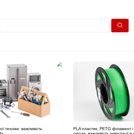
Пошук
ї техніки: важливість
PLA пластик, PETG філамент і
фі
смоли: важливість інвестиції в 