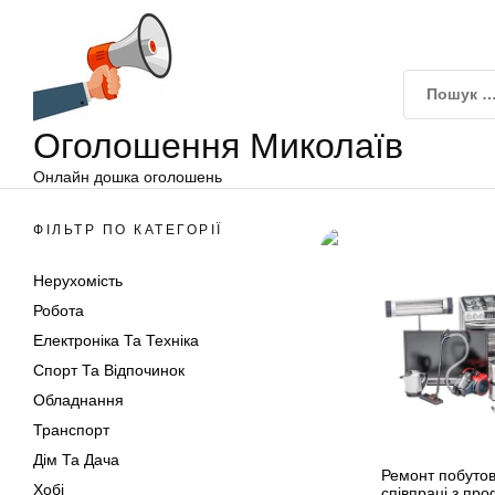
Оголошення
Перейти
Миколаїв
до
вмісту
Оголошення Миколаїв
Онлайн дошка оголошень
ФІЛЬТР ПО КАТЕГОРІЇ
Нерухомість
Робота
Електроніка Та Техніка
Спорт Та Відпочинок
Обладнання
Транспорт
Дім Та Дача
Ремонт побутово
Хобі
співпраці з про