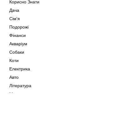
Корисно Знати
Дача
Сім'я
Подорожі
Фінанси
Акваріум
Собаки
Коти
Електрика
Авто
Література
Музика
Дозвілля
Кіно
Мапа сайту
Своїми Руками
Тварини
Авторське право © 202
Поради