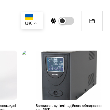
UK
 епоксидні
Важливість купівлі надійного обладнання
якість
для ДБЖ