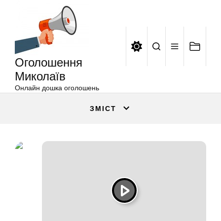
Оголошення
Перейти
Миколаїв
до
вмісту
Оголошення
Миколаїв
Онлайн дошка оголошень
ЗМІСТ