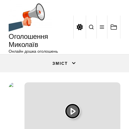
Оголошення
Перейти
Миколаїв
до
вмісту
Оголошення
Миколаїв
Онлайн дошка оголошень
ЗМІСТ