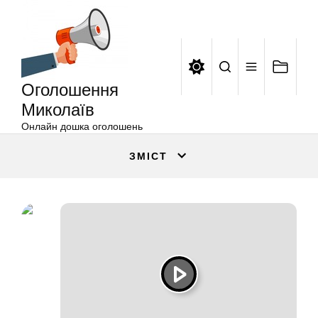
Оголошення
Перейти
Миколаїв
до
вмісту
Оголошення
Миколаїв
Онлайн дошка оголошень
ЗМІСТ