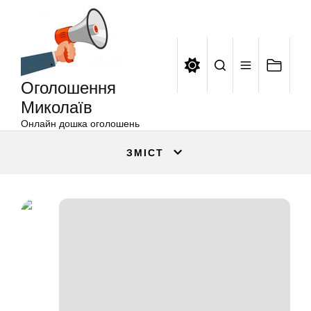
Оголошення
Перейти
Миколаїв
до
вмісту
Оголошення
Миколаїв
Онлайн дошка оголошень
ЗМІСТ