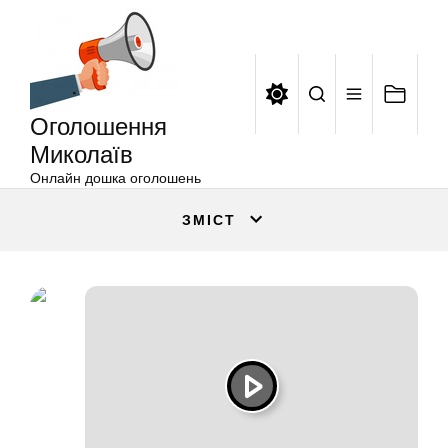
Оголошення
Перейти
Миколаїв
до
вмісту
Оголошення
Миколаїв
Онлайн дошка оголошень
ЗМІСТ