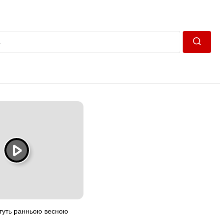
Пошук
вітуть ранньою весною