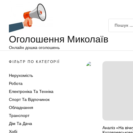
Оголошення
Перейти
Миколаїв
до
вмісту
Оголошення Миколаїв
Онлайн дошка оголошень
ФІЛЬТР ПО КАТЕГОРІЇ
Нерухомість
Робота
Електроніка Та Техніка
Спорт Та Відпочинок
Обладнання
Транспорт
Дім Та Дача
Аналіз «На вічн
Хобі
Котляревськом