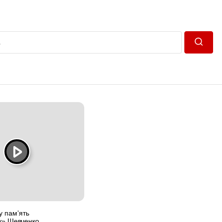
Пошук
у пам’ять
у» Шевченко