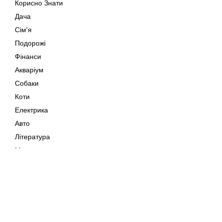
Корисно Знати
Дача
Сім'я
Подорожі
Фінанси
Акваріум
Собаки
Коти
Електрика
Авто
Література
Музика
Дозвілля
Кіно
Мапа сайту
Своїми Руками
Тварини
Авторське право © 202
Поради