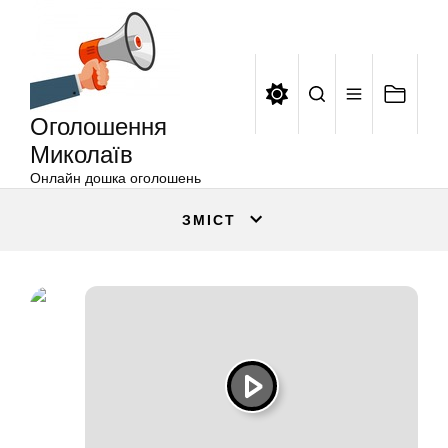
Оголошення
Перейти
Миколаїв
до
вмісту
Оголошення
Миколаїв
Онлайн дошка оголошень
ЗМІСТ