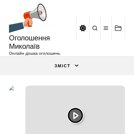
Оголошення
Перейти
Миколаїв
до
вмісту
Оголошення
Миколаїв
Онлайн дошка оголошень
ЗМІСТ