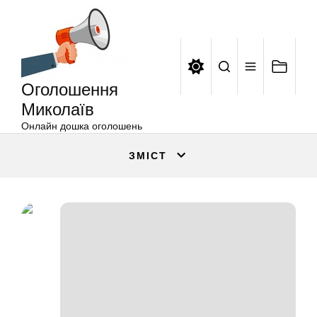
Оголошення
Перейти
Миколаїв
до
вмісту
Оголошення
Миколаїв
Онлайн дошка оголошень
ЗМІСТ