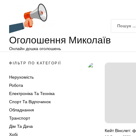
Оголошення
Перейти
Миколаїв
до
вмісту
Оголошення Миколаїв
Онлайн дошка оголошень
ФІЛЬТР ПО КАТЕГОРІЇ
Нерухомість
Робота
Електроніка Та Техніка
Спорт Та Відпочинок
Обладнання
Транспорт
Дім Та Дача
Кейт Вінслет: ф
Хобі