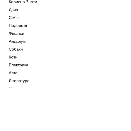
Корисно Знати
Дача
Сім'я
Подорожі
Фінанси
Акваріум
Собаки
Коти
Електрика
Авто
Література
Музика
Дозвілля
Кіно
Мапа сайту
Своїми Руками
Тварини
Авторське право © 202
Поради