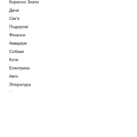
Корисно Знати
Дача
Сім'я
Подорожі
Фінанси
Акваріум
Собаки
Коти
Електрика
Авто
Література
Музика
Дозвілля
Кіно
Мапа сайту
Своїми Руками
Тварини
Авторське право © 202
Поради