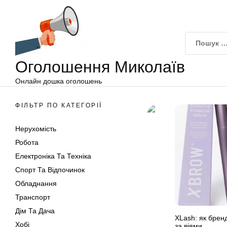
Оголошення
Перейти
Миколаїв
до
вмісту
Оголошення Миколаїв
Онлайн дошка оголошень
ФІЛЬТР ПО КАТЕГОРІЇ
Нерухомість
Робота
Електроніка Та Техніка
Спорт Та Відпочинок
Обладнання
Транспорт
Дім Та Дача
XLash: як бренд
Хобі
за віями