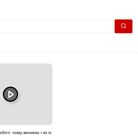
Пошук
боті: чому виникає і як із