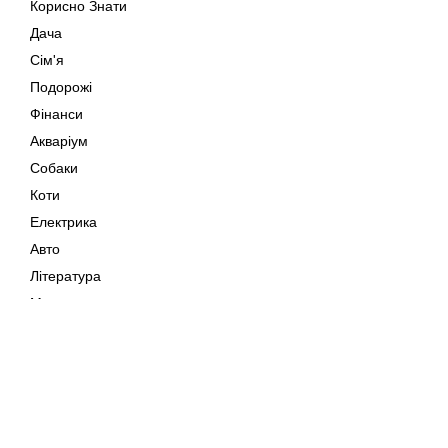
Корисно Знати
Дача
Сім'я
Подорожі
Фінанси
Акваріум
Собаки
Коти
Електрика
Авто
Література
Музика
Дозвілля
Кіно
Мапа сайту
Своїми Руками
Тварини
Авторське право © 202
Поради