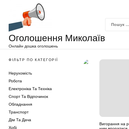
Оголошення
Перейти
Миколаїв
до
вмісту
Оголошення Миколаїв
Онлайн дошка оголошень
ФІЛЬТР ПО КАТЕГОРІЇ
Нерухомість
Робота
Електроніка Та Техніка
Спорт Та Відпочинок
Обладнання
Транспорт
Дім Та Дача
Вигорання на ро
Хобі
ним впоратися