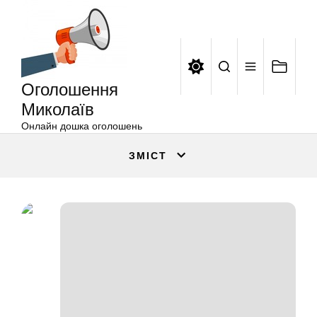
Оголошення
Перейти
Миколаїв
до
вмісту
Оголошення
Миколаїв
Онлайн дошка оголошень
ЗМІСТ