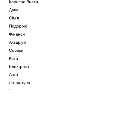
Корисно Знати
Дача
Сім'я
Подорожі
Фінанси
Акваріум
Собаки
Коти
Електрика
Авто
Література
Музика
Дозвілля
Кіно
Мапа сайту
Своїми Руками
Тварини
Авторське право © 202
Поради