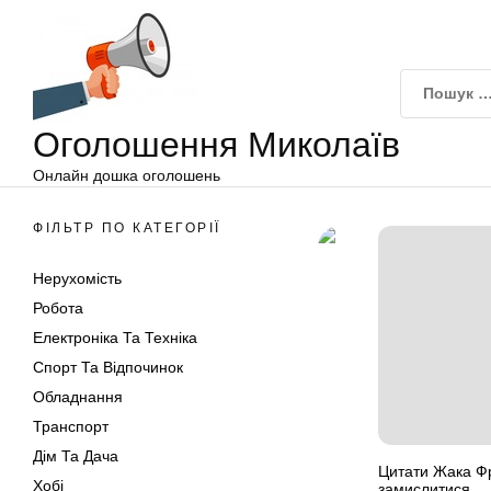
Оголошення
Перейти
Миколаїв
до
вмісту
Оголошення Миколаїв
Онлайн дошка оголошень
ФІЛЬТР ПО КАТЕГОРІЇ
Нерухомість
Робота
Електроніка Та Техніка
Спорт Та Відпочинок
Обладнання
Транспорт
Дім Та Дача
Цитати Жака Фр
Хобі
замислитися