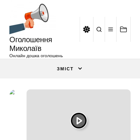
Оголошення
Перейти
Миколаїв
до
вмісту
Оголошення
Миколаїв
Онлайн дошка оголошень
ЗМІСТ