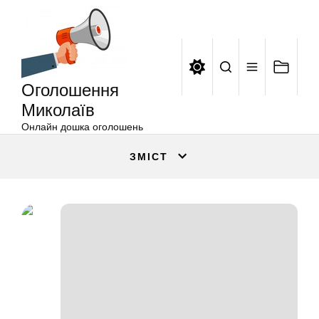
Оголошення
Перейти
Миколаїв
до
вмісту
Оголошення
Миколаїв
Онлайн дошка оголошень
ЗМІСТ