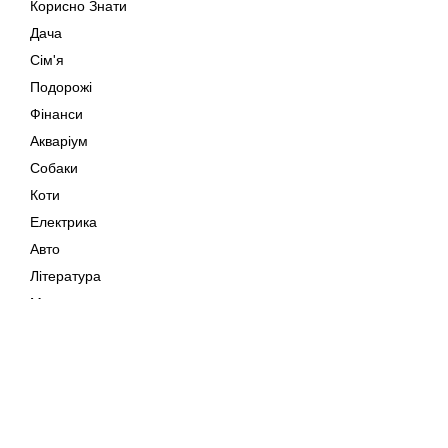
Корисно Знати
Дача
Сім'я
Подорожі
Фінанси
Акваріум
Собаки
Коти
Електрика
Авто
Література
Музика
Дозвілля
Кіно
Мапа сайту
Своїми Руками
Тварини
Авторське право © 202
Поради