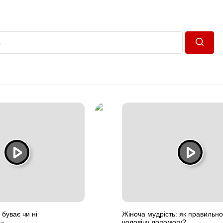
Пошук
буває чи ні
Жіноча мудрість: як правильн
чоловічу допомогу?