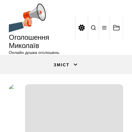
Оголошення
Перейти
Миколаїв
до
вмісту
Оголошення
Миколаїв
Онлайн дошка оголошень
ЗМІСТ