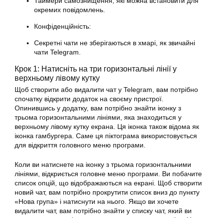
Таймери самознищення, які можна встановити для
окремих повідомлень.
Конфіденційність:
Секретні чати не зберігаються в хмарі, як звичайні
чати Telegram.
Крок 1: Натисніть на три горизонтальні лінії у
верхньому лівому кутку
Щоб створити або видалити чат у Telegram, вам потрібно
спочатку відкрити додаток на своєму пристрої.
Опинившись у додатку, вам потрібно знайти іконку з
трьома горизонтальними лініями, яка знаходиться у
верхньому лівому кутку екрана. Ця іконка також відома як
іконка гамбургера. Саме ця піктограма використовується
для відкриття головного меню програми.
Коли ви натиснете на іконку з трьома горизонтальними
лініями, відкриється головне меню програми. Ви побачите
список опцій, що відображаються на екрані. Щоб створити
новий чат, вам потрібно прокрутити список вниз до пункту
«Нова група» і натиснути на нього. Якщо ви хочете
видалити чат, вам потрібно знайти у списку чат, який ви