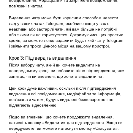
повідомлення, медіафайли та закріплені повідомлення,
пов’язані з чатом.
Видалення чату може бути корисним способом навести
лад у ваших чатах Telegram, особливо якщо у вас є
неактивні або застарілі чати, які вам більше не потрібні
або якими ви не користуєтеся. Дотримуючись цих простих
кроків, ви можете легко видалити будь-який чат у Telegram
і звільнити трохи цінного місця на вашому пристрої.
Крок 3: Підтвердіть видалення
Після вибору чату, який ви хочете видалити на
попередньому кроці, ви побачите вікно підтвердження, яке
запитає, чи ви впевнені, що хочете видалити чат.
Цей крок дуже важливий, оскільки після підтвердження
видалення всі повідомлення, медіафайли та інформація,
пов’язана з чатом, будуть видалені безповоротно і не
підлягають відновленню.
Якщо ви впевнені, що хочете продовжити видалення,
натисніть кнопку «Видалити» для підтвердження. Якщо ви
передумаєте, ви можете натиснути кнопку «Скасувати»,