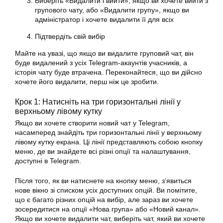
Виберіть «Видалити і вийти», якщо ви хочете вийти з
групового чату, або «Видалити групу», якщо ви
адміністратор і хочете видалити її для всіх
Підтвердіть свій вибір
Майте на увазі, що якщо ви видалите груповий чат, він
буде видалений з усіх Telegram-акаунтів учасників, а
історія чату буде втрачена. Переконайтеся, що ви дійсно
хочете його видалити, перш ніж це зробити.
Крок 1: Натисніть на три горизонтальні лінії у
верхньому лівому кутку
Якщо ви хочете створити новий чат у Telegram,
насамперед знайдіть три горизонтальні лінії у верхньому
лівому кутку екрана. Ці лінії представляють собою кнопку
меню, де ви знайдете всі різні опції та налаштування,
доступні в Telegram.
Після того, як ви натиснете на кнопку меню, з’явиться
нове вікно зі списком усіх доступних опцій. Ви помітите,
що є багато різних опцій на вибір, але зараз ви хочете
зосередитися на опції «Нова група» або «Новий канал».
Якщо ви хочете видалити чат, виберіть чат, який ви хочете