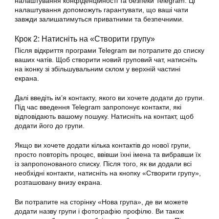
налаштування конфіденційності та безпеки Telegram. Ці
налаштування допоможуть гарантувати, що ваші чати
завжди залишатимуться приватними та безпечними.
Крок 2: Натисніть на «Створити групу»
Після відкриття програми Telegram ви потрапите до списку
ваших чатів. Щоб створити новий груповий чат, натисніть
на іконку зі збільшувальним склом у верхній частині
екрана.
Далі введіть ім’я контакту, якого ви хочете додати до групи.
Під час введення Telegram запропонує контакти, які
відповідають вашому пошуку. Натисніть на контакт, щоб
додати його до групи.
Якщо ви хочете додати кілька контактів до нової групи,
просто повторіть процес, ввівши їхні імена та вибравши їх
із запропонованого списку. Після того, як ви додали всі
необхідні контакти, натисніть на кнопку «Створити групу»,
розташовану внизу екрана.
Ви потрапите на сторінку «Нова група», де ви можете
додати назву групи і фотографію профілю. Ви також