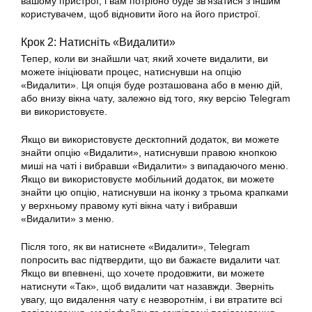
вашому пристрої, і вам потрібно буде зв’язатися з іншим
користувачем, щоб відновити його на його пристрої.
Крок 2: Натисніть «Видалити»
Тепер, коли ви знайшли чат, який хочете видалити, ви
можете ініціювати процес, натиснувши на опцію
«Видалити». Ця опція буде розташована або в меню дій,
або внизу вікна чату, залежно від того, яку версію Telegram
ви використовуєте.
Якщо ви використовуєте десктопний додаток, ви можете
знайти опцію «Видалити», натиснувши правою кнопкою
миші на чаті і вибравши «Видалити» з випадаючого меню.
Якщо ви використовуєте мобільний додаток, ви можете
знайти цю опцію, натиснувши на іконку з трьома крапками
у верхньому правому куті вікна чату і вибравши
«Видалити» з меню.
Після того, як ви натиснете «Видалити», Telegram
попросить вас підтвердити, що ви бажаєте видалити чат.
Якщо ви впевнені, що хочете продовжити, ви можете
натиснути «Так», щоб видалити чат назавжди. Зверніть
увагу, що видалення чату є незворотнім, і ви втратите всі