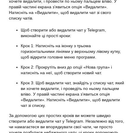
хочете видалити, і провести по ньому пальцем вліво. У
правій частині екрана з’явиться опція «Видалити».
Натисніть на «Видалити», щоб видалити чат зі свого
списку чатів.
Щоб створити або видалити чат у Telegram,
виконайте ці прості кроки:
Крок 1: Натисніть на іконку з трьома
горизонтальними лініями у верхньому лівому кутку,
щоб відкрити головне меню програми.
Крок 2: Прокрутіть вниз до опції «Нова група» і
натисніть на неї, щоб створити новий чат.
Крок 3: Щоб видалити чат, знайдіть у списку чат, який
ви хочете видалити, і проведіть по ньому пальцем
вліво. У правій частині екрана з’явиться опція
«Видалити». Натисніть «Видалити», щоб видалити
чат зі списку.
За допомогою цих простих кроків ви можете швидко
створити або видалити чат у Telegram. Незалежно від того,
чи намагаєтеся ви впорядкувати свої чати, чи просто
хочете позбутися небажаного чату, ці кроки допоможуть