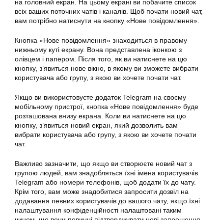
на головний екран. На цьому екрані ви побачите список
всіх ваших поточних чатів і каналів. Щоб почати новий чат,
вам потрібно натиснути на кнопку «Нове повідомлення».
Кнопка «Нове повідомлення» знаходиться в правому
нижньому куті екрану. Вона представлена іконкою з
олівцем і папером. Після того, як ви натиснете на цю
кнопку, з’явиться нове вікно, в якому ви зможете вибрати
користувача або групу, з якою ви хочете почати чат.
Якщо ви використовуєте додаток Telegram на своєму
мобільному пристрої, кнопка «Нове повідомлення» буде
розташована внизу екрана. Коли ви натиснете на цю
кнопку, з’явиться новий екран, який дозволить вам
вибрати користувача або групу, з якою ви хочете почати
чат.
Важливо зазначити, що якщо ви створюєте новий чат з
групою людей, вам знадобляться їхні імена користувачів
Telegram або номери телефонів, щоб додати їх до чату.
Крім того, вам може знадобитися запросити дозвіл на
додавання певних користувачів до вашого чату, якщо їхні
налаштування конфіденційності налаштовані таким
чином, що вони повинні підтверджувати нові запрошення