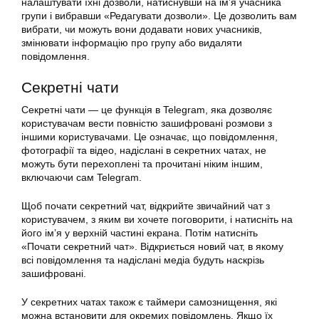
налаштувати їхні дозволи, натиснувши на ім’я учасника
групи і вибравши «Редагувати дозволи». Це дозволить вам
вибрати, чи можуть вони додавати нових учасників,
змінювати інформацію про групу або видаляти
повідомлення.
Секретні чати
Секретні чати — це функція в Telegram, яка дозволяє
користувачам вести повністю зашифровані розмови з
іншими користувачами. Це означає, що повідомлення,
фотографії та відео, надіслані в секретних чатах, не
можуть бути перехоплені та прочитані ніким іншим,
включаючи сам Telegram.
Щоб почати секретний чат, відкрийте звичайний чат з
користувачем, з яким ви хочете поговорити, і натисніть на
його ім’я у верхній частині екрана. Потім натисніть
«Почати секретний чат». Відкриється новий чат, в якому
всі повідомлення та надіслані медіа будуть наскрізь
зашифровані.
У секретних чатах також є таймери самознищення, які
можна встановити для окремих повідомлень. Якщо їх