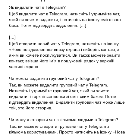
Як видалити чат в Telegram?
Щоб видалити чат в Telegram, натисніть і утримуйте чат,
який ви хочете видалити, і натисніть на іконку сміттєвого
бака. Потім підтвердіть видалення. […]
[…]
Щоб створити новий чат у Telegram, натисніть на іконку
«Нове повідомлення» внизу екрана і виберіть контакт, з
яким ви хочете поспілкуватися. Ви також можете знайти
контакт, ввівши його ім’я в пошуковий рядок у верхній
частині екрана.
Чи можна видалити груповий чат у Telegram?
Так, ви можете видалити груповий чат у Telegram.
Натисніть і утримуйте груповий чат, який ви хочете
видалити, і торкніться іконки зі сміттєвим баком. Потім
підтвердіть видалення. Видалити груповий чат може лише
той, хто його створив.
Чи можу я створити чат з кількома людьми в Telegram?
Так, ви можете створити груповий чат у Telegram з
кількома користувачами. Просто натисніть на іконку «Нова