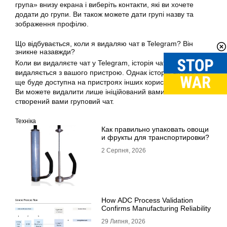
група» внизу екрана і виберіть контакти, які ви хочете
додати до групи. Ви також можете дати групі назву та
зображення профілю.
Що відбувається, коли я видаляю чат в Telegram? Він
зникне назавжди?
Коли ви видаляєте чат у Telegram, історія чату
видаляється з вашого пристрою. Однак історія чату все
ще буде доступна на пристроях інших користувачів чату.
Ви можете видалити лише ініційований вами чат або
створений вами груповий чат.
Техніка
Как правильно упаковать овощи
и фрукты для транспортировки?
2 Серпня, 2026
How ADC Process Validation
Confirms Manufacturing Reliability
29 Липня, 2026