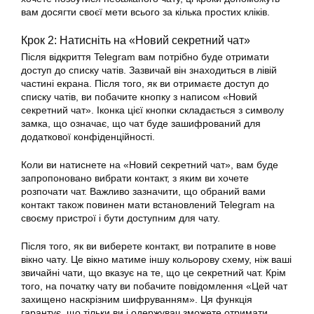
вам досягти своєї мети всього за кілька простих кліків.
Крок 2: Натисніть на «Новий секретний чат»
Після відкриття Telegram вам потрібно буде отримати
доступ до списку чатів. Зазвичай він знаходиться в лівій
частині екрана. Після того, як ви отримаєте доступ до
списку чатів, ви побачите кнопку з написом «Новий
секретний чат». Іконка цієї кнопки складається з символу
замка, що означає, що чат буде зашифрований для
додаткової конфіденційності.
Коли ви натиснете на «Новий секретний чат», вам буде
запропоновано вибрати контакт, з яким ви хочете
розпочати чат. Важливо зазначити, що обраний вами
контакт також повинен мати встановлений Telegram на
своєму пристрої і бути доступним для чату.
Після того, як ви виберете контакт, ви потрапите в нове
вікно чату. Це вікно матиме іншу кольорову схему, ніж ваші
звичайні чати, що вказує на те, що це секретний чат. Крім
того, на початку чату ви побачите повідомлення «Цей чат
захищено наскрізним шифруванням». Ця функція
гарантує, що тільки ви і одержувач зможете отримати