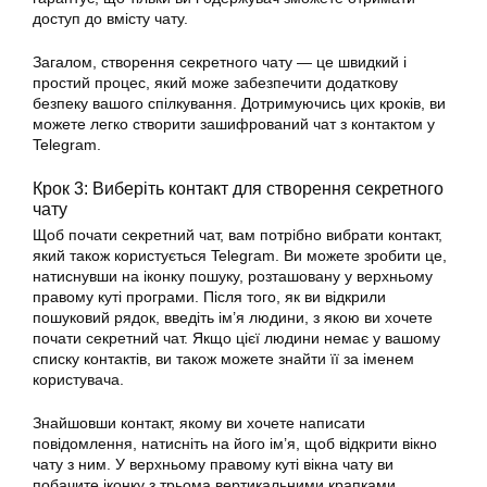
доступ до вмісту чату.
Загалом, створення секретного чату — це швидкий і
простий процес, який може забезпечити додаткову
безпеку вашого спілкування. Дотримуючись цих кроків, ви
можете легко створити зашифрований чат з контактом у
Telegram.
Крок 3: Виберіть контакт для створення секретного
чату
Щоб почати секретний чат, вам потрібно вибрати контакт,
який також користується Telegram. Ви можете зробити це,
натиснувши на іконку пошуку, розташовану у верхньому
правому куті програми. Після того, як ви відкрили
пошуковий рядок, введіть ім’я людини, з якою ви хочете
почати секретний чат. Якщо цієї людини немає у вашому
списку контактів, ви також можете знайти її за іменем
користувача.
Знайшовши контакт, якому ви хочете написати
повідомлення, натисніть на його ім’я, щоб відкрити вікно
чату з ним. У верхньому правому куті вікна чату ви
побачите іконку з трьома вертикальними крапками.