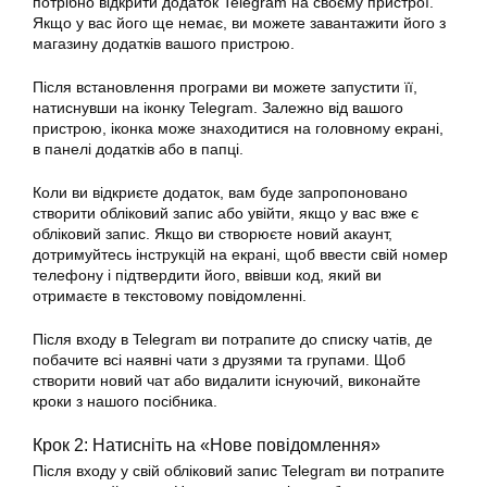
потрібно відкрити додаток Telegram на своєму пристрої.
Якщо у вас його ще немає, ви можете завантажити його з
магазину додатків вашого пристрою.
Після встановлення програми ви можете запустити її,
натиснувши на іконку Telegram. Залежно від вашого
пристрою, іконка може знаходитися на головному екрані,
в панелі додатків або в папці.
Коли ви відкриєте додаток, вам буде запропоновано
створити обліковий запис або увійти, якщо у вас вже є
обліковий запис. Якщо ви створюєте новий акаунт,
дотримуйтесь інструкцій на екрані, щоб ввести свій номер
телефону і підтвердити його, ввівши код, який ви
отримаєте в текстовому повідомленні.
Після входу в Telegram ви потрапите до списку чатів, де
побачите всі наявні чати з друзями та групами. Щоб
створити новий чат або видалити існуючий, виконайте
кроки з нашого посібника.
Крок 2: Натисніть на «Нове повідомлення»
Після входу у свій обліковий запис Telegram ви потрапите