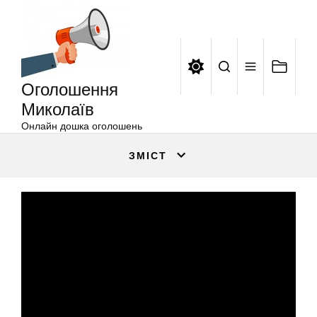
Оголошення
Перейти
Миколаїв
до
вмісту
Оголошення
Миколаїв
Онлайн дошка оголошень
ЗМІСТ