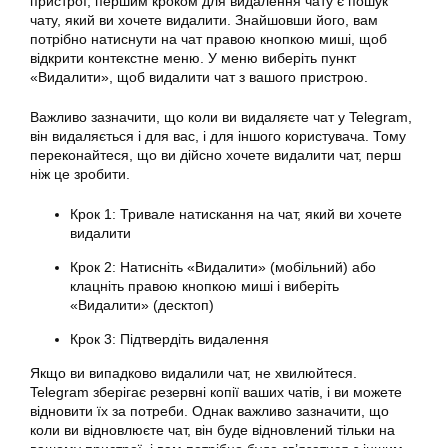
пристрої, першим кроком для видалення чату є пошук
чату, який ви хочете видалити. Знайшовши його, вам
потрібно натиснути на чат правою кнопкою миші, щоб
відкрити контекстне меню. У меню виберіть пункт
«Видалити», щоб видалити чат з вашого пристрою.
Важливо зазначити, що коли ви видаляєте чат у Telegram,
він видаляється і для вас, і для іншого користувача. Тому
переконайтеся, що ви дійсно хочете видалити чат, перш
ніж це зробити.
Крок 1: Тривале натискання на чат, який ви хочете
видалити
Крок 2: Натисніть «Видалити» (мобільний) або
клацніть правою кнопкою миші і виберіть
«Видалити» (десктоп)
Крок 3: Підтвердіть видалення
Якщо ви випадково видалили чат, не хвилюйтеся.
Telegram зберігає резервні копії ваших чатів, і ви можете
відновити їх за потреби. Однак важливо зазначити, що
коли ви відновлюєте чат, він буде відновлений тільки на