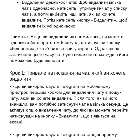
Видалення декількох чатів: Щоб видалити кілька
чатів одночасно, натисніть і утримуйте чат у списку
чатів, а потім виберіть інші чати, які ви хочете
видалити. Потім натисніть кнопку «Видалити», щоб
видалити їх усі одночасно.
Примітка: Якщо ви видалили чат помилково, ви можете
відновити його протягом 5 секунд, натиснувши кнопку
«Відновити», яка з’явиться внизу екрана. Однак після
закінчення цього часу чат буде видалено назавжди, і його
неможливо буде відновити.
Крок 1: Тривале натискання на чат, який ви хочете
видалити
Якщо ви використовуєте Telegram на мобільному
пристрої, першим кроком для видалення чату є пошук
чату, який ви хочете видалити. Після того, як ви його
знайшли, вам потрібно затиснути чат на кілька секунд. Це
активує опцію видалення чату, до якої ви можете перейти,
натиснувши на кнопку «Видалити», що з’явиться на
екрані.
Якщо ви використовуєте Telegram на стаціонарному