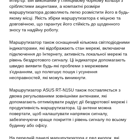
інтер’єр. Він виконаний у глянцевому чорному кольорі з
сріблястими акцентами, а компактні розміри
маршрутизатора дозволяють легко розмістити його в будь-
якому місці. Якість збірки маршрутизатора є міцною та
довговічною, що гарантує його стійкість до щоденного
зносу та надійну роботу.
Маршрутизатор також оснащений кількома світлодіодними
індикаторами, які відображають стан мережі, включаючи
підключення до Інтернету, активність локальної мережі та
рівень бездротового сигналу. Ці індикатори допомагають
швидко виявити будь-які проблеми з мережевим
з’єднанням, що полегшує пошук і усунення
несправностей, які можуть виникнути.
Маршрутизатор ASUS
RT-N15U
також поставляється з
двома регульованими зовнішніми антенами, які
допомагають оптимізувати радіус дії бездротової мережі і
продуктивність маршрутизатора. Ці антени можна
повертати, щоб налаштувати напрямок сигналу,
забезпечуючи краще покриття і рівень сигналу по всьому
будинку або офісу.
На передній панелі маршрутизатора є ряд кнопок, які