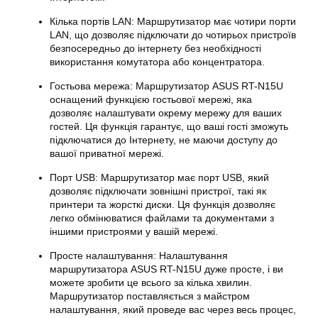
Кілька портів LAN: Маршрутизатор має чотири порти
LAN, що дозволяє підключати до чотирьох пристроїв
безпосередньо до інтернету без необхідності
використання комутатора або концентратора.
Гостьова мережа: Маршрутизатор ASUS RT-N15U
оснащений функцією гостьової мережі, яка
дозволяє налаштувати окрему мережу для ваших
гостей. Ця функція гарантує, що ваші гості зможуть
підключатися до Інтернету, не маючи доступу до
вашої приватної мережі.
Порт USB: Маршрутизатор має порт USB, який
дозволяє підключати зовнішні пристрої, такі як
принтери та жорсткі диски. Ця функція дозволяє
легко обмінюватися файлами та документами з
іншими пристроями у вашій мережі.
Просте
налаштування
:
Налаштування
маршрутизатора ASUS
RT-N15U
дуже просте, і ви
можете зробити це всього за кілька хвилин.
Маршрутизатор поставляється з майстром
налаштування, який проведе вас через весь процес,