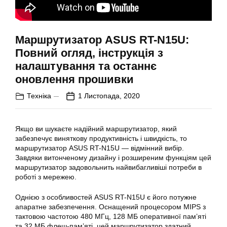
Маршрутизатор ASUS RT-N15U:
Повний огляд, інструкція з
налаштування та останнє
оновлення прошивки
Техніка
1 Листопада, 2020
Якщо ви шукаєте надійний маршрутизатор, який
забезпечує виняткову продуктивність і швидкість, то
маршрутизатор
ASUS
RT-N15U
— відмінний вибір.
Завдяки витонченому дизайну і розширеним функціям цей
маршрутизатор задовольнить найвибагливіші потреби в
роботі з мережею.
Однією з особливостей ASUS RT-N15U є його потужне
апаратне забезпечення. Оснащений процесором MIPS з
тактовою частотою 480 МГц, 128 МБ оперативної пам’яті
та 32 МБ флеш-пам’яті, цей
маршрутизатор
здатний