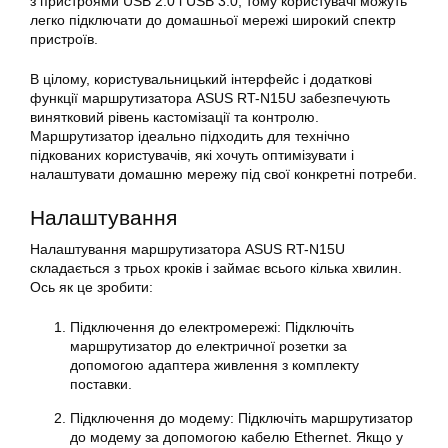
з пристроями USB 2.0 і USB 3.0, тому користувачі можуть
легко підключати до домашньої мережі широкий спектр
пристроїв.
В цілому, користувальницький інтерфейс і додаткові
функції маршрутизатора ASUS
RT-N15U
забезпечують
винятковий рівень кастомізації та контролю.
Маршрутизатор
ідеально підходить для технічно
підкованих користувачів, які хочуть оптимізувати і
налаштувати домашню мережу під свої конкретні потреби.
Налаштування
Налаштування
маршрутизатора ASUS RT-N15U
складається з трьох кроків і займає всього кілька хвилин.
Ось як це зробити:
Підключення до електромережі: Підключіть
маршрутизатор до електричної розетки за
допомогою адаптера живлення з комплекту
поставки.
Підключення до модему: Підключіть
маршрутизатор
до модему за допомогою кабелю Ethernet. Якщо у