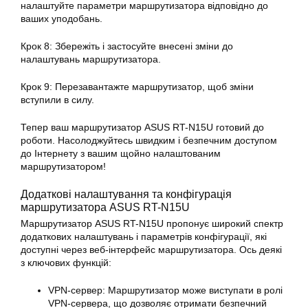
налаштуйте параметри маршрутизатора відповідно до
ваших уподобань.
Крок 8: Збережіть і застосуйте внесені зміни до
налаштувань маршрутизатора.
Крок 9: Перезавантажте маршрутизатор, щоб зміни
вступили в силу.
Тепер ваш маршрутизатор
ASUS
RT-N15U готовий до
роботи. Насолоджуйтесь швидким і безпечним доступом
до Інтернету з вашим щойно налаштованим
маршрутизатором!
Додаткові
налаштування
та конфігурація
маршрутизатора
ASUS
RT-N15U
Маршрутизатор ASUS
RT-N15U
пропонує широкий спектр
додаткових налаштувань і параметрів конфігурації, які
доступні через веб-інтерфейс маршрутизатора. Ось деякі
з ключових функцій:
VPN-сервер: Маршрутизатор може виступати в ролі
VPN-сервера, що дозволяє отримати безпечний