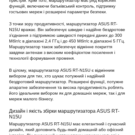
пристрій. Крім того, маршрутизатор має ряд корисних
функцій, включаючи батьківський контроль, підтримку
гостьових мереж і розширені параметри безпеки.
З точки зору продуктивності, маршрутизатор ASUS RT-
N15U вражає. Він забезпечує швидке і надійне бездротове
з’єднання з підтримкою швидкості передачі даних до 300
Мбіт/с в діапазоні 2,4 ГГц і до 450 Мбіт/с в діапазоні 5 ГГц.
Маршрутизатор
також забезпечує відмінне покриття
завдяки антенам з високим коефіцієнтом посилення і
технології формування променя.
В цілому,
маршрутизатор
ASUS
RT-N15U
є відмінним
вибором для тих, хто шукає потужний і надійний
бездротовий маршрутизатор. Розширені функції, потужне
апаратне забезпечення та висока продуктивність роблять
його ідеальним вибором як для домашніх мереж, так і для
мереж малого бізнесу.
Дизайн і якість збірки маршрутизатора ASUS RT-
N15U
Маршрутизатор ASUS
RT-N15U
має елегантний і сучасний
дизайн, який доповнить будь-який домашній або офісний