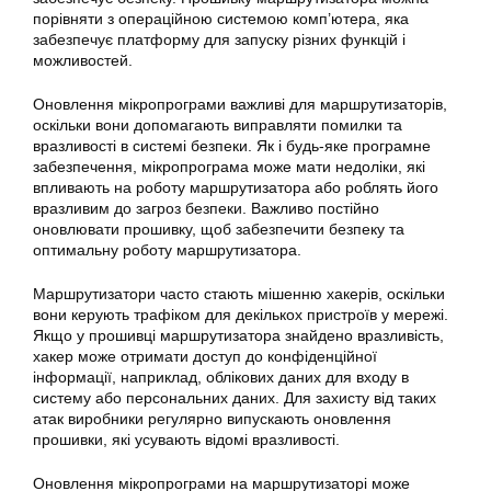
порівняти з операційною системою комп’ютера, яка
забезпечує платформу для запуску різних функцій і
можливостей.
Оновлення мікропрограми важливі для маршрутизаторів,
оскільки вони допомагають виправляти помилки та
вразливості в системі безпеки. Як і будь-яке програмне
забезпечення, мікропрограма може мати недоліки, які
впливають на роботу маршрутизатора або роблять його
вразливим до загроз безпеки. Важливо постійно
оновлювати прошивку, щоб забезпечити безпеку та
оптимальну роботу маршрутизатора.
Маршрутизатори часто стають мішенню хакерів, оскільки
вони керують трафіком для декількох пристроїв у мережі.
Якщо у прошивці маршрутизатора знайдено вразливість,
хакер може отримати доступ до конфіденційної
інформації, наприклад, облікових даних для входу в
систему або персональних даних. Для захисту від таких
атак виробники регулярно випускають оновлення
прошивки, які усувають відомі вразливості.
Оновлення мікропрограми на маршрутизаторі може