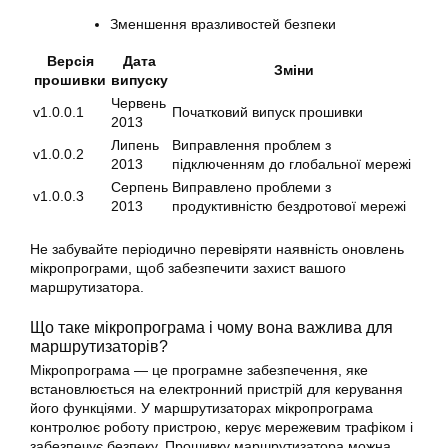
Зменшення вразливостей безпеки
Версія
Дата
Зміни
прошивки
випуску
Червень
v1.0.0.1
Початковий випуск прошивки
2013
Липень
Виправлення проблем з
v1.0.0.2
2013
підключенням до глобальної мережі
Серпень
Виправлено проблеми з
v1.0.0.3
2013
продуктивністю бездротової мережі
Не забувайте періодично перевіряти наявність оновлень
мікропрограми, щоб забезпечити захист вашого
маршрутизатора.
Що таке мікропрограма і чому вона важлива для
маршрутизаторів?
Мікропрограма — це програмне забезпечення, яке
встановлюється на електронний пристрій для керування
його функціями. У маршрутизаторах мікропрограма
контролює роботу пристрою, керує мережевим трафіком і
забезпечує безпеку. Прошивку маршрутизатора можна