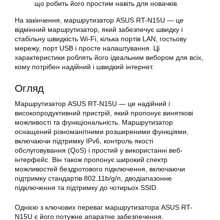
що робить його простим навіть для новачків.
На закінчення, маршрутизатор ASUS RT-N15U — це
відмінний маршрутизатор, який забезпечує швидку і
стабільну швидкість Wi-Fi, кілька портів LAN, гостьову
мережу, порт USB і просте
налаштування
. Ці
характеристики роблять його ідеальним вибором для всіх,
кому потрібен надійний і швидкий інтернет.
Огляд
Маршрутизатор ASUS
RT-N15U — це надійний і
високопродуктивний пристрій, який пропонує виняткові
можливості та функціональність. Маршрутизатор
оснащений різноманітними розширеними функціями,
включаючи підтримку IPv6, контроль якості
обслуговування (QoS) і простий у використанні веб-
інтерфейс. Він також пропонує широкий спектр
можливостей бездротового підключення, включаючи
підтримку стандартів 802.11b/g/n, дводіапазонне
підключення та підтримку до чотирьох SSID.
Однією з ключових переваг маршрутизатора ASUS
RT-
N15U
є його потужне апаратне забезпечення.