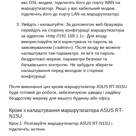
вас DSL-модем, підключіть його до порту WAN на
маршрутизаторі. Якщо у вас кабельний модем,
підключіть його до порту LAN на маршрутизаторі.
Увійдіть і налаштуйте: За допомогою веб-браузера
перейдіть на сторінку конфігурації маршрутизатора
за адресою «http://192.168.1.1». Для входу
використовуйте ім’я користувача та пароль за
замовчуванням («admin»). Після входу ви можете
налаштувати такі параметри, як ім’я та пароль
бездротової мережі, параметри безпеки та
батьківського контролю. Не забудьте зберегти
налаштування
перед виходом зі сторінки
конфігурації.
Після виконання цих кроків маршрутизатор ASUS RT-N15U
буде готовий до роботи, забезпечуючи швидку і надійну
бездротову мережу для вашого будинку або офісу.
Кроки з
налаштування
маршрутизатора ASUS RT-
N15U
Крок 1: Розпакуйте
маршрутизатор
ASUS RT-N15U і
підключіть антени.