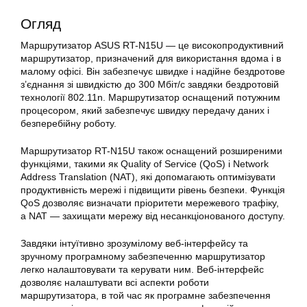
Огляд
Маршрутизатор ASUS
RT-N15U — це високопродуктивний
маршрутизатор, призначений для використання вдома і в
малому офісі. Він забезпечує швидке і надійне бездротове
з’єднання зі швидкістю до 300 Мбіт/с завдяки бездротовій
технології 802.11n. Маршрутизатор оснащений потужним
процесором, який забезпечує швидку передачу даних і
безперебійну роботу.
Маршрутизатор RT-N15U також оснащений розширеними
функціями, такими як Quality of Service (QoS) і Network
Address Translation (NAT), які допомагають оптимізувати
продуктивність мережі і підвищити рівень безпеки. Функція
QoS дозволяє визначати пріоритети мережевого трафіку,
а NAT — захищати мережу від несанкціонованого доступу.
Завдяки інтуїтивно зрозумілому веб-інтерфейсу та
зручному програмному забезпеченню маршрутизатор
легко налаштовувати та керувати ним. Веб-інтерфейс
дозволяє налаштувати всі аспекти роботи
маршрутизатора, в той час як програмне забезпечення