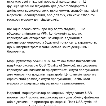
яких має свої унікальні мережеві
налаштування
. Ця
функція ідеально підходить для домогосподарств з
декількома користувачами, яким можуть знадобитися різні
мережеві
налаштування
, або для тих, хто хоче створити
гостьову мережу для відвідувачів.
Ще одна особливість, про яку варто згадати, — це
вбудована підтримка VPN. Ця функція дозволяє
користувачам створювати захищене з’єднання з
домашньою мережею з будь-якої точки світу, гарантуючи,
що їх інтернет-трафік залишається конфіденційним і
безпечним.
Маршрутизатор ASUS RT-N15U також може похвалитися
надійною системою QoS (Quality of Service), яка дозволяє
користувачам визначати пріоритетність смуги пропускання
для конкретних додатків і пристроїв. Ця функція гарантує
ефективний розподіл смуги пропускання, навіть коли
мережа знаходиться під великим навантаженням.
Нарешті, маршрутизатор оснащений вбудованим USB-
портом, який можна використовувати для обміну файлами
або підключення принтера до мережі. Порт USB сумісний