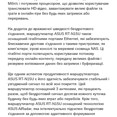
Мбіт/с і потужним процесором, що дозволяє користувачам
транслювати HD-відео, завантажувати великі файли та
грати в онлайн-ігри без будь-яких затримок або
переривань.
На додаток до вражаючої швидкості бездротового
з’єднання, маршрутизатор ASUS RT-N15U також
оснащений гігабітними портами Ethernet, які забезпечують
блискавичне дротове з’єднання з такими пристроями, як
комп’ютери, ігрові консолі та мережеві сховища NAS. Ці
гігабітні порти полегшують користувачам потокову
передачу онлайн-контенту, передачу великих файлів і
резервне копіювання даних без затримок і буферизації.
Ще одним аспектом продуктивності маршрутизатора
ASUS
RT-N15U
є його здатність забезпечувати стабільний і
узгоджений сигнал по всій зоні покриття. Цей
маршрутизатор
оснащений 3 антенами, які працюють
разом, щоб бездротовий сигнал досягав кожного куточка
будинку без будь-яких втрат або перебоїв. Крім того,
маршрутизатор ASUS RT-N15U оснащений технологією
ASUS
AiRadar, яка інтелектуально підсилює бездротове
з’єднання за допомогою адаптивного формування