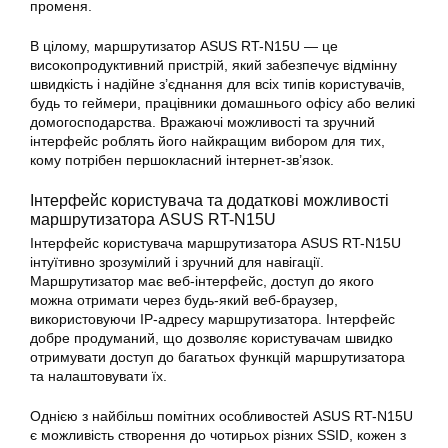
променя.
В цілому, маршрутизатор ASUS RT-N15U — це
високопродуктивний пристрій, який забезпечує відмінну
швидкість і надійне з’єднання для всіх типів користувачів,
будь то геймери, працівники домашнього офісу або великі
домогосподарства. Вражаючі можливості та зручний
інтерфейс роблять його найкращим вибором для тих,
кому потрібен першокласний інтернет-зв’язок.
Інтерфейс користувача та додаткові можливості
маршрутизатора ASUS
RT-N15U
Інтерфейс користувача маршрутизатора
ASUS
RT-N15U
інтуїтивно зрозумілий і зручний для навігації.
Маршрутизатор має веб-інтерфейс, доступ до якого
можна отримати через будь-який веб-браузер,
використовуючи IP-адресу маршрутизатора. Інтерфейс
добре продуманий, що дозволяє користувачам швидко
отримувати доступ до багатьох функцій маршрутизатора
та налаштовувати їх.
Однією з найбільш помітних особливостей ASUS RT-N15U
є можливість створення до чотирьох різних SSID, кожен з