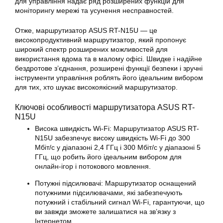
для управління надає ряд розширених функцій для
моніторингу мережі та усунення несправностей.
Отже, маршрутизатор
ASUS
RT-N15U — це
високопродуктивний маршрутизатор, який пропонує
широкий спектр розширених можливостей для
використання вдома та в малому офісі. Швидке і надійне
бездротове з’єднання, розширені функції безпеки і зручні
інструменти управління роблять його ідеальним вибором
для тих, хто шукає високоякісний маршрутизатор.
Ключові особливості маршрутизатора ASUS RT-
N15U
Висока швидкість Wi-Fi: Маршрутизатор ASUS RT-
N15U забезпечує високу швидкість Wi-Fi до 300
Мбіт/с у діапазоні 2,4 ГГц і 300 Мбіт/с у діапазоні 5
ГГц, що робить його ідеальним вибором для
онлайн-ігор і потокового мовлення.
Потужні підсилювачі:
Маршрутизатор
оснащений
потужними підсилювачами, які забезпечують
потужний і стабільний сигнал Wi-Fi, гарантуючи, що
ви завжди зможете залишатися на зв’язку з
Інтернетом.