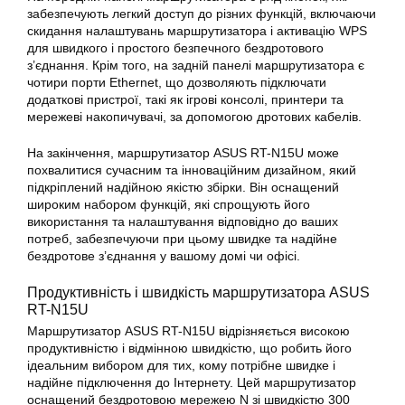
забезпечують легкий доступ до різних функцій, включаючи
скидання налаштувань маршрутизатора і активацію WPS
для швидкого і простого безпечного бездротового
з’єднання. Крім того, на задній панелі маршрутизатора є
чотири порти Ethernet, що дозволяють підключати
додаткові пристрої, такі як ігрові консолі, принтери та
мережеві накопичувачі, за допомогою дротових кабелів.
На закінчення, маршрутизатор ASUS RT-N15U може
похвалитися сучасним та інноваційним дизайном, який
підкріплений надійною якістю збірки. Він оснащений
широким набором функцій, які спрощують його
використання та
налаштування
відповідно до ваших
потреб, забезпечуючи при цьому швидке та надійне
бездротове з’єднання у вашому домі чи офісі.
Продуктивність і швидкість маршрутизатора ASUS
RT-N15U
Маршрутизатор ASUS RT-N15U відрізняється високою
продуктивністю і відмінною швидкістю, що робить його
ідеальним вибором для тих, кому потрібне швидке і
надійне підключення до Інтернету. Цей маршрутизатор
оснащений бездротовою мережею N зі швидкістю 300