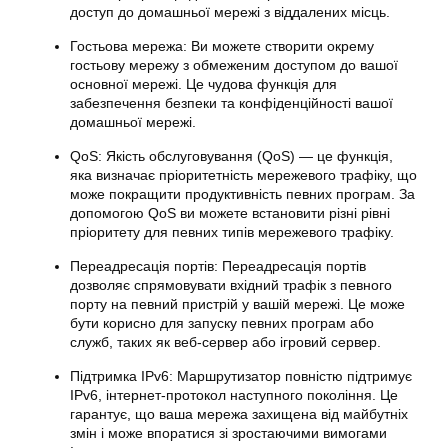
доступ до домашньої мережі з віддалених місць.
Гостьова мережа: Ви можете створити окрему
гостьову мережу з обмеженим доступом до вашої
основної мережі. Це чудова функція для
забезпечення безпеки та конфіденційності вашої
домашньої мережі.
QoS: Якість обслуговування (QoS) — це функція,
яка визначає пріоритетність мережевого трафіку, що
може покращити продуктивність певних програм. За
допомогою QoS ви можете встановити різні рівні
пріоритету для певних типів мережевого трафіку.
Переадресація портів: Переадресація портів
дозволяє спрямовувати вхідний трафік з певного
порту на певний пристрій у вашій мережі. Це може
бути корисно для запуску певних програм або
служб, таких як веб-сервер або ігровий сервер.
Підтримка IPv6: Маршрутизатор повністю підтримує
IPv6, інтернет-протокол наступного покоління. Це
гарантує, що ваша мережа захищена від майбутніх
змін і може впоратися зі зростаючими вимогами