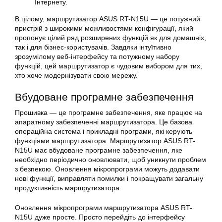
Інтернету.
В цілому, маршрутизатор
ASUS
RT-N15U — це потужний
пристрій з широкими можливостями конфігурації, який
пропонує цілий ряд розширених функцій як для домашніх,
так і для бізнес-користувачів. Завдяки інтуїтивно
зрозумілому веб-інтерфейсу та потужному набору
функцій, цей маршрутизатор є чудовим вибором для тих,
хто хоче модернізувати свою мережу.
Вбудоване програмне забезпечення
Прошивка — це програмне забезпечення, яке працює на
апаратному забезпеченні маршрутизатора. Це базова
операційна система і прикладні програми, які керують
функціями маршрутизатора. Маршрутизатор ASUS RT-
N15U має вбудоване програмне забезпечення, яке
необхідно періодично оновлювати, щоб уникнути проблем
з безпекою. Оновлення мікропрограми можуть додавати
нові функції, виправляти помилки і покращувати загальну
продуктивність маршрутизатора.
Оновлення мікропрограми маршрутизатора ASUS
RT-
N15U
дуже просте. Просто перейдіть до інтерфейсу