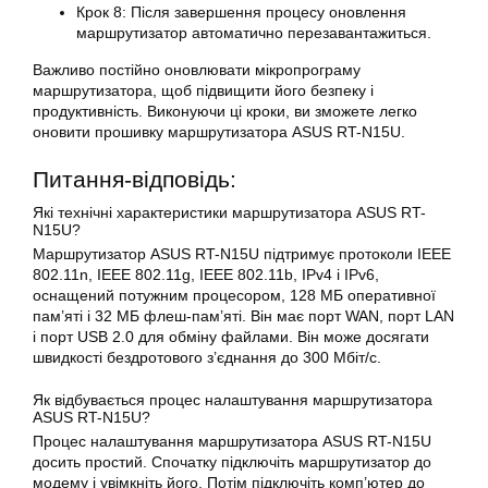
Крок 8: Після завершення процесу оновлення
маршрутизатор автоматично перезавантажиться.
Важливо постійно оновлювати мікропрограму
маршрутизатора, щоб підвищити його безпеку і
продуктивність. Виконуючи ці кроки, ви зможете легко
оновити прошивку маршрутизатора
ASUS
RT-N15U.
Питання-відповідь:
Які технічні характеристики маршрутизатора ASUS RT-
N15U?
Маршрутизатор
ASUS RT-N15U підтримує протоколи IEEE
802.11n, IEEE 802.11g, IEEE 802.11b, IPv4 і IPv6,
оснащений потужним процесором, 128 МБ оперативної
пам’яті і 32 МБ флеш-пам’яті. Він має порт WAN, порт LAN
і порт USB 2.0 для обміну файлами. Він може досягати
швидкості бездротового з’єднання до 300 Мбіт/с.
Як відбувається процес
налаштування
маршрутизатора
ASUS
RT-N15U?
Процес
налаштування
маршрутизатора
ASUS RT-N15U
досить простий. Спочатку підключіть
маршрутизатор
до
модему і увімкніть його. Потім підключіть комп’ютер до