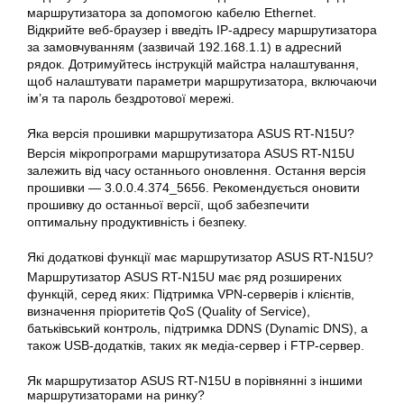
маршрутизатора за допомогою кабелю Ethernet.
Відкрийте веб-браузер і введіть IP-адресу маршрутизатора
за замовчуванням (зазвичай 192.168.1.1) в адресний
рядок. Дотримуйтесь інструкцій майстра
налаштування
,
щоб налаштувати параметри маршрутизатора, включаючи
ім’я та пароль бездротової мережі.
Яка версія прошивки маршрутизатора
ASUS
RT-N15U?
Версія мікропрограми маршрутизатора ASUS RT-N15U
залежить від часу останнього оновлення. Остання версія
прошивки — 3.0.0.4.374_5656. Рекомендується оновити
прошивку до останньої версії, щоб забезпечити
оптимальну продуктивність і безпеку.
Які додаткові функції має маршрутизатор ASUS RT-N15U?
Маршрутизатор
ASUS RT-N15U
має ряд розширених
функцій, серед яких: Підтримка VPN-серверів і клієнтів,
визначення пріоритетів QoS (Quality of Service),
батьківський контроль, підтримка DDNS (Dynamic DNS), а
також USB-додатків, таких як медіа-сервер і FTP-сервер.
Як маршрутизатор ASUS RT-N15U в порівнянні з іншими
маршрутизаторами на ринку?