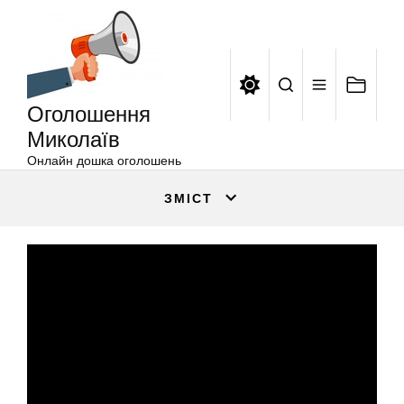
Оголошення
Перейти
Миколаїв
до
вмісту
Оголошення
Миколаїв
Онлайн дошка оголошень
ЗМІСТ