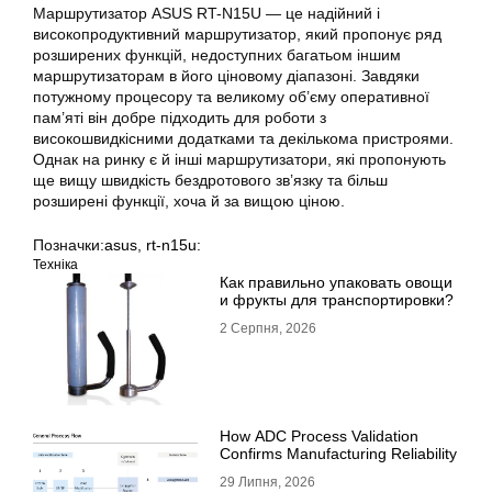
Маршрутизатор ASUS RT-N15U — це надійний і
високопродуктивний
маршрутизатор
, який пропонує ряд
розширених функцій, недоступних багатьом іншим
маршрутизаторам в його ціновому діапазоні. Завдяки
потужному процесору та великому об’єму оперативної
пам’яті він добре підходить для роботи з
високошвидкісними додатками та декількома пристроями.
Однак на ринку є й інші маршрутизатори, які пропонують
ще вищу швидкість бездротового зв’язку та більш
розширені функції, хоча й за вищою ціною.
Позначки:
asus
,
rt-n15u:
Техніка
Как правильно упаковать овощи
и фрукты для транспортировки?
2 Серпня, 2026
How ADC Process Validation
Confirms Manufacturing Reliability
29 Липня, 2026