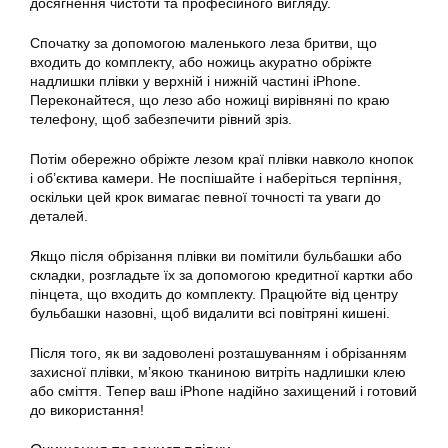
досягнення чистоти та професійного вигляду.
Спочатку за допомогою маленького леза бритви, що
входить до комплекту, або ножиць акуратно обріжте
надлишки плівки у верхній і нижній частині iPhone.
Переконайтеся, що лезо або ножиці вирівняні по краю
телефону, щоб забезпечити рівний зріз.
Потім обережно обріжте лезом краї плівки навколо кнопок
і об’єктива камери. Не поспішайте і наберіться терпіння,
оскільки цей крок вимагає певної точності та уваги до
деталей.
Якщо після обрізання плівки ви помітили бульбашки або
складки, розгладьте їх за допомогою кредитної картки або
пінцета, що входить до комплекту. Працюйте від центру
бульбашки назовні, щоб видалити всі повітряні кишені.
Після того, як ви задоволені розташуванням і обрізанням
захисної плівки, м’якою тканиною витріть надлишки клею
або сміття. Тепер ваш iPhone надійно захищений і готовий
до використання!