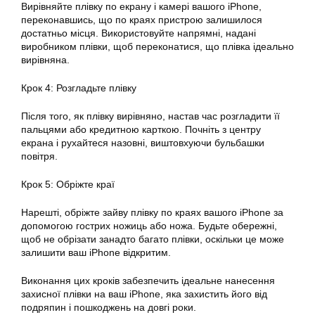
Вирівняйте плівку по екрану і камері вашого iPhone,
переконавшись, що по краях пристрою залишилося
достатньо місця. Використовуйте напрямні, надані
виробником плівки, щоб переконатися, що плівка ідеально
вирівняна.
Крок 4: Розгладьте плівку
Після того, як плівку вирівняно, настав час розгладити її
пальцями або кредитною карткою. Почніть з центру
екрана і рухайтеся назовні, виштовхуючи бульбашки
повітря.
Крок 5: Обріжте краї
Нарешті, обріжте зайву плівку по краях вашого iPhone за
допомогою гострих ножиць або ножа. Будьте обережні,
щоб не обрізати занадто багато плівки, оскільки це може
залишити ваш iPhone відкритим.
Виконання цих кроків забезпечить ідеальне нанесення
захисної плівки на ваш iPhone, яка захистить його від
подряпин і пошкоджень на довгі роки.