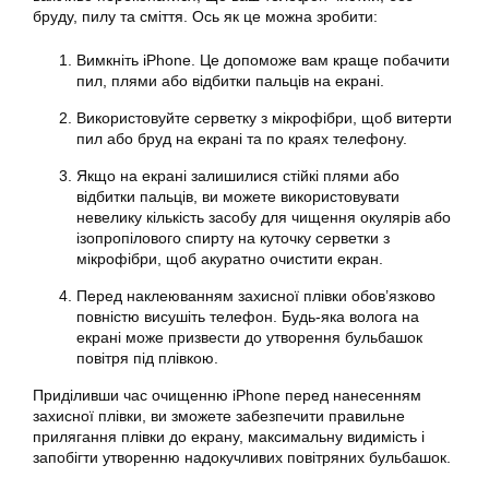
бруду, пилу та сміття. Ось як це можна зробити:
Вимкніть iPhone. Це допоможе вам краще побачити
пил, плями або відбитки пальців на екрані.
Використовуйте серветку з мікрофібри, щоб витерти
пил або бруд на екрані та по краях телефону.
Якщо на екрані залишилися стійкі плями або
відбитки пальців, ви можете використовувати
невелику кількість засобу для чищення окулярів або
ізопропілового спирту на куточку серветки з
мікрофібри, щоб акуратно очистити екран.
Перед наклеюванням захисної плівки обов’язково
повністю висушіть телефон. Будь-яка волога на
екрані може призвести до утворення бульбашок
повітря під плівкою.
Приділивши час очищенню iPhone перед нанесенням
захисної плівки, ви зможете забезпечити правильне
прилягання плівки до екрану, максимальну видимість і
запобігти утворенню надокучливих повітряних бульбашок.