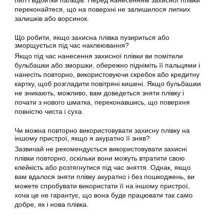
переконайтеся, що на поверхні не залишилося липких
залишків або ворсинок.
Що робити, якщо захисна плівка пузириться або
зморщується під час наклеювання?
Якщо під час нанесення захисної плівки ви помітили
бульбашки або зморшки, обережно підніміть її пальцями і
нанесіть повторно, використовуючи скребок або кредитну
картку, щоб розгладити повітряні кишені. Якщо бульбашки
не зникають, можливо, вам доведеться зняти плівку і
почати з нового шматка, переконавшись, що поверхня
повністю чиста і суха.
Чи можна повторно використовувати захисну плівку на
іншому пристрої, якщо я акуратно її зняв?
Зазвичай не рекомендується використовувати захисні
плівки повторно, оскільки вони можуть втратити свою
клейкість або розтягнутися під час зняття. Однак, якщо
вам вдалося зняти плівку акуратно і без пошкоджень, ви
можете спробувати використати її на іншому пристрої,
хоча це не гарантує, що вона буде працювати так само
добре, як і нова плівка.