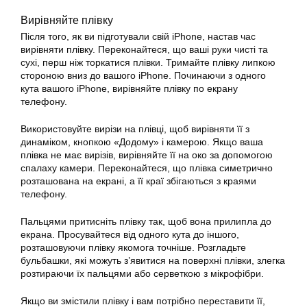
Вирівняйте плівку
Після того, як ви підготували свій iPhone, настав час
вирівняти плівку. Переконайтеся, що ваші руки чисті та
сухі, перш ніж торкатися плівки. Тримайте плівку липкою
стороною вниз до вашого iPhone. Починаючи з одного
кута вашого iPhone, вирівняйте плівку по екрану
телефону.
Використовуйте вирізи на плівці, щоб вирівняти її з
динаміком, кнопкою «Додому» і камерою. Якщо ваша
плівка не має вирізів, вирівняйте її на око за допомогою
спалаху камери. Переконайтеся, що плівка симетрично
розташована на екрані, а її краї збігаються з краями
телефону.
Пальцями притисніть плівку так, щоб вона прилипла до
екрана. Просувайтеся від одного кута до іншого,
розташовуючи плівку якомога точніше. Розгладьте
бульбашки, які можуть з’явитися на поверхні плівки, злегка
розтираючи їх пальцями або серветкою з мікрофібри.
Якщо ви змістили плівку і вам потрібно переставити її,