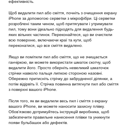
ефективність.
Щоб видалити пил або сміття, почніть з очищення екрану
iPhone за допомогою серветки з мікрофібри. Ці серветки
розроблені таким чином, щоб притягувати і утримувати
пил, тому вони ідеально підходять для видалення будь-
яких вільних частинок. Переконайтеся, що ви очистили
всю поверхню, включаючи краї та кути, щоб
переконатися, що все сміття видалено.
Якщо ви помітили пил або сміття, що не зчищається
ганчіркою, ви можете використати шматок скотчу, щоб
видалити його. Просто оберніть невеликий шматочок
стрічки навколо пальця липкою стороною назовні.
Обережно притисніть стрічку до забрудненої ділянки, а
потім відірвіть її. Стрічка повинна витягнути пил або сміття
з поверхні вашого iPhone.
Після того, як ви видалили весь пил і сміття з екрану
вашого iPhone, ви можете наносити захисну плівку.
Обов’язково дотримуйтесь інструкцій виробника, щоб
забезпечити правильне нанесення плівки та уникнути
появи бульбашок або дефектів.