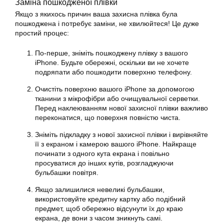
Заміна пошкодженої плівки
Якщо з якихось причин ваша захисна плівка була
пошкоджена і потребує заміни, не хвилюйтеся! Це дуже
простий процес:
По-перше, зніміть пошкоджену плівку з вашого
iPhone. Будьте обережні, оскільки ви не хочете
подряпати або пошкодити поверхню телефону.
Очистіть поверхню вашого iPhone за допомогою
тканини з мікрофібри або очищувальної серветки.
Перед наклеюванням нової захисної плівки важливо
переконатися, що поверхня повністю чиста.
Зніміть підкладку з нової захисної плівки і вирівняйте
її з екраном і камерою вашого iPhone. Найкраще
починати з одного кута екрана і повільно
просуватися до інших кутів, розгладжуючи
бульбашки повітря.
Якщо залишилися невеликі бульбашки,
використовуйте кредитну картку або подібний
предмет, щоб обережно відсунути їх до краю
екрана, де вони з часом зникнуть самі.