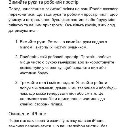
Вимийте руки та робочий простір
Перед нанесенням захисної плівки на ваш iPhone важливо
переконатися, що ваші руки та робочий простір чисті, щоб
уникнути потрапляння будь-яких частинок або бруду між
плівкою та вашим пристроєм. Ось кілька кроків, яких слід
дотримуватися:
Вимийте руки: Ретельно вимийте руки водою з
милом і витріть їх чистим рушником.
Приберіть свій робочий простір: Протріть робоче
місце чистою сухою ганчіркою або використовуйте
дезінфікуючу серветку, щоб видалити пил або
частинки бруду.
Тримайте пил і сміття подалі: Уникайте роботи
поруч з килимами, домашніми тваринами або будь-
чим, що може генерувати пил або сміття. Це
допоможе запобігти прилипанню частинок до
клейкої сторони плівки.
Очищення iPhone
Перш ніж наклеювати захисну плівку на ваш iPhone,
важливо переконатися, що ваш телефон чистий, без