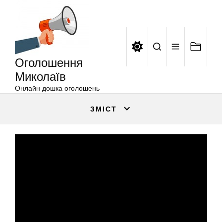
Оголошення
Перейти
Миколаїв
до
вмісту
Оголошення
Миколаїв
Онлайн дошка оголошень
ЗМІСТ