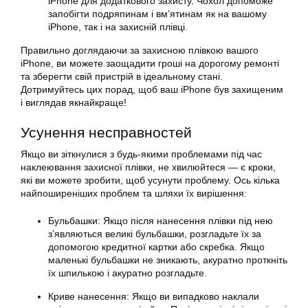
iPhone для додаткового захисту. Чохол допоможе
запобігти подряпинам і вм’ятинам як на вашому
iPhone, так і на захисній плівці.
Правильно доглядаючи за захисною плівкою вашого
iPhone, ви можете заощадити гроші на дорогому ремонті
та зберегти свій пристрій в ідеальному стані.
Дотримуйтесь цих порад, щоб ваш iPhone був захищеним
і виглядав якнайкраще!
Усунення несправностей
Якщо ви зіткнулися з будь-якими проблемами під час
наклеювання захисної плівки, не хвилюйтеся — є кроки,
які ви можете зробити, щоб усунути проблему. Ось кілька
найпоширеніших проблем та шляхи їх вирішення:
Бульбашки: Якщо після нанесення плівки під нею
з’являються великі бульбашки, розгладьте їх за
допомогою кредитної картки або скребка. Якщо
маленькі бульбашки не зникають, акуратно проткніть
їх шпилькою і акуратно розгладьте.
Криве нанесення: Якщо ви випадково наклали