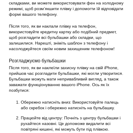
складками, ви можете використовувати фен на холодному
режимі, щоб розм’якшити плівку і допомогти їй відповідати
формі вашого телефону.
Після того, як ви наклали плівку на телефон,
використовуйте кредитну картку або подібний предмет,
щоб розгладити всі бульбашки або складки, що
залишилися. Нарешті, зніміть шаблон з телефону і
насолоджуйтеся своїм новим захищеним телефоном!
Розгладжуємо бульбашки
Після того, як ви наклеїли захисну плівку на свій iPhone,
прийшов час розгладити бульбашки, які могли утворитися.
Бульбашки можуть мати непривабливий вигляд, а також
заважати функціонуванню вашого iPhone. Ось як їх
позбутися:
Обережно натисніть вниз: Використовуйте палець
або скребок і обережно натисніть на бульбашку.
Працюйте від центру: Почніть з центру бульбашки і
рухайтеся назовні. Це допоможе видалити всі
повітряні кишені, які можуть бути під плівкою.