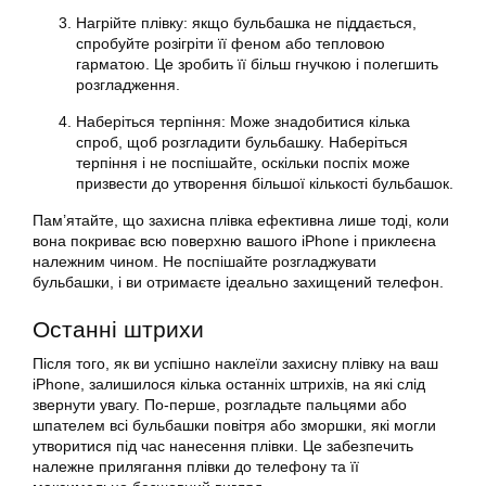
Нагрійте плівку: якщо бульбашка не піддається,
спробуйте розігріти її феном або тепловою
гарматою. Це зробить її більш гнучкою і полегшить
розгладження.
Наберіться терпіння: Може знадобитися кілька
спроб, щоб розгладити бульбашку. Наберіться
терпіння і не поспішайте, оскільки поспіх може
призвести до утворення більшої кількості бульбашок.
Пам’ятайте, що захисна плівка ефективна лише тоді, коли
вона покриває всю поверхню вашого iPhone і приклеєна
належним чином. Не поспішайте розгладжувати
бульбашки, і ви отримаєте ідеально захищений телефон.
Останні штрихи
Після того, як ви успішно наклеїли захисну плівку на ваш
iPhone, залишилося кілька останніх штрихів, на які слід
звернути увагу. По-перше, розгладьте пальцями або
шпателем всі бульбашки повітря або зморшки, які могли
утворитися під час нанесення плівки. Це забезпечить
належне прилягання плівки до телефону та її