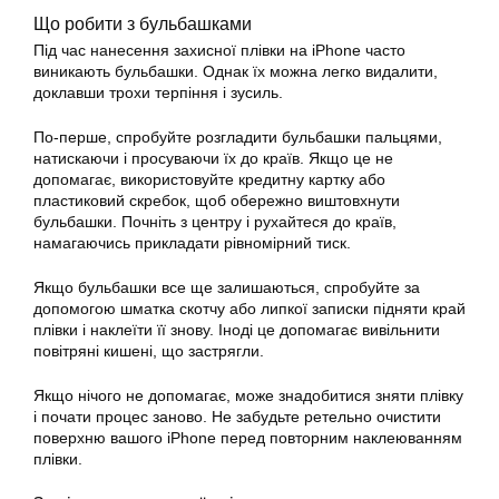
Що робити з бульбашками
Під час нанесення захисної плівки на iPhone часто
виникають бульбашки. Однак їх можна легко видалити,
доклавши трохи терпіння і зусиль.
По-перше, спробуйте розгладити бульбашки пальцями,
натискаючи і просуваючи їх до країв. Якщо це не
допомагає, використовуйте кредитну картку або
пластиковий скребок, щоб обережно виштовхнути
бульбашки. Почніть з центру і рухайтеся до країв,
намагаючись прикладати рівномірний тиск.
Якщо бульбашки все ще залишаються, спробуйте за
допомогою шматка скотчу або липкої записки підняти край
плівки і наклеїти її знову. Іноді це допомагає вивільнити
повітряні кишені, що застрягли.
Якщо нічого не допомагає, може знадобитися зняти плівку
і почати процес заново. Не забудьте ретельно очистити
поверхню вашого iPhone перед повторним наклеюванням
плівки.