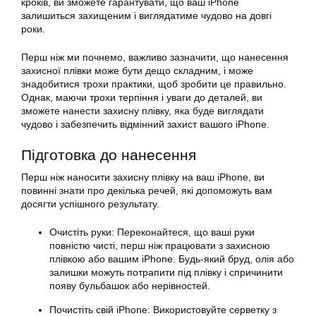
кроків, ви зможете гарантувати, що ваш iPhone
залишиться захищеним і виглядатиме чудово на довгі
роки.
Перш ніж ми почнемо, важливо зазначити, що нанесення
захисної плівки може бути дещо складним, і може
знадобитися трохи практики, щоб зробити це правильно.
Однак, маючи трохи терпіння і уваги до деталей, ви
зможете нанести захисну плівку, яка буде виглядати
чудово і забезпечить відмінний захист вашого iPhone.
Підготовка до нанесення
Перш ніж наносити захисну плівку на ваш iPhone, ви
повинні знати про декілька речей, які допоможуть вам
досягти успішного результату.
Очистіть руки: Переконайтеся, що ваші руки
повністю чисті, перш ніж працювати з захисною
плівкою або вашим iPhone. Будь-який бруд, олія або
залишки можуть потрапити під плівку і спричинити
появу бульбашок або нерівностей.
Почистіть свій iPhone: Використовуйте серветку з