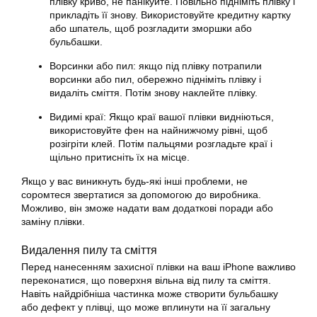
плівку криво, не панікуйте. Повільно підніміть плівку і
прикладіть її знову. Використовуйте кредитну картку
або шпатель, щоб розгладити зморшки або
бульбашки.
Ворсинки або пил: якщо під плівку потрапили
ворсинки або пил, обережно підніміть плівку і
видаліть сміття. Потім знову наклейте плівку.
Видимі краї: Якщо краї вашої плівки видніються,
використовуйте фен на найнижчому рівні, щоб
розігріти клей. Потім пальцями розгладьте краї і
щільно притисніть їх на місце.
Якщо у вас виникнуть будь-які інші проблеми, не
соромтеся звертатися за допомогою до виробника.
Можливо, він зможе надати вам додаткові поради або
заміну плівки.
Видалення пилу та сміття
Перед нанесенням захисної плівки на ваш iPhone важливо
переконатися, що поверхня вільна від пилу та сміття.
Навіть найдрібніша частинка може створити бульбашку
або дефект у плівці, що може вплинути на її загальну