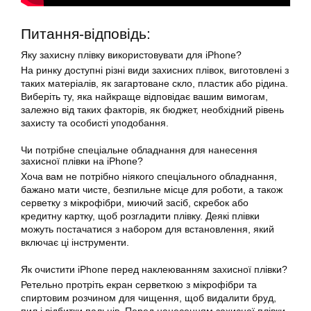
Питання-відповідь:
Яку захисну плівку використовувати для iPhone?
На ринку доступні різні види захисних плівок, виготовлені з
таких матеріалів, як загартоване скло, пластик або рідина.
Виберіть ту, яка найкраще відповідає вашим вимогам,
залежно від таких факторів, як бюджет, необхідний рівень
захисту та особисті уподобання.
Чи потрібне спеціальне обладнання для нанесення
захисної плівки на iPhone?
Хоча вам не потрібно ніякого спеціального обладнання,
бажано мати чисте, безпильне місце для роботи, а також
серветку з мікрофібри, миючий засіб, скребок або
кредитну картку, щоб розгладити плівку. Деякі плівки
можуть постачатися з набором для встановлення, який
включає ці інструменти.
Як очистити iPhone перед наклеюванням захисної плівки?
Ретельно протріть екран серветкою з мікрофібри та
спиртовим розчином для чищення, щоб видалити бруд,
пил і відбитки пальців. Перед нанесенням захисної плівки