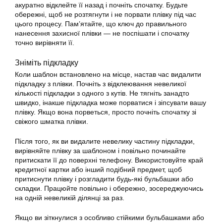
акуратно відклейте її назад і почніть спочатку. Будьте
обережні, щоб не розтягнути і не порвати плівку під час
цього процесу. Пам’ятайте, що ключ до правильного
нанесення захисної плівки — не поспішати і спочатку
точно вирівняти її.
Зніміть підкладку
Коли шаблон встановлено на місце, настав час видалити
підкладку з плівки. Почніть з відклеювання невеликої
кількості підкладки з одного з кутів. Не тягніть занадто
швидко, інакше підкладка може порватися і зіпсувати вашу
плівку. Якщо вона порветься, просто почніть спочатку зі
свіжого шматка плівки.
Після того, як ви видалите невелику частину підкладки,
вирівняйте плівку за шаблоном і повільно починайте
притискати її до поверхні телефону. Використовуйте край
кредитної картки або інший подібний предмет, щоб
притиснути плівку і розгладити будь-які бульбашки або
складки. Працюйте повільно і обережно, зосереджуючись
на одній невеликій ділянці за раз.
Якщо ви зіткнулися з особливо стійкими бульбашками або