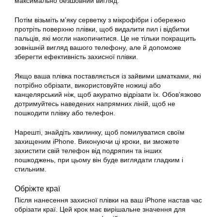
максимально безшовний вигляд.
Потім візьміть м’яку серветку з мікрофібри і обережно
протріть поверхню плівки, щоб видалити пил і відбитки
пальців, які могли накопичитися. Це не тільки покращить
зовнішній вигляд вашого телефону, але й допоможе
зберегти ефективність захисної плівки.
Якщо ваша плівка поставляється із зайвими шматками, які
потрібно обрізати, використовуйте ножиці або
канцелярський ніж, щоб акуратно відрізати їх. Обов’язково
дотримуйтесь наведених напрямних ліній, щоб не
пошкодити плівку або телефон.
Нарешті, знайдіть хвилинку, щоб помилуватися своїм
захищеним iPhone. Виконуючи ці кроки, ви зможете
захистити свій телефон від подряпин та інших
пошкоджень, при цьому він буде виглядати гладким і
стильним.
Обріжте краї
Після нанесення захисної плівки на ваш iPhone настав час
обрізати краї. Цей крок має вирішальне значення для