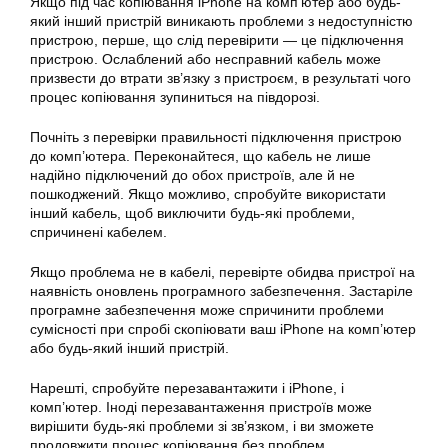
Якщо під час копіювання iPhone на комп’ютер або будь-
який інший пристрій виникають проблеми з недоступністю
пристрою, перше, що слід перевірити — це підключення
пристрою. Ослаблений або несправний кабель може
призвести до втрати зв’язку з пристроєм, в результаті чого
процес копіювання зупиниться на півдорозі.
Почніть з перевірки правильності підключення пристрою
до комп’ютера. Переконайтеся, що кабель не лише
надійно підключений до обох пристроїв, але й не
пошкоджений. Якщо можливо, спробуйте використати
інший кабель, щоб виключити будь-які проблеми,
спричинені кабелем.
Якщо проблема не в кабелі, перевірте обидва пристрої на
наявність оновлень програмного забезпечення. Застаріле
програмне забезпечення може спричинити проблеми
сумісності при спробі скопіювати ваш iPhone на комп’ютер
або будь-який інший пристрій.
Нарешті, спробуйте перезавантажити і iPhone, і
комп’ютер. Іноді перезавантаження пристроїв може
вирішити будь-які проблеми зі зв’язком, і ви зможете
продовжити процес копіювання без проблем.