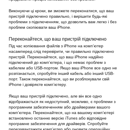
Виконуючи ці кроки, ви зможете переконатися, що ваш
пристрій підключено правильно, і вирішити будь-які
проблеми з підключенням, що дозволить вам легко і без
проблем скопіювати ваш iPhone.
Переконайтеся, що ваш пристрій підключено
Під час копіювання файлів з iPhone на комп’ютер
насамперед слід перевірити, чи правильно підключено
пристрій. Переконайтеся, що ваш iPhone надійно
підключений до комп’ютера, і що немає проблем з
кабелем або USB-портом. Якщо ваш iPhone все одно не
розпізнається, спробуйте інший кабель або інший USB-
порт. Також переконайтеся, що ви розблокували свій
iPhone і довіряєте комп’ютеру.
Якщо ваш пристрій підключено, але він все одно
відображається як недоступний, можливо, є проблеми з
програмним забезпеченням або драйверами вашого
комп’ютера. Переконайтеся, що на вашому комп’ютері
встановлено останню версію iTunes або відповідне
програмне забезпечення для драйверів. Спробуйте
перезавантажити комп’ютер або оновити операційну