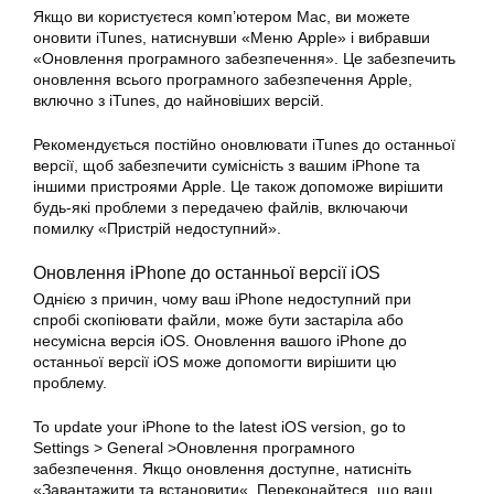
Якщо ви користуєтеся комп’ютером Mac, ви можете
оновити iTunes, натиснувши «Меню Apple» і вибравши
«Оновлення програмного забезпечення». Це забезпечить
оновлення всього програмного забезпечення Apple,
включно з iTunes, до найновіших версій.
Рекомендується постійно оновлювати iTunes до останньої
версії, щоб забезпечити сумісність з вашим iPhone та
іншими пристроями Apple. Це також допоможе вирішити
будь-які проблеми з передачею файлів, включаючи
помилку «Пристрій недоступний».
Оновлення iPhone до останньої версії iOS
Однією з причин, чому ваш iPhone недоступний при
спробі скопіювати файли, може бути застаріла або
несумісна версія iOS. Оновлення вашого iPhone до
останньої версії iOS може допомогти вирішити цю
проблему.
To update your iPhone to the latest iOS version, go to
Settings > General >Оновлення програмного
забезпечення. Якщо оновлення доступне, натисніть
«Завантажити та встановити«. Переконайтеся, що ваш