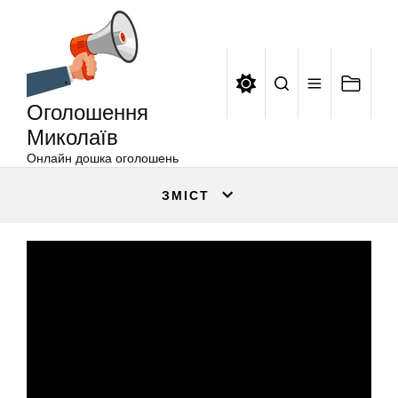
Оголошення
Перейти
Миколаїв
до
вмісту
Оголошення
Миколаїв
Онлайн дошка оголошень
ЗМІСТ