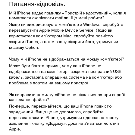
Питання-відповідь:
Мій iPhone видає помилку «Пристрій недоступний», коли я
намагаюся скопіювати файли. Що мені робити?
Якщо ви використовуєте комп’ютер з Windows, спробуйте
перезапустити Apple Mobile Device Service. Якщо ви
користуєтеся комп’ютером Mac, спробуйте повністю
закрити iTunes, а потім знову відкрити його, утримуючи
клавішу Option.
Чому мій iPhone не відображається на моєму комп’ютері?
Може бути багато причин, чому ваш iPhone не
відображається на комп’ютері, зокрема несправний USB-
кабель, застаріла операційна система на комп’ютері або
проблема з портом на вашому пристрої.
Як виправити помилку «iPhone не підключено» при спробі
копіювання файлів?
По-перше, переконайтеся, що ваш iPhone повністю
заряджений. Якщо це не допомогло, спробуйте
перезавантажити iPhone, утримуючи одночасно кнопку
живлення і кнопку «Додому», доки не з’явиться логотип
Apple.