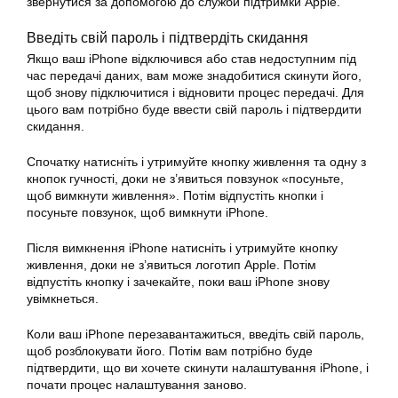
звернутися за допомогою до служби підтримки Apple.
Введіть свій пароль і підтвердіть скидання
Якщо ваш iPhone відключився або став недоступним під
час передачі даних, вам може знадобитися скинути його,
щоб знову підключитися і відновити процес передачі. Для
цього вам потрібно буде ввести свій пароль і підтвердити
скидання.
Спочатку натисніть і утримуйте кнопку живлення та одну з
кнопок гучності, доки не з’явиться повзунок «посуньте,
щоб вимкнути живлення». Потім відпустіть кнопки і
посуньте повзунок, щоб вимкнути iPhone.
Після вимкнення iPhone натисніть і утримуйте кнопку
живлення, доки не з’явиться логотип Apple. Потім
відпустіть кнопку і зачекайте, поки ваш iPhone знову
увімкнеться.
Коли ваш iPhone перезавантажиться, введіть свій пароль,
щоб розблокувати його. Потім вам потрібно буде
підтвердити, що ви хочете скинути налаштування iPhone, і
почати процес налаштування заново.