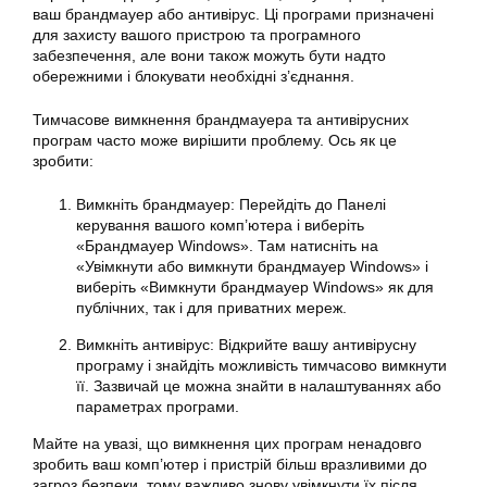
ваш брандмауер або антивірус. Ці програми призначені
для захисту вашого пристрою та програмного
забезпечення, але вони також можуть бути надто
обережними і блокувати необхідні з’єднання.
Тимчасове вимкнення брандмауера та антивірусних
програм часто може вирішити проблему. Ось як це
зробити:
Вимкніть брандмауер: Перейдіть до Панелі
керування вашого комп’ютера і виберіть
«Брандмауер Windows». Там натисніть на
«Увімкнути або вимкнути брандмауер Windows» і
виберіть «Вимкнути брандмауер Windows» як для
публічних, так і для приватних мереж.
Вимкніть антивірус: Відкрийте вашу антивірусну
програму і знайдіть можливість тимчасово вимкнути
її. Зазвичай це можна знайти в налаштуваннях або
параметрах програми.
Майте на увазі, що вимкнення цих програм ненадовго
зробить ваш комп’ютер і пристрій більш вразливими до
загроз безпеки, тому важливо знову увімкнути їх після