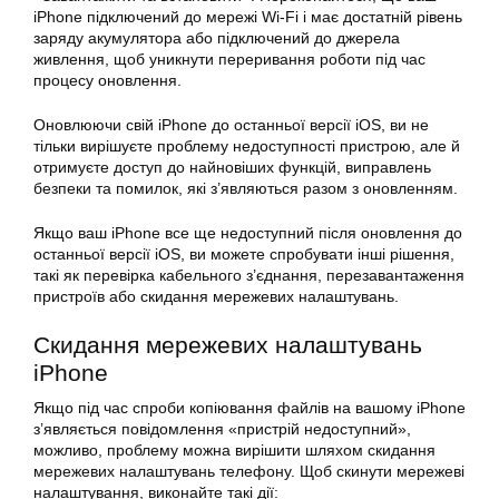
iPhone підключений до мережі Wi-Fi і має достатній рівень
заряду акумулятора або підключений до джерела
живлення, щоб уникнути переривання роботи під час
процесу оновлення.
Оновлюючи свій iPhone до останньої версії iOS, ви не
тільки вирішуєте проблему недоступності пристрою, але й
отримуєте доступ до найновіших функцій, виправлень
безпеки та помилок, які з’являються разом з оновленням.
Якщо ваш iPhone все ще недоступний після оновлення до
останньої версії iOS, ви можете спробувати інші рішення,
такі як перевірка кабельного з’єднання, перезавантаження
пристроїв або скидання мережевих налаштувань.
Скидання мережевих налаштувань
iPhone
Якщо під час спроби копіювання файлів на вашому iPhone
з’являється повідомлення «пристрій недоступний»,
можливо, проблему можна вирішити шляхом скидання
мережевих налаштувань телефону. Щоб скинути мережеві
налаштування, виконайте такі дії: