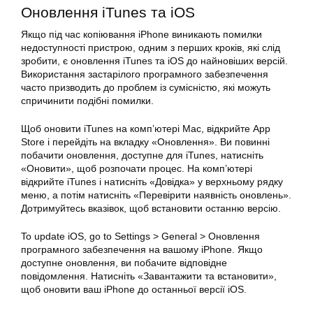
Оновлення iTunes та iOS
Якщо під час копіювання iPhone виникають помилки
недоступності пристрою, одним з перших кроків, які слід
зробити, є оновлення iTunes та iOS до найновіших версій.
Використання застарілого програмного забезпечення
часто призводить до проблем із сумісністю, які можуть
спричинити подібні помилки.
Щоб оновити iTunes на комп’ютері Mac, відкрийте App
Store і перейдіть на вкладку «Оновлення». Ви повинні
побачити оновлення, доступне для iTunes, натисніть
«Оновити», щоб розпочати процес. На комп’ютері
відкрийте iTunes і натисніть «Довідка» у верхньому рядку
меню, а потім натисніть «Перевірити наявність оновлень».
Дотримуйтесь вказівок, щоб встановити останню версію.
To update iOS, go to Settings > General > Оновлення
програмного забезпечення на вашому iPhone. Якщо
доступне оновлення, ви побачите відповідне
повідомлення. Натисніть «Завантажити та встановити»,
щоб оновити ваш iPhone до останньої версії iOS.