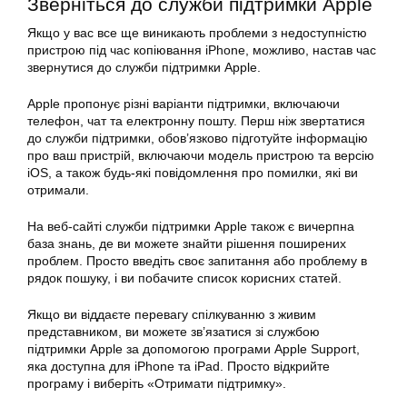
Зверніться до служби підтримки Apple
Якщо у вас все ще виникають проблеми з недоступністю
пристрою під час копіювання iPhone, можливо, настав час
звернутися до служби підтримки Apple.
Apple пропонує різні варіанти підтримки, включаючи
телефон, чат та електронну пошту. Перш ніж звертатися
до служби підтримки, обов’язково підготуйте інформацію
про ваш пристрій, включаючи модель пристрою та версію
iOS, а також будь-які повідомлення про помилки, які ви
отримали.
На веб-сайті служби підтримки Apple також є вичерпна
база знань, де ви можете знайти рішення поширених
проблем. Просто введіть своє запитання або проблему в
рядок пошуку, і ви побачите список корисних статей.
Якщо ви віддаєте перевагу спілкуванню з живим
представником, ви можете зв’язатися зі службою
підтримки Apple за допомогою програми Apple Support,
яка доступна для iPhone та iPad. Просто відкрийте
програму і виберіть «Отримати підтримку».