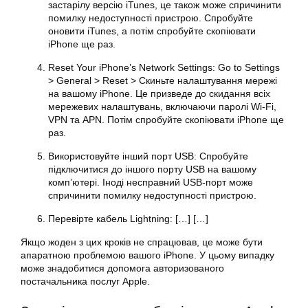
застарілу версію iTunes, це також може спричинити
помилку недоступності пристрою. Спробуйте
оновити iTunes, а потім спробуйте скопіювати
iPhone ще раз.
Reset Your iPhone’s Network Settings: Go to Settings
> General > Reset > Скиньте налаштування мережі
на вашому iPhone. Це призведе до скидання всіх
мережевих налаштувань, включаючи паролі Wi-Fi,
VPN та APN. Потім спробуйте скопіювати iPhone ще
раз.
Використовуйте інший порт USB: Спробуйте
підключитися до іншого порту USB на вашому
комп’ютері. Іноді несправний USB-порт може
спричинити помилку недоступності пристрою.
Перевірте кабель Lightning: […] […]
Якщо жоден з цих кроків не спрацював, це може бути
апаратною проблемою вашого iPhone. У цьому випадку
може знадобитися допомога авторизованого
постачальника послуг Apple.