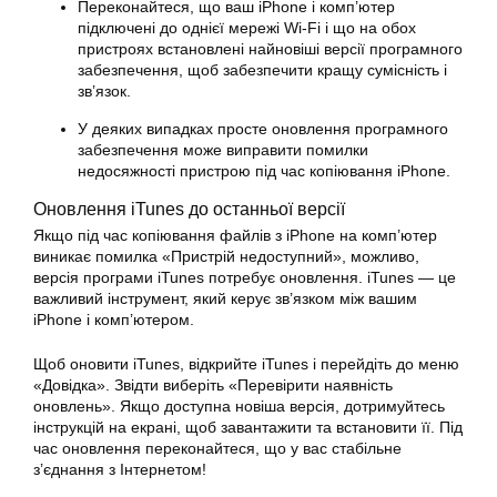
Переконайтеся, що ваш iPhone і комп’ютер
підключені до однієї мережі Wi-Fi і що на обох
пристроях встановлені найновіші версії програмного
забезпечення, щоб забезпечити кращу сумісність і
зв’язок.
У деяких випадках просте оновлення програмного
забезпечення може виправити помилки
недосяжності пристрою під час копіювання iPhone.
Оновлення iTunes до останньої версії
Якщо під час копіювання файлів з iPhone на комп’ютер
виникає помилка «Пристрій недоступний», можливо,
версія програми iTunes потребує оновлення. iTunes — це
важливий інструмент, який керує зв’язком між вашим
iPhone і комп’ютером.
Щоб оновити iTunes, відкрийте iTunes і перейдіть до меню
«Довідка». Звідти виберіть «Перевірити наявність
оновлень». Якщо доступна новіша версія, дотримуйтесь
інструкцій на екрані, щоб завантажити та встановити її. Під
час оновлення переконайтеся, що у вас стабільне
з’єднання з Інтернетом!