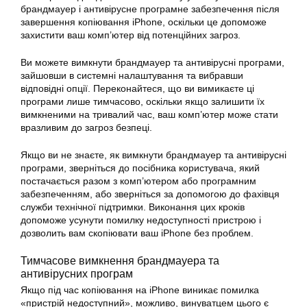
брандмауер і антивірусне програмне забезпечення після
завершення копіювання iPhone, оскільки це допоможе
захистити ваш комп’ютер від потенційних загроз.
Ви можете вимкнути брандмауер та антивірусні програми,
зайшовши в системні налаштування та вибравши
відповідні опції. Переконайтеся, що ви вимикаєте ці
програми лише тимчасово, оскільки якщо залишити їх
вимкненими на тривалий час, ваш комп’ютер може стати
вразливим до загроз безпеці.
Якщо ви не знаєте, як вимкнути брандмауер та антивірусні
програми, зверніться до посібника користувача, який
постачається разом з комп’ютером або програмним
забезпеченням, або зверніться за допомогою до фахівця
служби технічної підтримки. Виконання цих кроків
допоможе усунути помилку недоступності пристрою і
дозволить вам скопіювати ваш iPhone без проблем.
Тимчасове вимкнення брандмауера та
антивірусних програм
Якщо під час копіювання на iPhone виникає помилка
«пристрій недоступний», можливо, винуватцем цього є