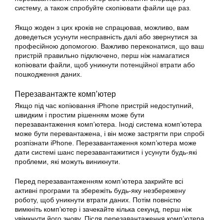
систему, а також спробуйте скопіювати файли ще раз.
Якщо жоден з цих кроків не спрацював, можливо, вам
доведеться усунути несправність далі або звернутися за
професійною допомогою. Важливо переконатися, що ваш
пристрій правильно підключено, перш ніж намагатися
копіювати файли, щоб уникнути потенційної втрати або
пошкодження даних.
Перезавантажте комп’ютер
Якщо під час копіювання iPhone пристрій недоступний,
швидким і простим рішенням може бути
перезавантаження комп’ютера. Іноді система комп’ютера
може бути перевантажена, і він може застрягти при спробі
розпізнати iPhone. Перезавантаження комп’ютера може
дати системі шанс перезавантажитися і усунути будь-які
проблеми, які можуть виникнути.
Перед перезавантаженням комп’ютера закрийте всі
активні програми та збережіть будь-яку незбережену
роботу, щоб уникнути втрати даних. Потім повністю
вимкніть комп’ютер і зачекайте кілька секунд, перш ніж
увімкнути його знову. Після перезавантаження комп’ютера