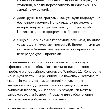
Після виявлення проблеми слід вжити заходів для її
усунення, а потім перезавантажити Windows 11 у
звичайному режимі.
Деякі функції та програми можуть бути недоступні в
безпечному режимі. Наприклад, ви не зможете
використовувати підключення до Інтернету або
інсталювати нове програмне забезпечення.
Якщо ви не знайомі з безпечним режимом, важливо
уважно дотримуватися інструкцій. Внесення змін до
системи у безпечному режимі може спричинити
непередбачувані проблеми.
На закінчення, використання безпечного режиму є
ефективним способом діагностики та виправлення
проблем з операційною системою Windows 11. Хоча це не
може бути постійним рішенням, це важливий інструмент,
який слід мати у своєму арсеналі для усунення
несправностей. Дотримуючись найкращих практик і
вживаючи відповідних запобіжних заходів, ви можете
використовувати безпечний режим для забезпечення
безперебійної роботи вашої системи.
Коли використовувати безпечний режим?