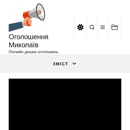
Оголошення
Перейти
Миколаїв
до
вмісту
Оголошення
Миколаїв
Онлайн дошка оголошень
ЗМІСТ