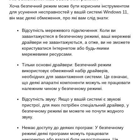
Хоча безпечний режим може бути корисним інструментом
для усунення несправностей у вашій системі Windows 11,
він має деякі обмеження, про які вам слід знати:
Відсутність мережевого підключення: Коли ви
завантажуєтеся в безпечному режимі, ваші мережеві
драйвери не завантажуються, а отже, ви не зможете
користуватися Інтернетом або будь-якими
мережевими ресурсами.
Тільки основні драйвери: Безпечний режим
використовує обмежений набір драйверів,
необхідних для завантаження системи. Це означає,
що деякі апаратні компоненти можуть не працювати
належним чином у безпечному режимі.
Відсутність звуку: Якщо у вашій системі є звукові
пристрої, для яких потрібен спеціальний драйвер, у
безпечному режимі ви можете не почути жодного
звуку.
Немає доступу до деяких програм: У безпечному
режимі деякі програми можуть працювати
некоректно або взагалі бути недоступними. Це