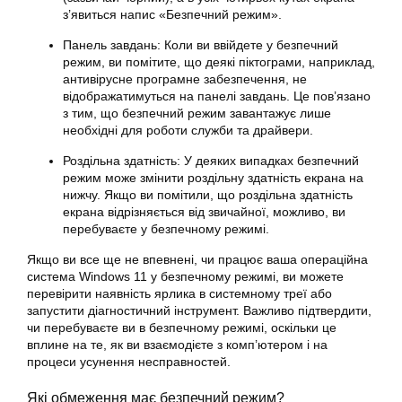
з’явиться напис «Безпечний режим».
Панель завдань: Коли ви ввійдете у безпечний
режим, ви помітите, що деякі піктограми, наприклад,
антивірусне програмне забезпечення, не
відображатимуться на панелі завдань. Це пов’язано
з тим, що безпечний режим завантажує лише
необхідні для роботи служби та драйвери.
Роздільна здатність: У деяких випадках безпечний
режим може змінити роздільну здатність екрана на
нижчу. Якщо ви помітили, що роздільна здатність
екрана відрізняється від звичайної, можливо, ви
перебуваєте у безпечному режимі.
Якщо ви все ще не впевнені, чи працює ваша операційна
система Windows 11 у безпечному режимі, ви можете
перевірити наявність ярлика в системному треї або
запустити діагностичний інструмент. Важливо підтвердити,
чи перебуваєте ви в безпечному режимі, оскільки це
вплине на те, як ви взаємодієте з комп’ютером і на
процеси усунення несправностей.
Які обмеження має безпечний режим?