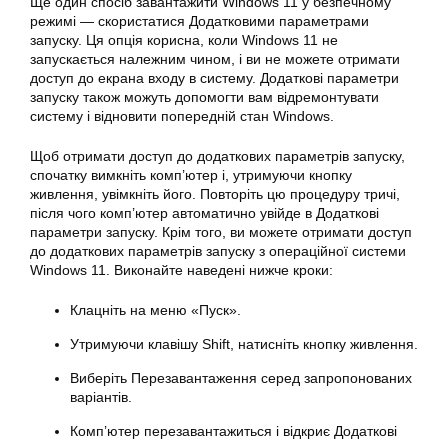
Ще один спосіб завантажити Windows 11 у безпечному
режимі — скористатися Додатковими параметрами
запуску. Ця опція корисна, коли Windows 11 не
запускається належним чином, і ви не можете отримати
доступ до екрана входу в систему. Додаткові параметри
запуску також можуть допомогти вам відремонтувати
систему і відновити попередній стан Windows.
Щоб отримати доступ до додаткових параметрів запуску,
спочатку вимкніть комп’ютер і, утримуючи кнопку
живлення, увімкніть його. Повторіть цю процедуру тричі,
після чого комп’ютер автоматично увійде в Додаткові
параметри запуску. Крім того, ви можете отримати доступ
до додаткових параметрів запуску з операційної системи
Windows 11. Виконайте наведені нижче кроки:
Клацніть на меню «Пуск».
Утримуючи клавішу Shift, натисніть кнопку живлення.
Виберіть Перезавантаження серед запропонованих
варіантів.
Комп’ютер перезавантажиться і відкриє Додаткові