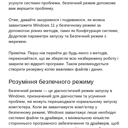
усунути системні проблеми, безпечний режим допоможе
вам вирішити проблему.
Отже, давайте зануримося і подивимося, як можна
завантажити Windows 11 у безпечному режимі за
допомогою різних методів, таких як Конфігурація системи,
Додаткові параметри запуску та Безпечний режим з
мережею.
Примітка: Перш ніж перейти до будь-якого з методів,
переконайтеся, що ви зберегли всю незбережену роботу і
закрили всі відкриті програми. Також рекомендується
створити резервну копію важливих файлів і даних.
Розуміння безпечного режиму
Безпечний режим — це діагностичний режим запуску в
Windows, призначений для діагностики та усунення
проблем, які можуть перешкоджати нормальному запуску
комп’ютера. Коли ви завантажуєте комп’ютер у
безпечному режимі, Windows завантажує лише необхідні
системні файли та драйвери, з мінімальною кількістю
стороннього програмного забезпечення та драйверів, щоб