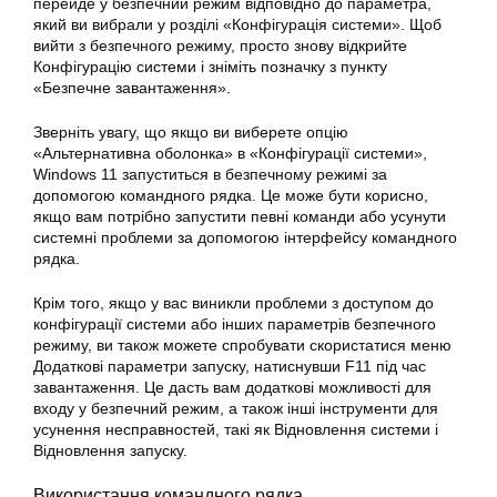
перейде у безпечний режим відповідно до параметра,
який ви вибрали у розділі «Конфігурація системи». Щоб
вийти з безпечного режиму, просто знову відкрийте
Конфігурацію системи і зніміть позначку з пункту
«Безпечне завантаження».
Зверніть увагу, що якщо ви виберете опцію
«Альтернативна оболонка» в «Конфігурації системи»,
Windows 11 запуститься в безпечному режимі за
допомогою командного рядка. Це може бути корисно,
якщо вам потрібно запустити певні команди або усунути
системні проблеми за допомогою інтерфейсу командного
рядка.
Крім того, якщо у вас виникли проблеми з доступом до
конфігурації системи або інших параметрів безпечного
режиму, ви також можете спробувати скористатися меню
Додаткові параметри запуску, натиснувши F11 під час
завантаження. Це дасть вам додаткові можливості для
входу у безпечний режим, а також інші інструменти для
усунення несправностей, такі як Відновлення системи і
Відновлення запуску.
Використання командного рядка