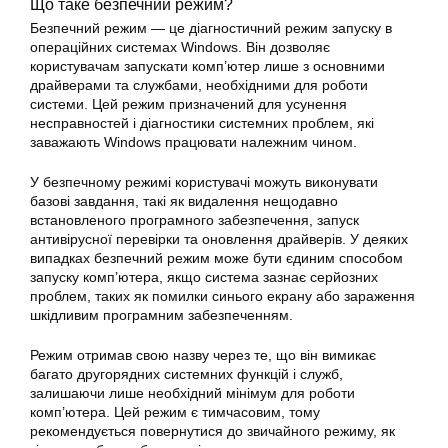
Що таке безпечний режим?
Безпечний режим — це діагностичний режим запуску в
операційних системах Windows. Він дозволяє
користувачам запускати комп’ютер лише з основними
драйверами та службами, необхідними для роботи
системи. Цей режим призначений для усунення
несправностей і діагностики системних проблем, які
заважають Windows працювати належним чином.
У безпечному режимі користувачі можуть виконувати
базові завдання, такі як видалення нещодавно
встановленого програмного забезпечення, запуск
антивірусної перевірки та оновлення драйверів. У деяких
випадках безпечний режим може бути єдиним способом
запуску комп’ютера, якщо система зазнає серйозних
проблем, таких як помилки синього екрану або зараження
шкідливим програмним забезпеченням.
Режим отримав свою назву через те, що він вимикає
багато другорядних системних функцій і служб,
залишаючи лише необхідний мінімум для роботи
комп’ютера. Цей режим є тимчасовим, тому
рекомендується повернутися до звичайного режиму, як