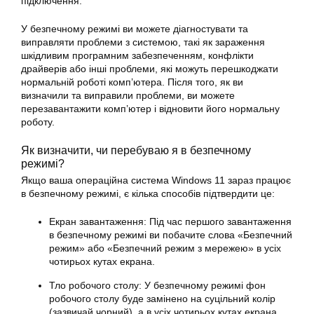
підключення.
У безпечному режимі ви можете діагностувати та
виправляти проблеми з системою, такі як зараження
шкідливим програмним забезпеченням, конфлікти
драйверів або інші проблеми, які можуть перешкоджати
нормальній роботі комп’ютера. Після того, як ви
визначили та виправили проблеми, ви можете
перезавантажити комп’ютер і відновити його нормальну
роботу.
Як визначити, чи перебуваю я в безпечному
режимі?
Якщо ваша операційна система Windows 11 зараз працює
в безпечному режимі, є кілька способів підтвердити це:
Екран завантаження: Під час першого завантаження
в безпечному режимі ви побачите слова «Безпечний
режим» або «Безпечний режим з мережею» в усіх
чотирьох кутах екрана.
Тло робочого столу: У безпечному режимі фон
робочого столу буде замінено на суцільний колір
(зазвичай чорний), а в усіх чотирьох кутах екрана