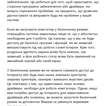
забезпечення. Це робиться для того, щоб гарантувати, що
стороннє програмне забезпечення або драйвери, які
можуть спричинити проблеми, не працюють, що дозволяє
діагностувати та виправити будь-які проблеми у вашій
системі.
Коли ви запускаєте комп’ютер у безпечному режимі,
операційна система завантажує лише те, що є абсолютно
необхідним для її роботи. Це означає, що у вас не буде
доступу до багатьох програм і функцій, які ви зазвичай
використовуєте під час роботи з комп’ютером. Крім того,
роздільна здатність екрана може бути нижчою, ніж
зазвичай, а фон робочого столу може бути замінений на
звичайний чорний або синій екран.
У безпечному режимі ви не можете отримати доступ до
Інтернету або будь-яких інших зовнішніх пристроїв,
зокрема принтерів, сканерів і зовнішніх жорстких дисків.
Це пов’язано з тим, що завантажені лише основні
драйвери, необхідні для роботи комп’ютера. Однак, якщо
вам потрібен доступ до Інтернету для завантаження
драйверів або оновлень, ви можете запустити Безпечний
режим за допомогою Мережі та увімкнути мережеве