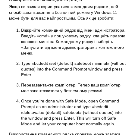
Якщо ви звикли користуватися командним рядком, цей
спосіб завантаження в безпечний режим у Windows 11
може бути для вас найпростішим. Ось як це зробити:
Відкрийте командний рядок від імені адміністратора.
Введіть «cmd» у пошуковому рядку, клацніть правою
кнопкою миші на Командному рядку і виберіть
«Запустити від імені адміністратора» з контекстного
меню.
Type «bcdedit /set {default} safeboot minimal» (without
quotes) into the Command Prompt window and press
Enter.
Перезавантажте комп’ютер. Тепер ваш комп’ютер
має завантажитися у безпечному режимі.
Once you’re done with Safe Mode, open Command
Prompt as an administrator and type «bcdedit
/deletevalue {default} safeboot» (without quotes) into
the window and press Enter. This will turn off Safe
Mode and let your computer boot normally again.
Використання командного рядка спочатку може здатися