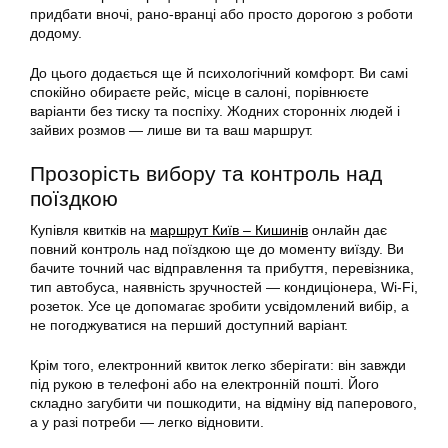
придбати вночі, рано-вранці або просто дорогою з роботи
додому.
До цього додається ще й психологічний комфорт. Ви самі
спокійно обираєте рейс, місце в салоні, порівнюєте
варіанти без тиску та поспіху. Жодних сторонніх людей і
зайвих розмов — лише ви та ваш маршрут.
Прозорість вибору та контроль над
поїздкою
Купівля квитків на
маршрут Київ – Кишинів
онлайн дає
повний контроль над поїздкою ще до моменту виїзду. Ви
бачите точний час відправлення та прибуття, перевізника,
тип автобуса, наявність зручностей — кондиціонера, Wi-Fi,
розеток. Усе це допомагає зробити усвідомлений вибір, а
не погоджуватися на перший доступний варіант.
Крім того, електронний квиток легко зберігати: він завжди
під рукою в телефоні або на електронній пошті. Його
складно загубити чи пошкодити, на відміну від паперового,
а у разі потреби — легко відновити.