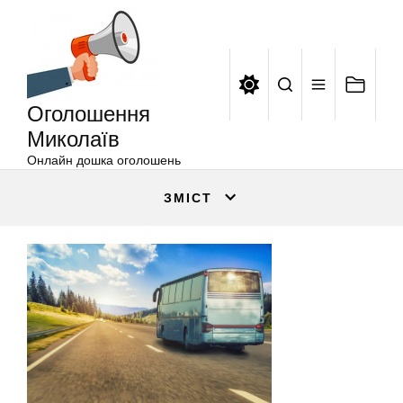
Оголошення
Перейти
Миколаїв
до
вмісту
Оголошення
Миколаїв
Онлайн дошка оголошень
ЗМІСТ