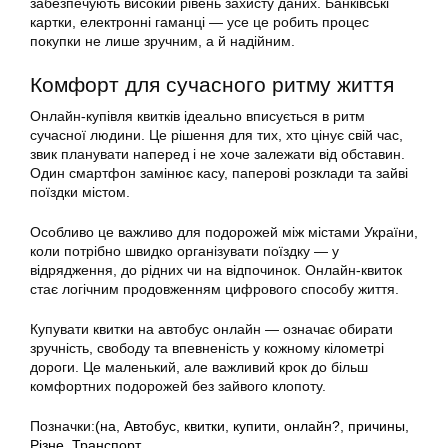
забезпечують високий рівень захисту даних. Банківські
картки, електронні гаманці — усе це робить процес
покупки не лише зручним, а й надійним.
Комфорт для сучасного ритму життя
Онлайн-купівля квитків ідеально вписується в ритм
сучасної людини. Це рішення для тих, хто цінує свій час,
звик планувати наперед і не хоче залежати від обставин.
Один смартфон замінює касу, паперові розклади та зайві
поїздки містом.
Особливо це важливо для подорожей між містами України,
коли потрібно швидко організувати поїздку — у
відрядження, до рідних чи на відпочинок. Онлайн-квиток
стає логічним продовженням цифрового способу життя.
Купувати квитки на автобус онлайн — означає обирати
зручність, свободу та впевненість у кожному кілометрі
дороги. Це маленький, але важливий крок до більш
комфортних подорожей без зайвого клопоту.
Позначки:
(на
,
Автобус
,
квитки
,
купити
,
онлайн?
,
причины
,
Різне
,
Транспорт