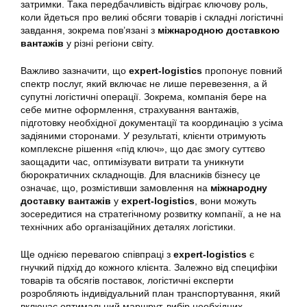
затримки. Така передбачливість відіграє ключову роль,
коли йдеться про великі обсяги товарів і складні логістичні
завдання, зокрема пов’язані з
міжнародною доставкою
вантажів
у різні регіони світу.
Важливо зазначити, що
expert-logistics
пропонує повний
спектр послуг, який включає не лише перевезення, а й
супутні логістичні операції. Зокрема, компанія бере на
себе митне оформлення, страхування вантажів,
підготовку необхідної документації та координацію з усіма
задіяними сторонами. У результаті, клієнти отримують
комплексне рішення «під ключ», що дає змогу суттєво
заощадити час, оптимізувати витрати та уникнути
бюрократичних складнощів. Для власників бізнесу це
означає, що, розмістивши замовлення на
міжнародну
доставку вантажів
у
expert-logistics
, вони можуть
зосередитися на стратегічному розвитку компанії, а не на
технічних або організаційних деталях логістики.
Ще однією перевагою співпраці з
expert-logistics
є
гнучкий підхід до кожного клієнта. Залежно від специфіки
товарів та обсягів поставок, логістичні експерти
розробляють індивідуальний план транспортування, який
включає оптимальний маршрут, вибір необхідних