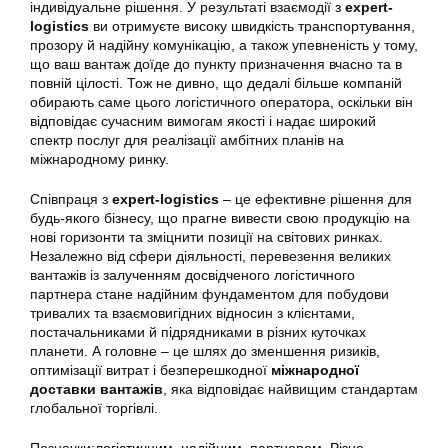
індивідуальне рішення. У результаті взаємодії з
expert-
logistics
ви отримуєте високу швидкість транспортування,
прозору й надійну комунікацію, а також упевненість у тому,
що ваш вантаж доїде до пункту призначення вчасно та в
повній цілості. Тож не дивно, що дедалі більше компаній
обирають саме цього логістичного оператора, оскільки він
відповідає сучасним вимогам якості і надає широкий
спектр послуг для реалізації амбітних планів на
міжнародному ринку.
Співпраця з
expert-logistics
– це ефективне рішення для
будь-якого бізнесу, що прагне вивести свою продукцію на
нові горизонти та зміцнити позиції на світових ринках.
Незалежно від сфери діяльності, перевезення великих
вантажів із залученням досвідченого логістичного
партнера стане надійним фундаментом для побудови
тривалих та взаємовигідних відносин з клієнтами,
постачальниками й підрядниками в різних куточках
планети. А головне – це шлях до зменшення ризиків,
оптимізації витрат і безперешкодної
міжнародної
доставки вантажів
, яка відповідає найвищим стандартам
глобальної торгівлі.
Позначки:
логістичним
,
надійним
,
партнером
,
Різне
,