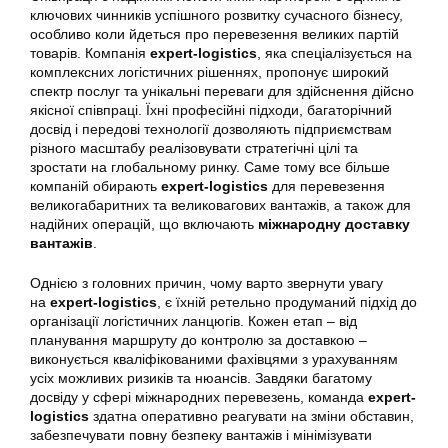
ключових чинників успішного розвитку сучасного бізнесу,
особливо коли йдеться про перевезення великих партій
товарів. Компанія
expert-logistics
, яка спеціалізується на
комплексних логістичних рішеннях, пропонує широкий
спектр послуг та унікальні переваги для здійснення дійсно
якісної співпраці. Їхні професійні підходи, багаторічний
досвід і передові технології дозволяють підприємствам
різного масштабу реалізовувати стратегічні цілі та
зростати на глобальному ринку. Саме тому все більше
компаній обирають
expert-logistics
для перевезення
великогабаритних та великовагових вантажів, а також для
надійних операцій, що включають
міжнародну доставку
вантажів
.
Однією з головних причин, чому варто звернути увагу
на
expert-logistics
, є їхній ретельно продуманий підхід до
організації логістичних ланцюгів. Кожен етап – від
планування маршруту до контролю за доставкою –
виконується кваліфікованими фахівцями з урахуванням
усіх можливих ризиків та нюансів. Завдяки багатому
досвіду у сфері міжнародних перевезень, команда
expert-
logistics
здатна оперативно реагувати на зміни обставин,
забезпечувати повну безпеку вантажів і мінімізувати