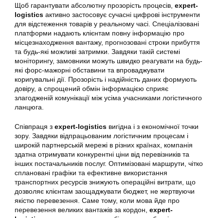
Щоб гарантувати абсолютну прозорість процесів,
expert-
logistics
активно застосовує сучасні цифрові інструменти
для відстеження товарів у реальному часі. Спеціалізовані
платформи надають клієнтам повну інформацію про
місцезнаходження вантажу, прогнозовані строки прибуття
та будь-які можливі затримки. Завдяки такій системі
моніторингу, замовники можуть швидко реагувати на будь-
які форс-мажорні обставини та впроваджувати
коригувальні дії. Прозорість і надійність даних формують
довіру, а спрощений обмін інформацією сприяє
злагодженій комунікації між усіма учасниками логістичного
ланцюга.
Співпраця з
expert-logistics
вигідна і з економічної точки
зору. Завдяки відпрацьованим логістичним процесам і
широкій партнерській мережі в різних країнах, компанія
здатна отримувати конкурентні ціни від перевізників та
інших постачальників послуг. Оптимізовані маршрути, чітко
сплановані графіки та ефективне використання
транспортних ресурсів знижують операційні витрати, що
дозволяє клієнтам заощаджувати бюджет, не жертвуючи
якістю перевезення. Саме тому, коли мова йде про
перевезення великих вантажів за кордон,
expert-