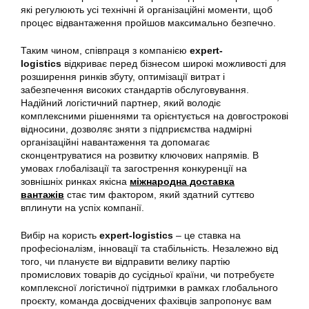
які регулюють усі технічні й організаційні моменти, щоб
процес відвантаження пройшов максимально безпечно.
Таким чином, співпраця з компанією
expert-
logistics
відкриває перед бізнесом широкі можливості для
розширення ринків збуту, оптимізації витрат і
забезпечення високих стандартів обслуговування.
Надійний логістичний партнер, який володіє
комплексними рішеннями та орієнтується на довгострокові
відносини, дозволяє зняти з підприємства надмірні
організаційні навантаження та допомагає
сконцентруватися на розвитку ключових напрямів. В
умовах глобалізації та загострення конкуренції на
зовнішніх ринках якісна
міжнародна доставка
вантажів
стає тим фактором, який здатний суттєво
вплинути на успіх компанії.
Вибір на користь
expert-logistics
– це ставка на
професіоналізм, інновації та стабільність. Незалежно від
того, чи плануєте ви відправити велику партію
промислових товарів до сусідньої країни, чи потребуєте
комплексної логістичної підтримки в рамках глобального
проєкту, команда досвідчених фахівців запропонує вам