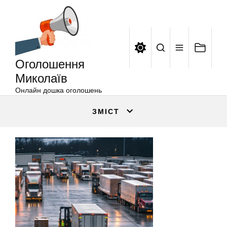
Оголошення
Перейти
Миколаїв
до
вмісту
Оголошення
Миколаїв
Онлайн дошка оголошень
ЗМІСТ