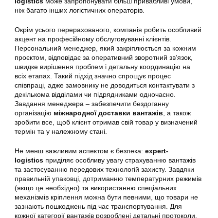
logistics
може запропонувати більш привабливі умови,
ніж багато інших логістичних операторів.
Окрім усього перерахованого, компанія робить особливий
акцент на професійному обслуговуванні клієнтів.
Персональний менеджер, який закріплюється за кожним
проєктом, відповідає за оперативний зворотний зв’язок,
швидке вирішення проблем і детальну координацію на
всіх етапах. Такий підхід значно спрощує процес
співпраці, адже замовнику не доводиться контактувати з
декількома відділами чи підрядниками одночасно.
Завдання менеджера – забезпечити бездоганну
організацію
міжнародної доставки вантажів
, а також
зробити все, щоб клієнт отримав свій товар у визначений
термін та у належному стані.
Не менш важливим аспектом є безпека:
expert-
logistics
приділяє особливу увагу страхуванню вантажів
та застосуванню передових технологій захисту. Завдяки
правильній упаковці, дотриманню температурних режимів
(якщо це необхідно) та використанню спеціальних
механізмів кріплення можна бути певними, що товари не
зазнають пошкоджень під час транспортування. Для
кожної категорії вантажів розроблені детальні протоколи,