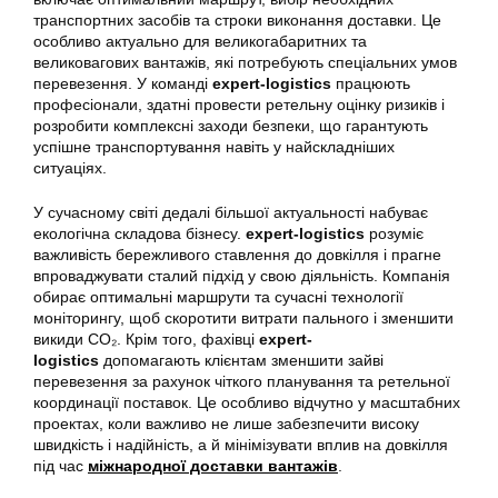
транспортних засобів та строки виконання доставки. Це
особливо актуально для великогабаритних та
великовагових вантажів, які потребують спеціальних умов
перевезення. У команді
expert-logistics
працюють
професіонали, здатні провести ретельну оцінку ризиків і
розробити комплексні заходи безпеки, що гарантують
успішне транспортування навіть у найскладніших
ситуаціях.
У сучасному світі дедалі більшої актуальності набуває
екологічна складова бізнесу.
expert-logistics
розуміє
важливість бережливого ставлення до довкілля і прагне
впроваджувати сталий підхід у свою діяльність. Компанія
обирає оптимальні маршрути та сучасні технології
моніторингу, щоб скоротити витрати пального і зменшити
викиди CO₂. Крім того, фахівці
expert-
logistics
допомагають клієнтам зменшити зайві
перевезення за рахунок чіткого планування та ретельної
координації поставок. Це особливо відчутно у масштабних
проектах, коли важливо не лише забезпечити високу
швидкість і надійність, а й мінімізувати вплив на довкілля
під час
міжнародної доставки вантажів
.