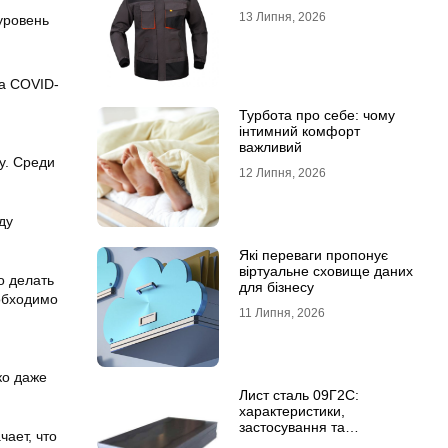
13 Липня, 2026
уровень
Турбота про себе: чому
інтимний комфорт
важливий
у. Среди
12 Липня, 2026
ду
Які переваги пропонує
віртуальне сховище даних
о делать
для бізнесу
еобходимо
11 Липня, 2026
ко даже
Лист сталь 09Г2С:
характеристики,
застосування та
чает, что
відмінність від сталі