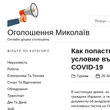
Оголошення
Перейти
Миколаїв
до
вмісту
Оголошення Миколаїв
Онлайн дошка оголошень
Как попаст
ФІЛЬТР ПО КАТЕГОРІЇ
условие въ
Нерухомість
COVID-19
Робота
Електроніка Та Техніка
Туризм
20 Л
Спорт Та Відпочинок
Обладнання
В настоящее время, из-
Транспорт
граждане Израиля, а т
документы об выздоров
Дім Та Дача
негативных тестов на C
Хобі