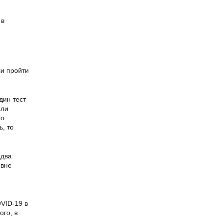
 в
ли пройти
дин тест
или
 о
, то
 два
 вне
VID-19 в
ого, в