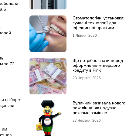
ереболели
а 6
Стоматологічні установки:
сучасні технології для
ь
ефективної практики
торой
1 Липня, 2026
ть
Що потрібно знати перед
м за 72
оформленням першого
кредиту в Finx
28 Червня, 2026
м
при выборе
Вуличний зазивала нового
ицензии
покоління: як надувна
реклама замінює
промоутерів і знижує
27 Червня, 2026
витрати
и им
есяцев