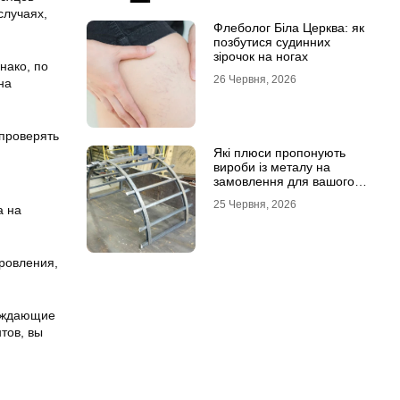
случаях,
Флеболог Біла Церква: як
позбутися судинних
зірочок на ногах
нако, по
26 Червня, 2026
на
 проверять
Які плюси пропонують
вироби із металу на
замовлення для вашого
проєкту
25 Червня, 2026
а на
оровления,
ерждающие
тов, вы