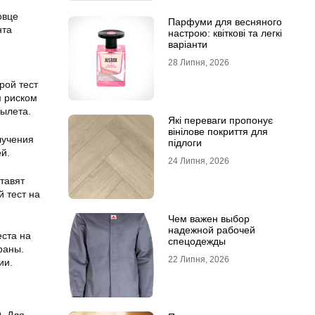
овце
Парфуми для весняного
нта
настрою: квіткові та легкі
варіанти
28 Липня, 2026
рой тест
м риском
вылета.
Які переваги пропонує
вінілове покриття для
лучения
підлоги
й.
24 Липня, 2026
тавят
 тест на
Чем важен выбор
надежной рабочей
еста на
спецодежды
раны.
22 Липня, 2026
ии.