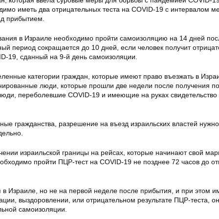
ан, которая ввела суровые меры для борьбы с пандемией COVID-19
одимо иметь два отрицательных теста на COVID-19 с интервалом м
ед прибытием.
вания в Израиле необходимо пройти самоизоляцию на 14 дней пос
ный период сокращается до 10 дней, если человек получит отрица
ID-19, сданный на 9-й день самоизоляции.
еленные категории граждан, которые имеют право въезжать в Изра
нированные люди, которые прошли две недели после получения п
 люди, переболевшие COVID-19 и имеющие на руках свидетельство
зные гражданства, разрешение на въезд израильских властей нужно
дельно.
ечении израильской границы на рейсах, которые начинают свой мар
обходимо пройти ПЦР-тест на COVID-19 не позднее 72 часов до от
 в Израиле, но не на первой неделе после прибытия, и при этом и
ации, выздоровлении, или отрицательном результате ПЦР-теста, он
льной самоизоляции.