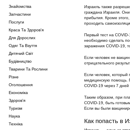
Знайомства
Израиль также разреши
граждана Израиля. Они
Запчастини
прибытия. Кроме этого,
Послуги
проходить самоизоляци
Краса Та Здоров'я
Первый тест на COVID-1
Для Дорослих
необходимо сделать по
Одяг Та Взуття
заражения COVID-19, то
Дитячий Світ
Если человек не вакцин
Будівництво
отрицательного результ
Тварини Та Рослини
Если человек, который
Різне
медицинскую помощь. П
Оголошення
COVID-19 через 7 дней
Економіка
Таким образом, при пл
Здоров'я
COVID-19, быть готовы
Туризм
Если вы были вакцинир
Наука
Как попасть в 
Техніка