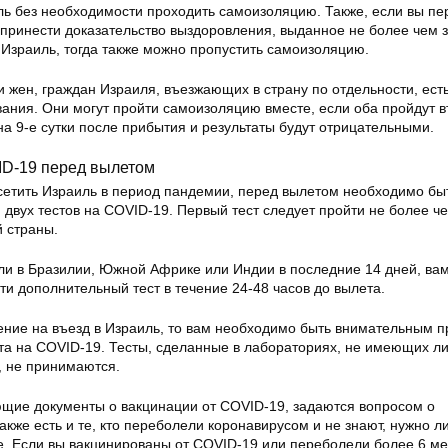
ль без необходимости проходить самоизоляцию. Также, если вы п
 принести доказательство выздоровления, выданное не более чем з
 Израиль, тогда также можно пропустить самоизоляцию.
и жен, граждан Израиля, въезжающих в страну по отдельности, ест
ания. Они могут пройти самоизоляцию вместе, если оба пройдут в
а 9-е сутки после прибытия и результаты будут отрицательными.
ID-19 перед вылетом
сетить Израиль в период пандемии, перед вылетом необходимо бы
двух тестов на COVID-19. Первый тест следует пройти не более че
й страны.
ыли в Бразилии, Южной Африке или Индии в последние 14 дней, ва
и дополнительный тест в течение 24-48 часов до вылета.
шение на въезд в Израиль, то вам необходимо быть внимательным 
та на COVID-19. Тесты, сделанные в лабораториях, не имеющих л
, не принимаются.
щие документы о вакцинации от COVID-19, задаются вопросом о
акже есть и те, кто переболели коронавирусом и не знают, нужно л
е. Если вы вакцинированы от COVID-19 или переболели более 6 м