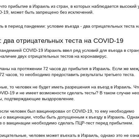
 что прибытие в Израиль из стран, в которых наблюдается высокий 
-19, может быть запрещено без исключений.
: два отрицательных теста на COVID-19
с пандемией COVID-19 Израиль ввел ряд условий для въезда в стран
наличие двух отрицательных тестов на коронавирус.
ланы на протяжении 72 часов до прибытия в Израиль. Если же меж
2 часов, то необходимо предоставить результаты третьего теста.
ые, то человек не будет иметь разрешения на въезд в Израиль. Чт
OVID-19 и не имеет возможности сделать тесты? В таком случае н
ты, подтверждающие выздоровление.
 если человек был вакцинирован от COVID-19, то ему необходимо
ы о вакцинации, чтобы быть допущенным к въезду в Израиль. Одна
в о вакцинации необходимо сделать ПЦР-тест перед прибытием.
трицательные, человек может въехать в Израиль, однако это не озна