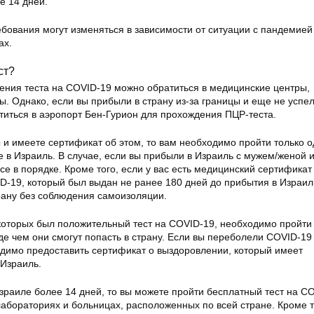
е 14 дней.
ебования могут изменяться в зависимости от ситуации с пандемией
ах.
ст?
ения теста на COVID-19 можно обратиться в медицинские центры,
. Однако, если вы прибыли в страну из-за границы и еще не успе
атиться в аэропорт Бен-Гурион для прохождения ПЦР-теста.
и имеете сертификат об этом, то вам необходимо пройти только о
 в Израиль. В случае, если вы прибыли в Израиль с мужем/женой 
все в порядке. Кроме того, если у вас есть медицинский сертификат
D-19, который был выдан не ранее 180 дней до прибытия в Израиль
трану без соблюдения самоизоляции.
которых был положительный тест на COVID-19, необходимо пройти
де чем они смогут попасть в страну. Если вы переболели COVID-19
одимо предоставить сертификат о выздоровлении, который имеет
 Израиль.
зраиле более 14 дней, то вы можете пройти бесплатный тест на CO
абораториях и больницах, расположенных по всей стране. Кроме т