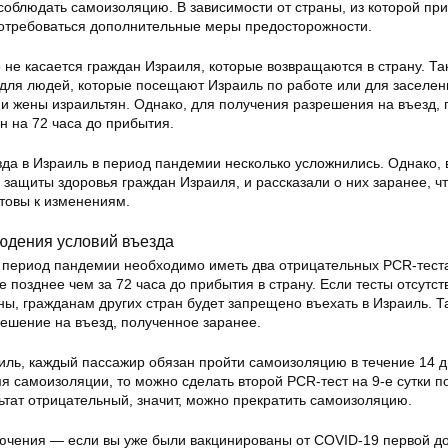
соблюдать самоизоляцию. В зависимости от страны, из которой пр
потребоваться дополнительные меры предосторожности.
о не касается граждан Израиля, которые возвращаются в страну. Та
для людей, которые посещают Израиль по работе или для заселен
 и жены израильтян. Однако, для получения разрешения на въезд,
н на 72 часа до прибытия.
зда в Израиль в период пандемии несколько усложнились. Однако, 
защиты здоровья граждан Израиля, и рассказали о них заранее, ч
отовы к изменениям.
юдения условий въезда
в период пандемии необходимо иметь два отрицательных PCR-тест
 позднее чем за 72 часа до прибытия в страну. Если тесты отсутст
ы, гражданам других стран будет запрещено въехать в Израиль. Т
ешение на въезд, полученное заранее.
иль, каждый пассажир обязан пройти самоизоляцию в течение 14 д
я самоизоляции, то можно сделать второй PCR-тест на 9-е сутки п
ьтат отрицательный, значит, можно прекратить самоизоляцию.
лючения — если вы уже были вакцинированы от COVID-19 первой до