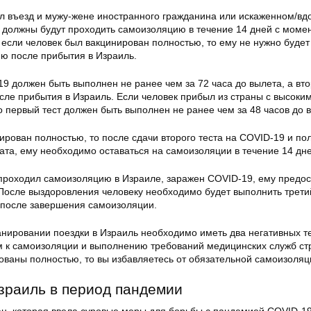
л въезд и мужу-жене иностранного гражданина или искаженном/вд
 должны будут проходить самоизоляцию в течение 14 дней с моме
 если человек был вакцинирован полностью, то ему не нужно будет
ю после прибытия в Израиль.
9 должен быть выполнен не ранее чем за 72 часа до вылета, а вто
сле прибытия в Израиль. Если человек прибыл из страны с высоки
 первый тест должен быть выполнен не ранее чем за 48 часов до 
ирован полностью, то после сдачи второго теста на COVID-19 и по
ата, ему необходимо оставаться на самоизоляции в течение 14 дне
 проходил самоизоляцию в Израиле, заражен COVID-19, ему предос
осле выздоровления человеку необходимо будет выполнить третий
 после завершения самоизоляции.
анировании поездки в Израиль необходимо иметь два негативных т
м к самоизоляции и выполнению требований медицинских служб ст
ованы полностью, то вы избавляетесь от обязательной самоизоляц
Израиль в период пандемии