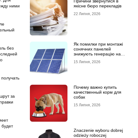
. Для
Причини звернутися в
ежду ними
якісне бюро перекладів
22 Липня, 2026
ле
тельный
Як помилки при монтажі
иль без
сонячних панелей
оследней
знижують генерацію на
40%?
 о
15 Липня, 2026
 получать
Почему важно купить
качественный корм для
шрут за
собак
правки
15 Липня, 2026
меет
 будет
Znaczenie wyboru dobrej
odzieży roboczej