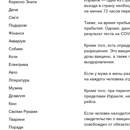
Израиль — одна из стр
Корисно Знати
въезда в страну необх
Дача
не менее 72 часов пер
Сім'я
Также, на время пребы
Подорожі
прибытия. Однако, дан
Фінанси
результат теста на COV
Акваріум
Кроме того, есть опред
Собаки
разрешения. Это вакци
дозы вакцины, а также
Коти
выздоровлении.
Електрика
Авто
Если у мужа и жены ра
на каждого человека от
Література
Музика
Кроме того, при перес
Дозвілля
пределами Израиля, не
рейса.
Кіно
Своїми Руками
Если человек находится
свидетельство о вакцин
Тварини
освобожден от обязате
Поради