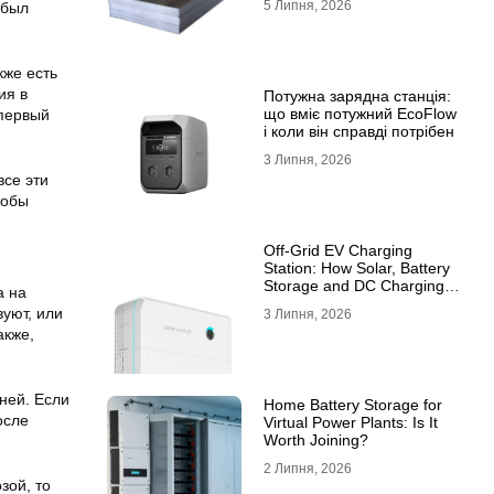
5 Липня, 2026
ибыл
10ХСНД
кже есть
ия в
Потужна зарядна станція:
що вміє потужний EcoFlow
 первый
і коли він справді потрібен
3 Липня, 2026
все эти
тобы
Off-Grid EV Charging
Station: How Solar, Battery
Storage and DC Charging
а на
Work Together
вуют, или
3 Липня, 2026
акже,
ней. Если
Home Battery Storage for
осле
Virtual Power Plants: Is It
Worth Joining?
2 Липня, 2026
зой, то