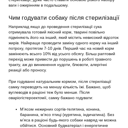
ваги і ожирінням в подальшому.
Чим годувати собаку після стерилізації
Наприклад якщо до проведення стерилізації сука
отримувала готовий якісний корм, тварині повільно
підміняють його на інший, який містить невисокий відсоток
жирів. Найкраще проводити заміну одного корму на інший
потроху, протягом 7-10 днів. Перший час на новий корм
замінюють всього 10% від усього обсягу. Більш раптовий
перехід може привести до порушень в роботі травного
тракту, аж до виникнення нудоти, блювоти, алергічні
реакції або проносу.
При годуванні натуральним кормом, після стерилізації
самку переводять на меншу кількість їжі. Бажано, щоб
вуглеводів в раціоні теж було менше. Після
оваріогістероектомії, самку бажано годувати:
М’ясом нежирних сортів-телятина, конина,
баранина, м’ясо птиці (курятина, індичатина). Без
м’яса в раціоні будь-якого собаки навряд чи можна
обійтися. Основний будматеріал і енергетичне