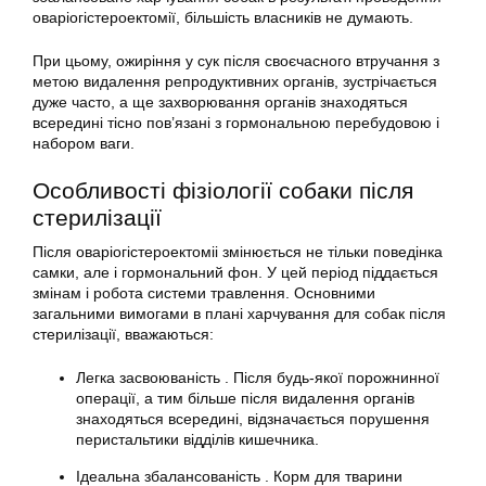
оваріогістероектомії, більшість власників не думають.
При цьому, ожиріння у сук після своєчасного втручання з
метою видалення репродуктивних органів, зустрічається
дуже часто, а ще захворювання органів знаходяться
всередині тісно пов’язані з гормональною перебудовою і
набором ваги.
Особливості фізіології собаки після
стерилізації
Після оваріогістероектоміі змінюється не тільки поведінка
самки, але і гормональний фон. У цей період піддається
змінам і робота системи травлення. Основними
загальними вимогами в плані харчування для собак після
стерилізації, вважаються:
Легка засвоюваність . Після будь-якої порожнинної
операції, а тим більше після видалення органів
знаходяться всередині, відзначається порушення
перистальтики відділів кишечника.
Ідеальна збалансованість . Корм для тварини