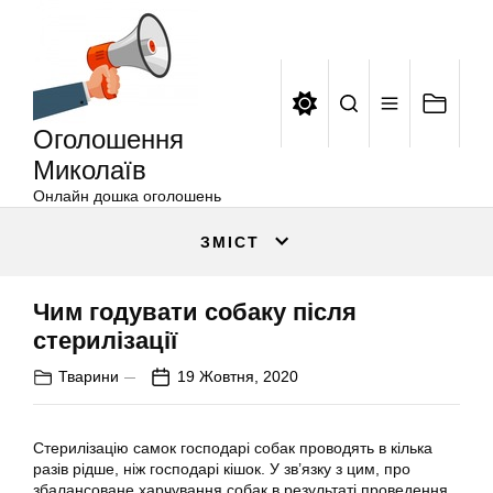
Оголошення
Перейти
Миколаїв
до
вмісту
Оголошення
Миколаїв
Онлайн дошка оголошень
ЗМІСТ
Чим годувати собаку після
стерилізації
Тварини
19 Жовтня, 2020
Стерилізацію самок господарі собак проводять в кілька
разів рідше, ніж господарі кішок. У зв’язку з цим, про
збалансоване харчування собак в результаті проведення