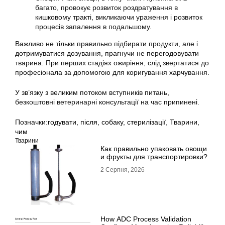
багато, провокує розвиток роздратування в
кишковому тракті, викликаючи ураження і розвиток
процесів запалення в подальшому.
Важливо не тільки правильно підбирати продукти, але і
дотримуватися дозування, прагнучи не перегодовувати
тварина. При перших стадіях ожиріння, слід звертатися до
професіонала за допомогою для коригування харчування.
У зв’язку з великим потоком вступників питань,
безкоштовні ветеринарні консультації на час припинені.
Позначки:
годувати
,
після
,
собаку
,
стерилізації
,
Тварини
,
чим
Тварини
Как правильно упаковать овощи
и фрукты для транспортировки?
2 Серпня, 2026
How ADC Process Validation