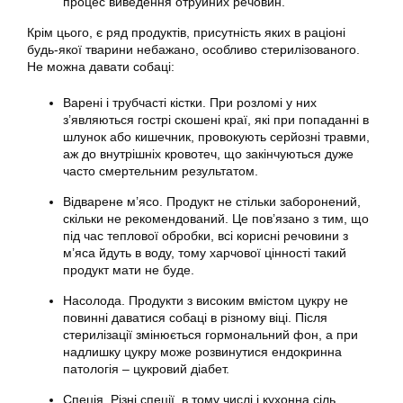
процес виведення отруйних речовин.
Крім цього, є ряд продуктів, присутність яких в раціоні
будь-якої тварини небажано, особливо стерилізованого.
Не можна давати собаці:
Варені і трубчасті кістки. При розломі у них
з’являються гострі скошені краї, які при попаданні в
шлунок або кишечник, провокують серйозні травми,
аж до внутрішніх кровотеч, що закінчуються дуже
часто смертельним результатом.
Відварене м’ясо. Продукт не стільки заборонений,
скільки не рекомендований. Це пов’язано з тим, що
під час теплової обробки, всі корисні речовини з
м’яса йдуть в воду, тому харчової цінності такий
продукт мати не буде.
Насолода. Продукти з високим вмістом цукру не
повинні даватися собаці в різному віці. Після
стерилізації змінюється гормональний фон, а при
надлишку цукру може розвинутися ендокринна
патологія – цукровий діабет.
Спеція. Різні спеції, в тому числі і кухонна сіль