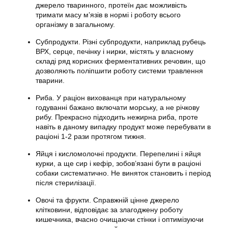
джерело тваринного, протеїн дає можливість
тримати масу м’язів в нормі і роботу всього
організму в загальному.
Субпродукти. Різні субпродукти, наприклад рубець
ВРХ, серце, печінку і нирки, містять у власному
складі ряд корисних ферментативних речовин, що
дозволяють поліпшити роботу системи травлення
тварини.
Риба. У раціон вихованця при натуральному
годуванні бажано включати морську, а не річкову
рибу. Прекрасно підходить нежирна риба, проте
навіть в даному випадку продукт може перебувати в
раціоні 1-2 рази протягом тижня.
Яйця і кисломолочні продукти. Перепелині і яйця
курки, а ще сир і кефір, зобов’язані бути в раціоні
собаки систематично. Не виняток становить і період
після стерилізації.
Овочі та фрукти. Справжній цінне джерело
клітковини, відповідає за злагоджену роботу
кишечника, вчасно очищаючи стінки і оптимізуючи