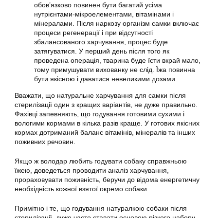
обов’язково повинен бути багатий усіма
нутрієнтами-мікроелементами, вітамінами і
мінералами. Після наркозу організм самки включає
процеси регенерації і при відсутності
збалансованого харчування, процес буде
затягуватися. У перший день після того як
проведена операція, тварина буде їсти вкрай мало,
тому примушувати вихованку не слід. Їжа повинна
бути якісною і даватися невеликими дозами.
Вважати, що натуральне харчування для самки після
стерилізації один з кращих варіантів, не дуже правильно.
Фахівці запевняють, що годування готовими сухими і
вологими кормами в кілька разів краще. У готових якісних
кормах дотриманий баланс вітамінів, мінералів та інших
поживних речовин.
Якщо ж володар любить годувати собаку справжньою
їжею, доведеться проводити аналіз харчування,
прораховувати поживність, беручи до відома енергетичну
необхідність кожної взятої окремо собаки.
Примітно і те, що годування натуралкою собаки після
стерилізації, дуже часто ставати основою різкого набору