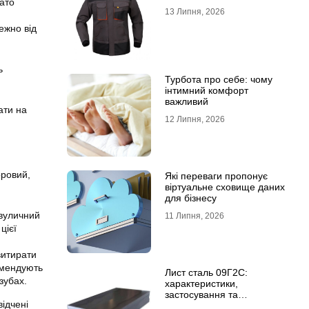
гато
13 Липня, 2026
ежно від
ь
Турбота про себе: чому
інтимний комфорт
важливий
ати на
12 Липня, 2026
оровий,
Які переваги пропонує
віртуальне сховище даних
для бізнесу
 вуличний
11 Липня, 2026
цієї
витирати
омендують
Лист сталь 09Г2С:
зубах.
характеристики,
застосування та
відчені
відмінність від сталі