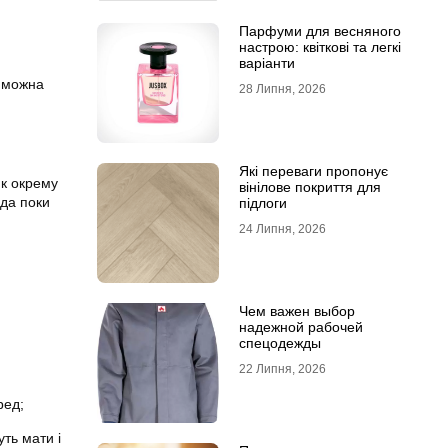
Парфуми для весняного
настрою: квіткові та легкі
варіанти
х можна
28 Липня, 2026
Які переваги пропонує
як окрему
вінілове покриття для
ода поки
підлоги
24 Липня, 2026
Чем важен выбор
надежной рабочей
спецодежды
22 Липня, 2026
ред;
ть мати і