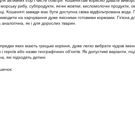
 для активних ігор і чисте повітря. Кошенятам корисно давати вимор
морську рибу, субпродукти, яєчні жовтки, кисломолочні продукти, ов
і. Кошеняті завжди має бути доступна свіжа відфільтрована вода. 
реводити на харчування дуже якісними готовими кормами. Гігієна д
аналогічна, як і для дорослих тварин.
предки яких мають грецьке коріння, дуже легко вибрати чудові імен
і героїв або назви географічних об’єктів. Як допустимі варіанти, по
а, які підходять дитині.
ішечок: