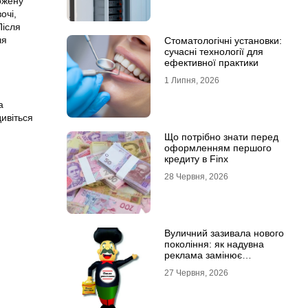
ожену
очі,
Після
ля
Стоматологічні установки:
сучасні технології для
ефективної практики
1 Липня, 2026
а
дивіться
Що потрібно знати перед
оформленням першого
кредиту в Finx
28 Червня, 2026
Вуличний зазивала нового
покоління: як надувна
реклама замінює
промоутерів і знижує
27 Червня, 2026
витрати