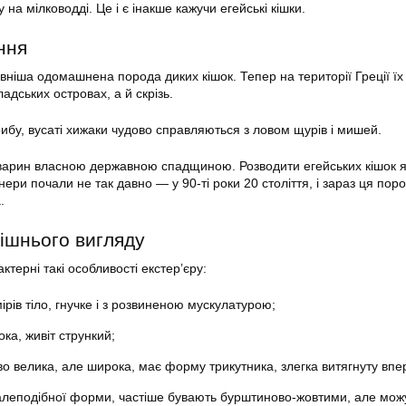
 на мілководді. Це і є інакше кажучи егейські кішки.
ння
вніша одомашнена порода диких кішок. Тепер на території Греції ї
кладських островах, а й скрізь.
рибу, вусаті хижаки чудово справляються з ловом щурів і мишей.
тварин власною державною спадщиною. Розводити егейських кішок 
нери почали не так давно — у 90-ті роки 20 століття, і зараз ця пор
.
ішнього вигляду
ктерні такі особливості екстер’єру:
рів тіло, гнучке і з розвиненою мускулатурою;
ока, живіт стрункий;
о велика, але широка, має форму трикутника, злегка витягнуту впе
далеподібної форми, частіше бувають бурштиново-жовтими, але можу