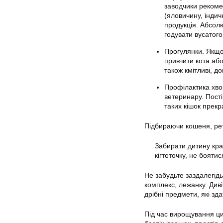
заводчики рекомен
(яловичину, індич
продукція. Абсол
годувати вусатог
Прогулянки. Якщо
привчити кота або
також кмітливі, д
Профілактика хво
ветеринару. Пості
таких кішок прекр
Підбираючи кошеня, рет
Забирати дитину кращ
кігтеточку, не бояти
Не забудьте заздалегідь
комплекс, лежанку. Диві
дрібні предмети, які зда
Під час вирощування ци