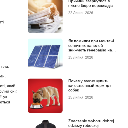
Причини звернутися в
якісне бюро перекладів
22 Липня, 2026
ті
Як помилки при монтажі
сонячних панелей
знижують генерацію на
40%?
15 Липня, 2026
тіла;
ми.
Почему важно купить
качественный корм для
ті, який
собак
ілий сніг.
2-ух
15 Липня, 2026
аються
Znaczenie wyboru dobrej
odzieży roboczej