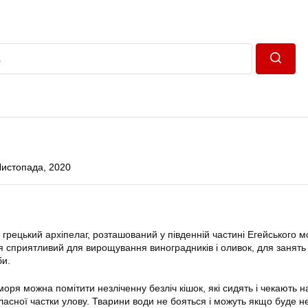
Пошук
Листопада, 2020
 грецький архіпелаг, розташований у південній частині Егейського м
 сприятливий для вирощування виноградників і оливок, для занять
би.
моря можна помітити незліченну безліч кішок, які сидять і чекають н
ласної частки улову. Тварини води не бояться і можуть якщо буде н