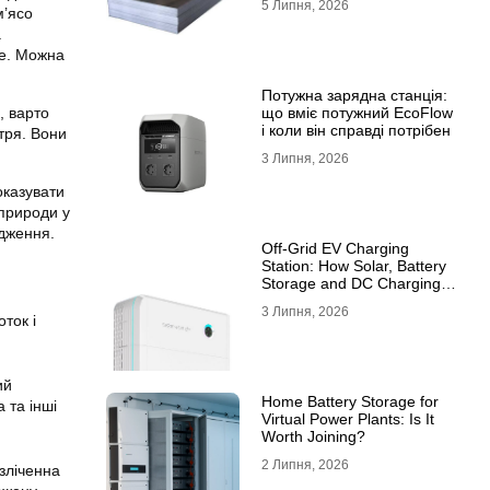
5 Липня, 2026
10ХСНД
м’ясо
а
не. Можна
Потужна зарядна станція:
, варто
що вміє потужний EcoFlow
і коли він справді потрібен
тря. Вони
3 Липня, 2026
оказувати
 природи у
одження.
Off-Grid EV Charging
Station: How Solar, Battery
Storage and DC Charging
Work Together
3 Липня, 2026
ток і
ий
Home Battery Storage for
 та інші
Virtual Power Plants: Is It
Worth Joining?
2 Липня, 2026
зліченна