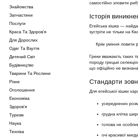
самостійно зловити рибу
Знайомства
Запчастини
Історія виникне
Послуги
Егейська кішка — найда
Краса Та Здоров'я
зустріти не тільки на Кі
Для Дорослих
Крім уміння ловити 
Одяг Та Взуття
Греки вважають таких 
Дитячий Світ
породу грецькі селекціо
Будівництво
що офіційно не визнана
Тварини Та Рослини
Стандарти зовн
Різне
Оголошення
Для егейської кішки хара
Економіка
усереднених розмі
Здоров'я
грудна клітка шир
Туризм
Наука
голова не особлив
Техніка
очі красивої миг