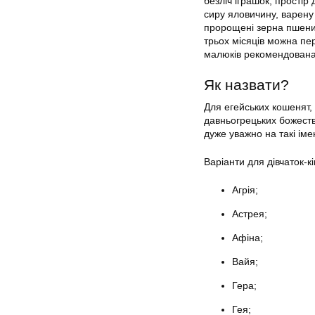
безліч іграшок, простір
сиру яловичину, варену 
пророщені зерна пшениц
трьох місяців можна пе
малюків рекомендована 
Як назвати?
Для егейських кошенят, 
давньогрецьких божеств 
дуже уважно на такі імен
Варіанти для дівчаток-к
Агрія;
Астрея;
Афіна;
Вайя;
Гера;
Гея;