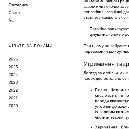
За межами рідної Греці
Езотерика
заводчиків і охочих зав
привабливі, зовнішні да
Свята
статі, зовнішнього вигля
Їжа
Потрібно враховувати
цінуватися значно д
При цьому не забудьте в
ФІЛЬТР ЗА РОКАМИ
перевезення майбутньо
2026
Утримання тва
2025
Догляд за егейськими к
2024
необхідно ретельно озн
2023
Гігієна. Щотижня 
2022
спосіб життя, її 
2021
породи вважаєтьс
2020
улюбленцю жодног
їх вологим ватни
чистити тварині 
Харчування . Егей