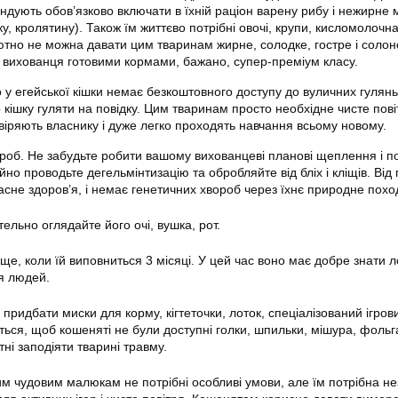
дують обов’язково включати в їхній раціон варену рибу і нежирне 
ку, кролятину). Також їм життєво потрібні овочі, крупи, кисломолочн
ютно не можна давати цим тваринам жирне, солодке, гостре і соло
о вихованця готовими кормами, бажано, супер-преміум класу.
 у егейської кішки немає безкоштовного доступу до вуличних гулянь
 кішку гуляти на повідку. Цим тваринам просто необхідне чисте пові
овіряють власнику і дуже легко проходять навчання всьому новому.
роб. Не забудьте робити вашому вихованцеві планові щеплення і п
йно проводьте дегельмінтизацію та обробляйте від бліх і кліщів. Від
асне здоров’я, і немає генетичних хвороб через їхнє природне пох
ельно оглядайте його очі, вушка, рот.
е, коли їй виповниться 3 місяці. У цей час воно має добре знати ло
ся людей.
 придбати миски для корму, кігтеточки, лоток, спеціалізований ігров
ться, щоб кошеняті не були доступні голки, шпильки, мішура, фольга
тні заподіяти тварині травму.
м чудовим малюкам не потрібні особливі умови, але їм потрібна не