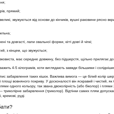
ня;
ірів, прямий;
великі, звужуються від основи до кінчиків, вушні раковини рясно вкри
сильна;
ні та довгасті, лапи овальної форми, кігті довгі й чіпкі;
гий, з кінцем, що звужується;
вковиста, має середню довжину, без підшерстя, щільно прилягає до 
ажить 4-5 кілограмів, коти виглядають завжди більшими і солідніши
опис забарвлення таких кішок. Важлива вимога — це білий колір шерс
ї площі вовняного покриву. У досконалості він яскравий і чистий, як б
ями одного кольору, так звана двоколірність (або біколор) і плями 
 — триколірне забарвлення (триколор). Відтінки самих плям допуск
і, кремові, руді.
бати?