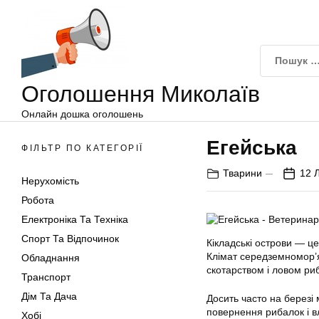
Оголошення
Перейти
Миколаїв
до
вмісту
Оголошення Миколаїв
Онлайн дошка оголошень
Егейська
ФІЛЬТР ПО КАТЕГОРІЇ
Тварини
12 
Нерухомість
Робота
Електроніка Та Техніка
Спорт Та Відпочинок
Кікладські острови — це
Клімат середземномор’я
Обладнання
скотарством і ловом ри
Транспорт
Дім Та Дача
Досить часто на березі 
повернення рибалок і в
Хобі