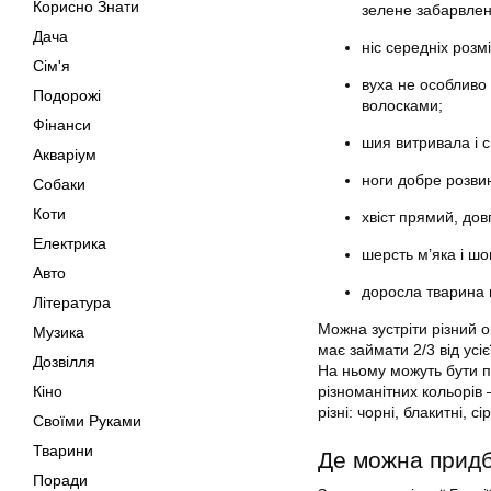
Корисно Знати
зелене забарвлен
Дача
ніс середніх розм
Сім'я
вуха не особливо 
Подорожі
волосками;
Фінанси
шия витривала і 
Акваріум
ноги добре розвине
Собаки
Коти
хвіст прямий, дов
Електрика
шерсть м’яка і шо
Авто
доросла тварина в
Література
Можна зустріти різний 
Музика
має займати 2/3 від усіє
Дозвілля
На ньому можуть бути пл
Кіно
різноманітних кольорів
різні: чорні, блакитні, сір
Своїми Руками
Тварини
Де можна прид
Поради