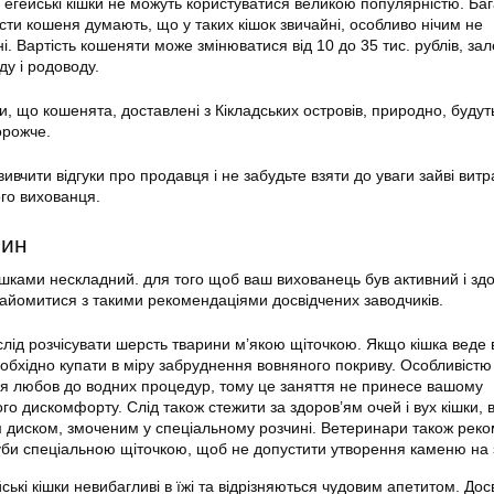
ї егейські кішки не можуть користуватися великою популярністю. Ба
ести кошеня думають, що у таких кішок звичайні, особливо нічим не
ні. Вартість кошеняти може змінюватися від 10 до 35 тис. рублів, зал
ду і родоводу.
, що кошенята, доставлені з Кікладських островів, природно, будут
орожче.
ивчити відгуки про продавця і не забудьте взяти до уваги зайві витр
го вихованця.
рин
ішками нескладний. для того щоб ваш вихованець був активний і зд
айомитися з такими рекомендаціями досвідчених заводчиків.
слід розчісувати шерсть тварини м’якою щіточкою. Якщо кішка веде
необхідно купати в міру забруднення вовняного покриву. Особливістю 
я любов до водних процедур, тому це заняття не принесе вашому
о дискомфорту. Слід також стежити за здоров’ям очей і вух кішки, 
м диском, змоченим у спеціальному розчині. Ветеринари також рек
зуби спеціальною щіточкою, щоб не допустити утворення каменю на 
ські кішки невибагливі в їжі та відрізняються чудовим апетитом. Дос