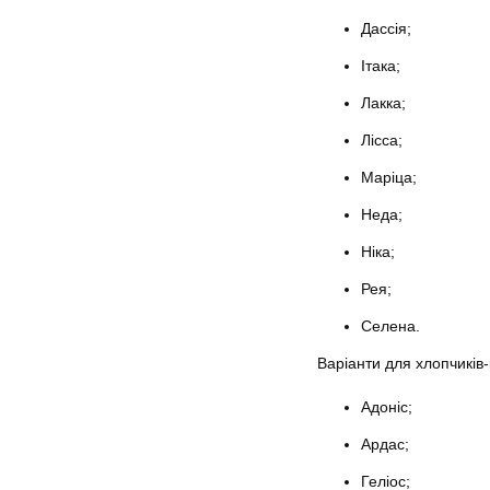
Дассія;
Ітака;
Лакка;
Лісса;
Маріца;
Неда;
Ніка;
Рея;
Селена.
Варіанти для хлопчиків-
Адоніс;
Ардас;
Геліос;