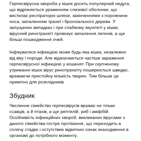
Герпесвірусна хвороба у кішок досить популярний недуга,
що відрізняється ураженням слизової оболонки, що
вистилає респіраторні шляхи, закінченнями з порожнини
носа, запаленням трахеї і бронхіального дерева. У
запущених випадках і при слабкому імунітеті у кішки,
вірусний ринотрахеїт провокує запалення легенів, а ще
більші пошкодження очей.
Інфікуватися інфекцією може будь-яка кішка, незалежно
від віку і породи. Але відзначаються частіше зараження
герпесвірусної інфекцією у кошенят. При скупченому
утриманні кішок вірус ринотрахеїту поширюється швидко,
вражаючи пристойну кількість тварин. Тим більше це
примітно для розплідників.
Збудник
Численне сімейство герпесвірусів вражає не тільки
ссавців, а й птахів, а ще рептилій, риб і амфібій.
Особливість інфекційних хвороб, викликаних вірусами з
даного сімейства-гостре протікання, що переходить в
сплячу стадію і остутствие відмітних ознак знаходження в
організмі до потрібного моменту.