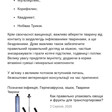
Мультифлекс;
Корифелин;
Квадрикет;
Нобівак Трикэк.
Крім своєчасної вакцинації, важливо вберегти тварину від
контакту із заздалегідь інфікованими тваринами, а ще
бездомними. Дуже важливо також забезпечити
правильний правильний догляд за кішкою, частіше
знезаражувати і прати котячі підстилки, годівниці і поїлки.
Велику увагу приділяти імунітету, додаючи в корми
вітамінні суміші і мінеральні компоненти.
У зв’язку з великим потоком вступників питань,
безкоштовні ветеринарні консультації на час припинені.
Позначки:
інфекція
,
Герпесвірусна
,
кішок
,
Тварини
Тварини
Как правильно упаковать овощи
и фрукты для транспортировки?
2 Серпня, 2026