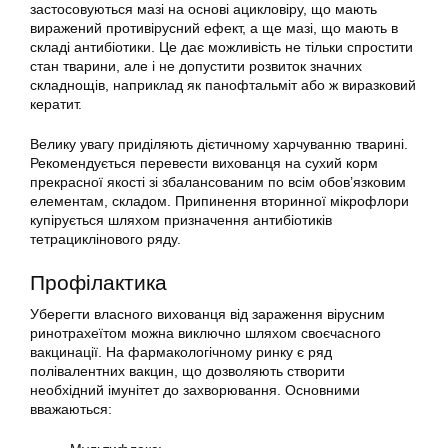
застосовуються мазі на основі ацикловіру, що мають
виражений противірусний ефект, а ще мазі, що мають в
складі антибіотики. Це дає можливість не тільки спростити
стан тварини, але і не допустити розвиток значних
складнощів, наприклад як панофтальміт або ж виразковий
кератит.
Велику увагу приділяють дієтичному харчуванню тварині.
Рекомендується перевести вихованця на сухий корм
прекрасної якості зі збалансованим по всім обов’язковим
елементам, складом. Припинення вторинної мікрофлори
купірується шляхом призначення антибіотиків
тетрациклінового ряду.
Профілактика
Уберегти власного вихованця від зараження вірусним
ринотрахеїтом можна виключно шляхом своєчасного
вакцинації. На фармакологічному ринку є ряд
полівалентних вакцин, що дозволяють створити
необхідний імунітет до захворювання. Основними
вважаються: