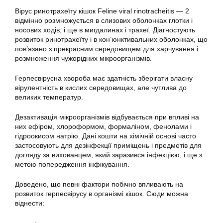
Вірус ринотрахеїту кішок Feline viral rinotracheitis — 2
відмінно розмножується в слизових оболонках глотки і
носових ходів, і ще в мигдалинах і трахеї. Діагностують
розвиток ринотрахеїту і в кон’юнктивальних оболонках, що
пов’язано з прекрасним середовищем для харчування і
розмноження чужорідних мікроорганізмів.
Герпесвірусна хвороба має здатність зберігати власну
вірулентність в кислих середовищах, але чутлива до
великих температур.
Дезактивація мікроорганізмів відбувається при впливі на
них ефіром, хлороформом, формаліном, фенолами і
гідроокисом натрію. Дані кошти на хімічній основі часто
застосовують для дезінфекції приміщень і предметів для
догляду за вихованцем, який заразився інфекцією, і ще з
метою попередження інфікування.
Доведено, що певні фактори побічно впливають на
розвиток герпесвірусу в організмі кішок. Сюди можна
віднести: