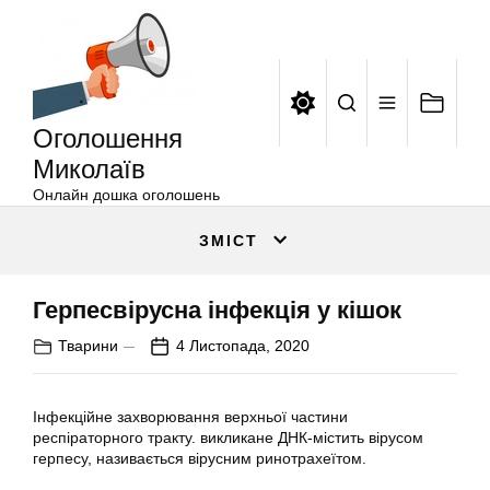
Оголошення
Перейти
Миколаїв
до
вмісту
Оголошення
Миколаїв
Онлайн дошка оголошень
ЗМІСТ
Герпесвірусна інфекція у кішок
Тварини
4 Листопада, 2020
Інфекційне захворювання верхньої частини
респіраторного тракту. викликане ДНК-містить вірусом
герпесу, називається вірусним ринотрахеїтом.