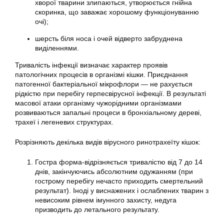
хворої тварини злипаються, утворюється гнійна
скоринка, що заважає хорошому функціонуванню
очі);
шерсть біля носа і очей відверто забруднена
виділеннями.
Тривалість інфекції визначає характер проявів
патологічних процесів в організмі кішки. Приєднання
патогенної бактеріальної мікрофлори — не рахується
рідкістю при перебігу герпесвірусної інфекції. В результаті
масової атаки організму чужорідними організмами
розвиваються запальні процеси в бронхіальному дереві,
трахеї і легеневих структурах.
Розрізняють декілька видів вірусного ринотрахеїту кішок:
Гостра форма-відрізняється тривалістю від 7 до 14
днів, закінчуючись абсолютним одужанням (при
гострому перебігу нечасто приходить смертельний
результат). Іноді у виснажених і ослаблених тварин з
невисоким рівнем імунного захисту, недуга
призводить до летального результату.