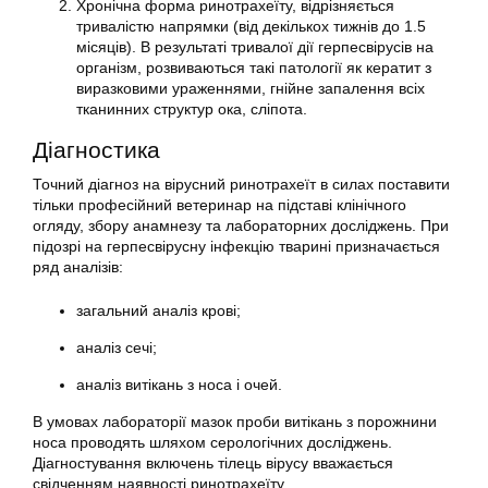
Хронічна форма ринотрахеїту, відрізняється
тривалістю напрямки (від декількох тижнів до 1.5
місяців). В результаті тривалої дії герпесвірусів на
організм, розвиваються такі патології як кератит з
виразковими ураженнями, гнійне запалення всіх
тканинних структур ока, сліпота.
Діагностика
Точний діагноз на вірусний ринотрахеїт в силах поставити
тільки професійний ветеринар на підставі клінічного
огляду, збору анамнезу та лабораторних досліджень. При
підозрі на герпесвірусну інфекцію тварині призначається
ряд аналізів:
загальний аналіз крові;
аналіз сечі;
аналіз витікань з носа і очей.
В умовах лабораторії мазок проби витікань з порожнини
носа проводять шляхом серологічних досліджень.
Діагностування включень тілець вірусу вважається
свідченням наявності ринотрахеїту.