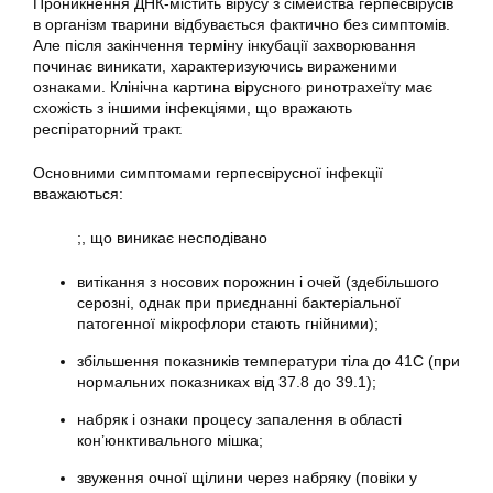
Проникнення ДНК-містить вірусу з сімейства герпесвірусів
в організм тварини відбувається фактично без симптомів.
Але після закінчення терміну інкубації захворювання
починає виникати, характеризуючись вираженими
ознаками. Клінічна картина вірусного ринотрахеїту має
схожість з іншими інфекціями, що вражають
респіраторний тракт.
Основними симптомами герпесвірусної інфекції
вважаються:
;, що виникає несподівано
витікання з носових порожнин і очей (здебільшого
серозні, однак при приєднанні бактеріальної
патогенної мікрофлори стають гнійними);
збільшення показників температури тіла до 41С (при
нормальних показниках від 37.8 до 39.1);
набряк і ознаки процесу запалення в області
кон’юнктивального мішка;
звуження очної щілини через набряку (повіки у