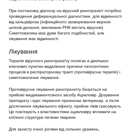
При постановці діагнозу на вірусний ринотрахеїт потрібно
проведення диференціальної діагностики, для відмінності
від кальцівіроза (інфекційного захворювання верхніх
шляхів дихання, викликане РНК-містить вірусом).
Симптоматика має дуже багато подібностей, але
лікування має відмінності.
Лікування
Терапія вірусного ринотрахеїту полягає в декількох
ключових пунктах-видалення причини патологічних
процесів в респіраторному тракті (противірусна терапія) і
симптоматичне лікування.
Противірусне лікування ринотрахеїту базується на
прийомі медикаментозного засобу Ацикловір. Дозування
препарату і курс лікування призначає ветеринар, а після
досягнення лікувального ефекту, прийом ліків скасовують.
Це пов’язують з властивостями ацикловіру впливати на
клітинні структури печінки тварини.
Для захисту очної рогівки від сильних уражень,