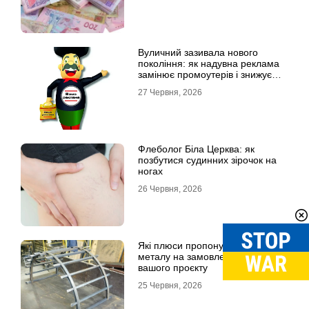
Вуличний зазивала нового
покоління: як надувна реклама
замінює промоутерів і знижує
витрати
27 Червня, 2026
Флеболог Біла Церква: як
позбутися судинних зірочок на
ногах
26 Червня, 2026
Які плюси пропонують вироби із
металу на замовлення для
вашого проєкту
25 Червня, 2026