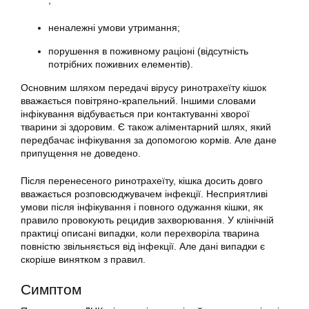
;
неналежні умови утримання;
порушення в поживному раціоні (відсутність
потрібних поживних елементів).
Основним шляхом передачі вірусу ринотрахеїту кішок
вважається повітряно-крапельний. Іншими словами
інфікування відбувається при контактуванні хворої
тварини зі здоровим. Є також аліментарний шлях, який
передбачає інфікування за допомогою кормів. Але дане
припущення не доведено.
Після перенесеного ринотрахеїту, кішка досить довго
вважається розповсюджувачем інфекції. Несприятливі
умови після інфікування і повного одужання кішки, як
правило провокують рецидив захворювання. У клінічній
практиці описані випадки, коли перехворіла тварина
повністю звільняється від інфекції. Але дані випадки є
скоріше винятком з правил.
Симптом