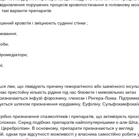
відновлення порушених процесів кровопостачання в головному моз
такі варіанти препаратів:
ений кровотік і зміцнюють судинні стінки ;
лювання;
соби;
йромедіатори;
і;
ся ліки, що ліквідують причину геморагічного або ішемічного інсульт
ає пристойну кількість рідини під час блювоти і мимовільних актах
изначаються інфузії фізрозчину, глюкози і Рінгера-Локка. Підтримк
ується шляхом призначення кордіаміну, Еуфіліну, Сульфокамфокаїн
отрібно призначення спазмолітиків і препаратів, що активізують про
волокнах. Серед подібних препаратів найпопулярнішими є-але-Шпа,
 Церебролізин. В основному, препарати призначаються у вигляді
ій, однак при відсутності можливості у власника самостійно робити 