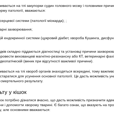
вивається на тлі закупорки судин головного мозку і головними прич
рму патології, вважаються:
ерцевої системи (патології міокарда); ;
тарні захворювання;
й ендокринної системи (цукровий діабет, хвороба Кушинга, дисфун
адків складно піддаються діагностиці та установці причини захворю
провести вихованцеві магнітно-резонансну або КТ, ветеринарні фахі
ідеопатіческій (виник при відсутності важливої причини).
ивається на тлі хвороб органів знаходяться всередині, тому важлив
остаратися для усунення основної патології. Це дасть можливість ун
 смертельного результату.
ту у кішок
шок потрібно дізнатися вчасно, що дасть можливість призначити аде
іни і допомогти хворому тварині. Є багато ознак, що вказують на пр
у, але основними вважаються: