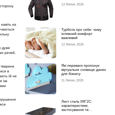
13 Липня, 2026
 сторону.
 навіть на
ючаються
Турбота про себе: чому
інтимний комфорт
сильну
важливий
12 Липня, 2026
я дуже
их речей,
Які переваги пропонує
 тварини.
віртуальне сховище даних
ися в
для бізнесу
ають їй не
11 Липня, 2026
я їжі
зами
порушення
Лист сталь 09Г2С:
цеси
характеристики,
застосування та
відмінність від сталі