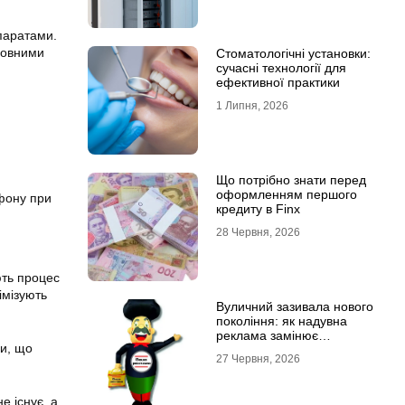
епаратами.
сновними
Стоматологічні установки:
сучасні технології для
ефективної практики
1 Липня, 2026
Що потрібно знати перед
оформленням першого
фону при
кредиту в Finx
28 Червня, 2026
ють процес
імізують
Вуличний зазивала нового
покоління: як надувна
реклама замінює
ни, що
промоутерів і знижує
27 Червня, 2026
витрати
е існує, а