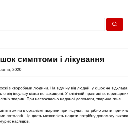
Пошук
кішок симптоми і лікування
овтня, 2020
схожі з хворобами людини. На відміну від людей, у кішок не відклад
ле від інсульту кішки не захищені. У клінічній практиці ветеринарних
у літніх тварин. При несвоєчасно наданої допомоги, тварина гине.
тити зміни в організмі тварини при інсульті, потрібно знати причини 
ми патології. Це дасть можливість надати потрібну допомогу вихова
урих наслідків.