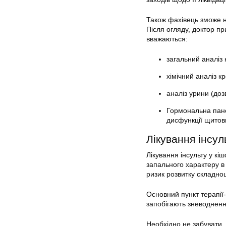
Також фахівець зможе н
Після огляду, доктор п
вважаються:
загальний аналіз 
хімічний аналіз кр
аналіз урини (доз
Гормональна пане
дисфункції щитов
Лікування інсул
Лікування інсульту у кі
запального характеру в 
ризик розвитку складнощ
Основний пункт терапії
запобігають зневодненн
Необхідно не забувати, 