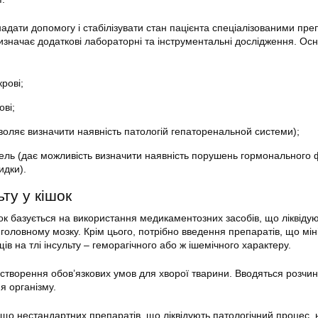
адати допомогу і стабілізувати стан пацієнта спеціалізованими пр
ризначає додаткові лабораторні та інструментальні дослідження. О
крові;
ові;
воляє визначити наявність патологій гепаторенальной системи);
ль (дає можливість визначити наявність порушень гормонального 
идки).
ьту у кішок
шок базується на використання медикаментозних засобів, що ліквіду
головному мозку. Крім цього, потрібно введення препаратів, що мін
ів на тлі інсульту – геморагічного або ж ішемічного характеру.
-створення обов’язкових умов для хворої тварини. Вводяться розчи
я організму.
що нестандартних препаратів, що ліквідують патологічний процес, н