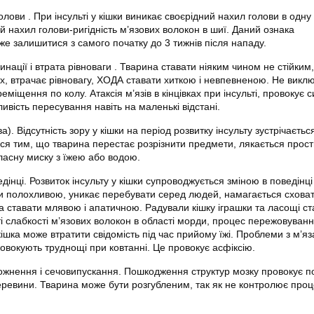
олови . При інсульті у кішки виникає своєрідний нахил голови в одну
й нахил голови-ригідність м’язових волокон в шиї. Даний ознака
е залишитися з самого початку до 3 тижнів після нападу.
ації і втрата рівноваги . Тварина ставати ніяким чином не стійким,
х, втрачає рівновагу, ХОДА ставати хиткою і невпевненою. Не викл
реміщення по колу. Атаксія м’язів в кінцівках при інсульті, провокує 
ливість пересування навіть на маленькі відстані.
а). Відсутність зору у кішки на період розвитку інсульту зустрічаєтьс
ться тим, що тварина перестає розрізнити предмети, лякається прост
ласну миску з їжею або водою.
інці. Розвиток інсульту у кішки супроводжується зміною в поведінці
и полохливою, уникає перебувати серед людей, намагається сховат
а ставати млявою і апатичною. Радували кішку іграшки та ласощі ст
аті слабкості м’язових волокон в області морди, процес пережовуванн
кішка може втратити свідомість під час прийому їжі. Проблеми з м’я
провокують труднощі при ковтанні. Це провокує асфіксію.
жнення і сечовипускання. Пошкодження структур мозку провокує 
черевини. Тварина може бути розгубленим, так як не контролює про