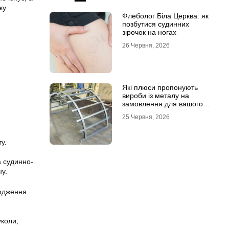
ку.
Флеболог Біла Церква: як
позбутися судинних
зірочок на ногах
26 Червня, 2026
Які плюси пропонують
вироби із металу на
замовлення для вашого
проєкту
25 Червня, 2026
у.
а судинно-
у.
ходження
уколи,