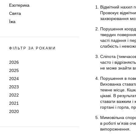
Езотерика
Відмітний нахил г
Провокує відмітни
Свята
захворювання мож
Їжа
Порушення координ
твердих поверхня
часті падіння і пе
слабкість і немож
ФІЛЬТР ЗА РОКАМИ
Сліпота (тимчасов
2026
часто і відрізняє
не може знайти в
2025
Порушення в повед
2024
Вихованка стават
2023
темне місце. Кішк
2022
цікаві. В результ
ставати важким і 
2021
гортані і горла, 
2020
Мимовільна споро
в роботі м’язів о
випорожнення.