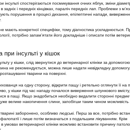
При інсульті спостерігаються посмикування очних яблук, зміни діамет
 в задніх і передніх кінцівках, параліч передніх лап. Проблеми з м’я
окують порушення в процесі дихання, епілептичні напади, вивержен
.
 не мають конкретної специфіки, тому діагностика ускладнюється. П
ології, потрібно запам’ятати його докладніше і описати потім вете
при інсульті у кішок
ульту у кішки, слід звернутися до ветеринарної клініки за допомогою
рина не рекомендується, можна лише надати невідкладну допомогу,
розташуванні тварини на поверхні.
хованця на одну сторону, відкрити пащу і ретельно оглянути її на
во, у кішки під час нападу почалося виверження шлункового вмісту,
ся в пащі. Якщо знадобиться необхідно видалити сторонні предме
уже велике накопичення слини, запобігши таким чином можливість а
 тварині заборонено, особливо людські. Перш за все, потрібно вста
ефалопатії і лише потім визначаться з подальшим лікуванням. Крім
, в умовах ветеринарної клініки можливо встановити причину патолог
ї.