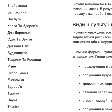
Інсульт визначається я
Знайомства
головний мозок. В резул
Запчастини
порушуються робочі осо
Послуги
Види інсульту і
Краса Та Здоров'я
Інсульт у кішок ділитьс
Для Дорослих
відрізняється розривом
Одяг Та Взуття
зниженнях або ж поруше
Дитячий Світ
Ішемічна форма інсульту
Будівництво
ж паразитом. Головними
Тварини Та Рослини
Різне
пошкодження моз
Оголошення
порушення будови
Економіка
крововиливи, спр
Здоров'я
патології запальн
Туризм
Наука
стреси і емоційні
Техніка
порушення в режи