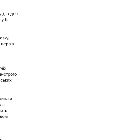
д), а для
ну Е
озку,
нервів.
ніх
а-строго
рських
рина з
у з
ують
ядом
,