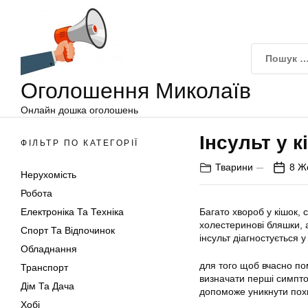
Оголошення
Перейти
Миколаїв
до
вмісту
Оголошення Миколаїв
Онлайн дошка оголошень
Інсульт у 
ФІЛЬТР ПО КАТЕГОРІЇ
Тварини
8 Ж
Нерухомість
Робота
Електроніка Та Техніка
Багато хвороб у кішок, 
холестеринові бляшки, а
Спорт Та Відпочинок
інсульт діагностується 
Обладнання
для того щоб вчасно помі
Транспорт
визначати перші симпто
Дім Та Дача
допоможе уникнути похм
Хобі