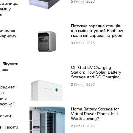
5 Липня, 2026
ра зіниць,
10ХСНД
зами у
ня
Потужна зарядна станція:
ри появі
що вміє потужний EcoFlow
і коли він справді потрібен
ринарному
3 Липня, 2026
. Лікувати
Off-Grid EV Charging
 яка
Station: How Solar, Battery
Storage and DC Charging
Work Together
3 Липня, 2026
 предмет
 а
ти з
сфіксії.
Home Battery Storage for
Virtual Power Plants: Is It
новити
Worth Joining?
2 Липня, 2026
ії і вжити