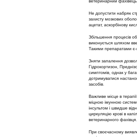
ветеринарний фахівець
Не допустити набряк ст
захисту мозкових оболо
ацетат, аскорбінову кис
Збільшення процесів об
виконується шляхом вве
Такими препаратами є-
Зняти запалення дозвол
Гідрокортизон, Преднізо
симптомів, однак у баг
дотримуватися настанов
засобів.
Важливе місце в терапії
міцною імунною системо
інсультом і швидше від
циркуляцію крові в кап
ветеринарного фахівця
При своєчасному виявле