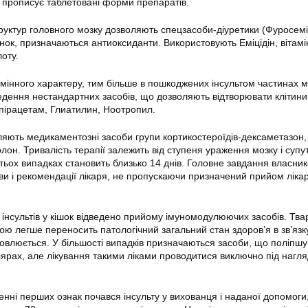
 прописує таблетовані форми препаратів.
руктур головного мозку дозволяють спецзасоби-діуретики (Фуросемі
нок, призначаються антиоксиданти. Використовують Еміцідін, вітамі
лоту.
мінного характеру, тим більше в пошкоджених інсультом частинах м
дення нестандартних засобів, що дозволяють відтворювати клітини 
пірацетам, Глиатилин, Ноотропил.
яють медикаментозні засоби групи кортикостероїдів-дексаметазон,
лон. Тривалість терапії залежить від ступеня ураження мозку і супут
атьох випадках становить близько 14 днів. Головне завдання власник
и і рекомендації лікаря, не пропускаючи призначений прийом ліка
 інсультів у кішок відведено прийому імуномодулюючих засобів. Тва
ю легше переносить патологічний загальний стан здоров’я в зв’язк
новлюється. У більшості випадків призначаються засоби, що поліпш
ілярах, але лікування такими ліками проводитися виключно під нагл
.
нні перших ознак почався інсульту у вихованця і наданої допомоги