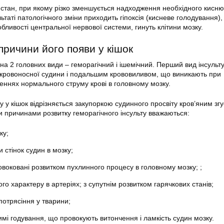
к стан, при якому різко зменшується надходження необхідного кисню
ьтаті патологічного зміни приходить гіпоксія (кисневе голодування),
бливості центральної нервової системи, гинуть клітини мозку.
 причини його появи у кішок
я на 2 головних види – геморагічний і ішемічний. Перший вид інсульт
 кровоносної судини і подальшим крововиливом, що виникають при
ннях нормального струму крові в головному мозку.
 у кішок відрізняється закупоркою судинного просвіту кров’яним зг
 причинами розвитку геморагічного інсульту вважаються:
ку;
 стінок судин в мозку;
овоковані розвитком пухлинного процесу в головному мозку; ;
ого характеру в артеріях; з супутнім розвитком гарячкових станів;
 потрясіння у тварини;
мі годування, що провокують витончення і ламкість судин мозку.