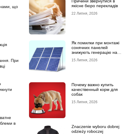
Причини звернутися в
якісне бюро перекладів
инами, що
22 Липня, 2026
Як помилки при монтажі
кція
сонячних панелей
знижують генерацію на
40%?
вання. При
15 Липня, 2026
вці
о
Почему важно купить
икнути
качественный корм для
собак
15 Липня, 2026
кватне
облеми в
Znaczenie wyboru dobrej
odzieży roboczej