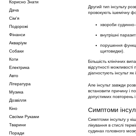
Корисно Знати
Другий тип інсульту роз
Дача
провокують ішемічну фо
Сім'я
хвороби судинно-с
Подорожі
Фінанси
внутрішні парази
Акваріум
порушення функці
Собаки
щитовидки).
Коти
Більшість клінічних вип
відсутності можливості 
Електрика
діагностують інсульт як 
Авто
Література
Але інсульт завжди розв
встановити причину і п
Музика
допустимих повторень і
Дозвілля
Кіно
Симптоми інсуль
Своїми Руками
Симптоми інсульту у кі
Тварини
лікування в стислі терм
судинах головного мозк
Поради