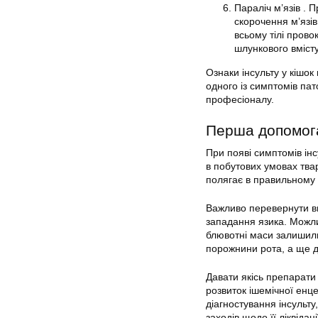
Параліч м’язів . 
скорочення м’язів
всьому тілі пров
шлункового вмісту
Ознаки інсульту у кішок
одного із симптомів пат
професіоналу.
Перша допомога 
При появі симптомів інс
в побутових умовах тва
полягає в правильному 
Важливо перевернути ви
западання язика. Можли
блювотні маси залишили
порожнини рота, а ще д
Давати якісь препарати
розвиток ішемічної енц
діагностування інсульту
заходів щодо її ліквідаці