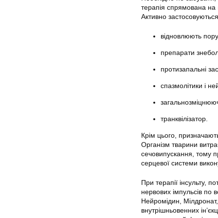
терапія спрямована на 
Активно застосовуються 
відновлюють поруш
препарати знебо
протизапальні за
спазмолітики і не
загальнозміцнююч
транквілізатор.
Крім цього, призначають
Організм тварини витрач
сечовипускання, тому пр
серцевої системи викон
При терапії інсульту, п
нервових імпульсів по 
Нейромідин, Мілдронат,
внутрішньовенних ін’єкц