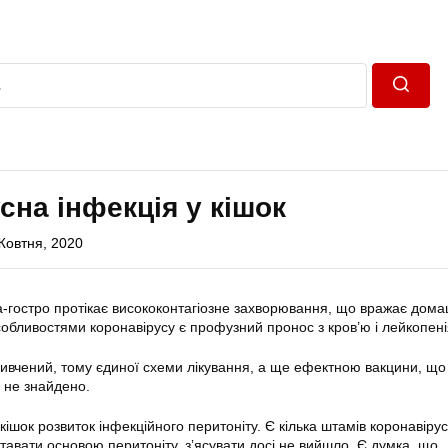
Пошук
сна інфекція у кішок
Жовтня, 2020
-гостро протікає висококонтагіозне захворювання, що вражає дома
обливостями коронавірусу є профузний пронос з кров’ю і лейкопені
вивчений, тому єдиної схеми лікування, а ще ефектною вакцини, щ
, не знайдено.
кішок розвиток інфекційного перитоніту. Є кілька штамів коронавірус
 ставати основою перитоніту, з’ясувати досі не вийшло. Є думка, що