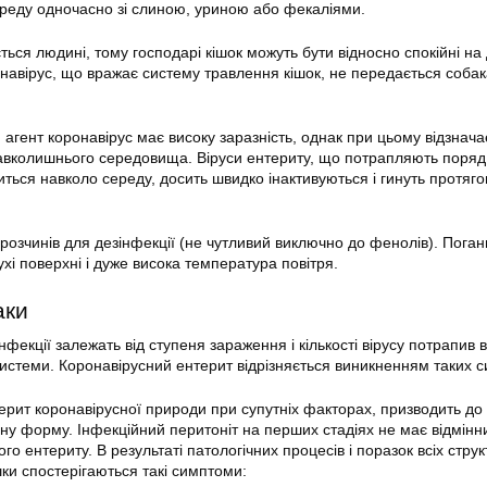
реду одночасно зі слиною, уриною або фекаліями.
ься людині, тому господарі кішок можуть бути відносно спокійні на
онавірус, що вражає систему травлення кішок, не передається собак
агент коронавірус має високу заразність, однак при цьому відзнача
 навколишнього середовища. Віруси ентериту, що потрапляють поряд
ться навколо середу, досить швидко інактивуються і гинуть протяг
 розчинів для дезінфекції (не чутливий виключно до фенолів). Пога
хі поверхні і дуже висока температура повітря.
аки
нфекції залежать від ступеня зараження і кількості вірусу потрапив в
 системи. Коронавірусний ентерит відрізняється виникненням таких с
ерит коронавірусної природи при супутніх факторах, призводить до
чну форму. Інфекційний перитоніт на перших стадіях не має відмінн
ого ентериту. В результаті патологічних процесів і поразок всіх стру
шки спостерігаються такі симптоми: