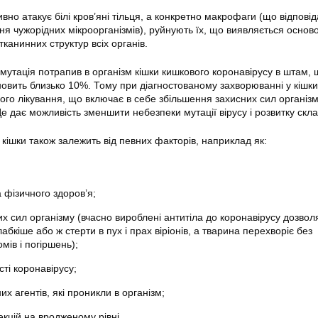
ивно атакує білі кров’яні тільця, а конкретно макрофаги (що відпові
ня чужорідних мікроорганізмів), руйнують їх, що виявляється основ
тканинних структур всіх органів.
мутація потрапив в організм кішки кишкового коронавірусу в штам,
ановить близько 10%. Тому при діагностованому захворюванні у кішки
ого лікування, що включає в себе збільшення захисних сил організ
е дає можливість зменшити небезпеки мутації вірусу і розвитку скл
 кішки також залежить від певних факторів, наприклад як:
а фізичного здоров’я;
их сил організму (вчасно вироблені антитіла до коронавірусу дозво
лабкіше або ж стерти в пух і прах віріонів, а тварина перехворіє без
ів і погіршень);
сті коронавірусу;
них агентів, які проникли в організм;
екцій на вродженому рівні.