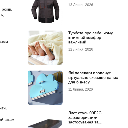
13 Липня, 2026
 років.
ть,
Турбота про себе: чому
інтимний комфорт
овими
важливий
12 Липня, 2026
Які переваги пропонує
віртуальне сховище даних
для бізнесу
11 Липня, 2026
-
ити.
Лист сталь 09Г2С:
характеристики,
ний штам
застосування та
відмінність від сталі