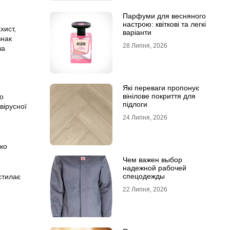
Парфуми для весняного
настрою: квіткові та легкі
хист,
варіанти
знак
28 Липня, 2026
за
Які переваги пропонує
вінілове покриття для
о
підлоги
вірусної
24 Липня, 2026
гко
Чем важен выбор
надежной рабочей
спецодежды
стилає
22 Липня, 2026