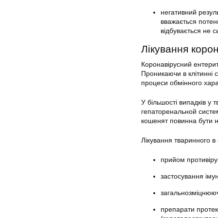
негативний резуль
вважається потенц
відбувається не 
Лікування коро
Коронавірусний ентерит
Проникаючи в клітинні с
процеси обмінного хара
У більшості випадків у
гепаторенальной систем
кошенят повинна бути 
Лікування тваринного в
прийом противіру
застосування іму
загальнозміцнююч
препарати протект