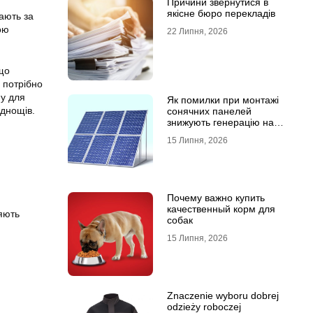
Причини звернутися в
якісне бюро перекладів
дають за
ою
22 Липня, 2026
 що
 потрібно
му для
Як помилки при монтажі
аднощів.
сонячних панелей
знижують генерацію на
40%?
15 Липня, 2026
Почему важно купить
качественный корм для
ляють
собак
15 Липня, 2026
Znaczenie wyboru dobrej
odzieży roboczej