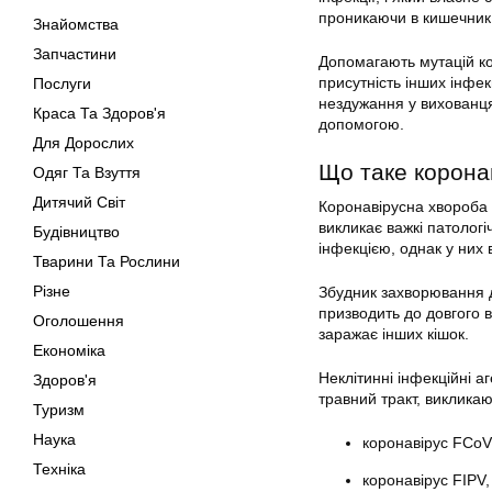
проникаючи в кишечник,
Знайомства
Запчастини
Допомагають мутацій ко
присутність інших інфек
Послуги
нездужання у вихованця,
Краса Та Здоров'я
допомогою.
Для Дорослих
Що таке коронав
Одяг Та Взуття
Дитячий Світ
Коронавірусна хвороба 
викликає важкі патологі
Будівництво
інфекцією, однак у них 
Тварини Та Рослини
Різне
Збудник захворювання д
призводить до довгого 
Оголошення
заражає інших кішок.
Економіка
Неклітинні інфекційні а
Здоров'я
травний тракт, виклика
Туризм
Наука
коронавірус FCoV
Техніка
коронавірус FIPV,