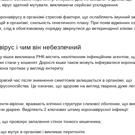
 вірус здатний мутувати, викликаючи серйозні ускладнення.
ронавірусу в організмі стресові фактори, що ослабляють імунний за
цій в організмі, схильність генетичного плану. При появі відмінних о
 слід в обов’язковому порядку звернутися до ветеринарної клініки 
ірус і чим він небезпечний
у кішок викликана РНК-містить неклітинним інфекційним агентом, щ
чні стани у кошенят. Дорослі кішки також можуть інфікуватися корона
вона протікає у вигляді ентериту.
овгий час після зникнення симптомів залишається в організмі, що
вірусоносійства. Це означає, що здорове на вигляд тварина дуже ле
генти-віріони, вражають клітинні структури слизової оболонки, що ви
ючи діарею. Виділяють 2 ключових штаму коронавірусної інфекції:
, що провокує запалення стінок тонкого кишечника;
 що мутує в організмі і викликає перитоніти.