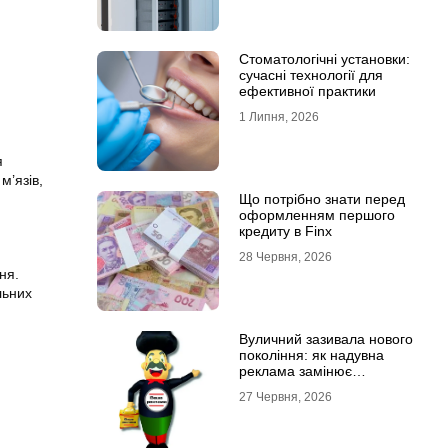
Стоматологічні установки:
сучасні технології для
ефективної практики
1 Липня, 2026
я
м’язів,
Що потрібно знати перед
оформленням першого
кредиту в Finx
28 Червня, 2026
ня.
льних
Вуличний зазивала нового
покоління: як надувна
реклама замінює
промоутерів і знижує
27 Червня, 2026
витрати