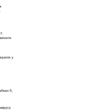
ж
в
т.
змінити
ерапія у
абкан-5;
авірусу