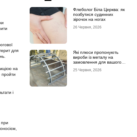
Флеболог Біла Церква: як
позбутися судинних
зірочок на ногах
ки
26 Червня, 2026
нити
югової
нтерит для
Які плюси пропонують
нь.
вироби із металу на
замовлення для вашого
проєкту
акцією на
25 Червня, 2026
о пройти
ьтати і
:
 при
соносієм,