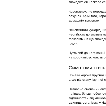
знаходиться навколо се
Коронавірус не передаєт
рахунок. Крім того, кор
домашнім гризунам.
Неклітинний чужорідний 
нестійкість до впливів
фекаліями в що знаходи
годин.
Чутливий до нагрівань і
на коронавірус мають су
Симптоми і озн
Ознаки коронавірусної і
а ще від стану імунної
Невчасно лікований ент
на іншу, більш небезпе
відмінностей від кишков
одиниць організму, у кі