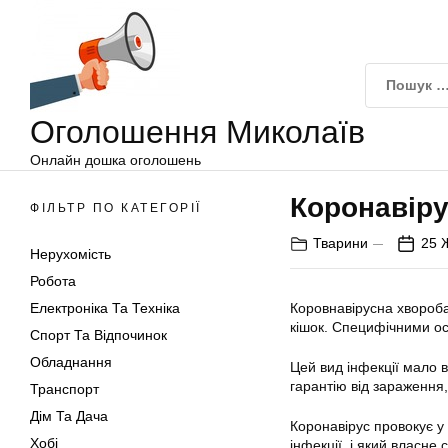
Оголошення
Перейти
Миколаїв
до
вмісту
Оголошення Миколаїв
Онлайн дошка оголошень
Коронавіру
ФІЛЬТР ПО КАТЕГОРІЇ
Тварини
25 
Нерухомість
Робота
Електроніка Та Техніка
Коровнавірусна хвороба
кішок. Специфічними ос
Спорт Та Відпочинок
Обладнання
Цей вид інфекції мало 
гарантію від зараження
Транспорт
Дім Та Дача
Коронавірус провокує у 
Хобі
інфекції, і який власне