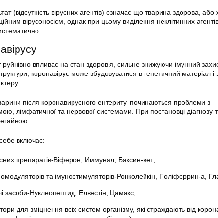
тат (відсутність вірусних агентів) означає що тварина здорова, або 
ійним вірусоносієм, однак при цьому виділення неклітинних агенті
систематично.
навірусу
 руйнівно впливає на стан здоров’я, сильне знижуючи імунний захис
труктури, коронавірус може вбудовуватися в генетичний матеріал і 
ктеру.
 тварини після коронавирусного ентериту, починаються проблеми з
ою, лімфатичної та нервової системами. При постановці діагнозу т
негайною.
 себе включає:
сних препаратів-Віферон, Иммунал, Баксин-вет;
номодуляторів та імуностимуляторів-Ронколейкін, Поліферрин-а, Гл
і засоби-Нуклеопептид, Елвестін, Цамакс;
ори для зміцнення всіх систем організму, які страждають від корон