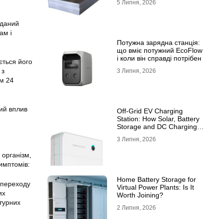
5 Липня, 2026
10ХСНД
 даний
ам і
Потужна зарядна станція:
що вміє потужний EcoFlow
і коли він справді потрібен
ється його
 з
3 Липня, 2026
ом 24
ний вплив
Off-Grid EV Charging
Station: How Solar, Battery
Storage and DC Charging
Work Together
3 Липня, 2026
 організм,
имптомів:
Home Battery Storage for
 переходу
Virtual Power Plants: Is It
их
Worth Joining?
ктурних
2 Липня, 2026