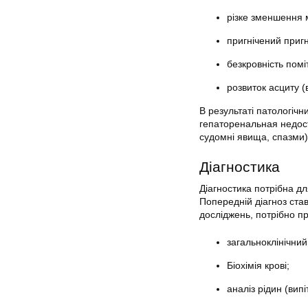
різке зменшення м
пригнічений приг
безкровність помі
розвиток асциту (
В результаті патологічн
гепаторенальная недоста
судомні явища, спазми)
Діагностика
Діагностика потрібна дл
Попередній діагноз став
досліджень, потрібно п
загальноклінічний 
Біохімія крові;
аналіз рідин (вип