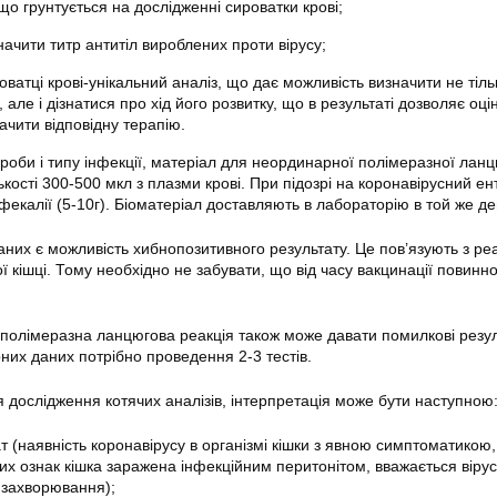
що грунтується на дослідженні сироватки крові;
ачити титр антитіл вироблених проти вірусу;
роватці крові-унікальний аналіз, що дає можливість визначити не тіль
, але і дізнатися про хід його розвитку, що в результаті дозволяє оці
ачити відповідну терапію.
ороби і типу інфекції, матеріал для неординарної полімеразної ланц
лькості 300-500 мкл з плазми крові. При підозрі на коронавірусний е
екалії (5-10г). Біоматеріал доставляють в лабораторію в той же де
аних є можливість хибнопозитивного результату. Це пов’язують з ре
 кішці. Тому необхідно не забувати, що від часу вакцинації повинн
полімеразна ланцюгова реакція також може давати помилкові резул
них даних потрібно проведення 2-3 тестів.
я дослідження котячих аналізів, інтерпретація може бути наступною
 (наявність коронавірусу в організмі кішки з явною симптоматикою,
чних ознак кішка заражена інфекційним перитонітом, вважається віру
 захворювання);