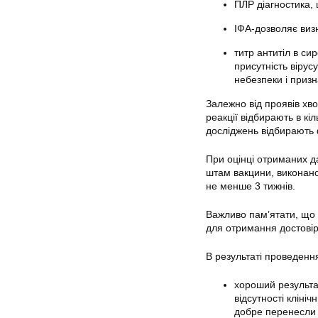
ПЛР діагностика, 
ІФА-дозволяє визн
титр антитіл в си
присутність вірусу
небезпеки і призн
Залежно від проявів хв
реакції відбирають в кі
досліджень відбирають ф
При оцінці отриманих д
штам вакцини, виконаної
не менше 3 тижнів.
Важливо пам’ятати, що 
для отримання достовір
В результаті проведенн
хороший результат
відсутності кліні
добре перенесли