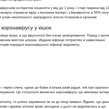
вірусним ентеритом кошенята у віці до 1 року, і старі тварини від 12
ожуть отримати вірус з молоком матері і з ймовірністю в 93% гину
й штам неклітинного чужорідного агента потрапив в організм.
 коронавірусу у кішок
ворі кішки, а ще вірусоносії без ознак захворювання. Поряд з кал
женим вмістом шлунка, збудник інфекції потрапляє в навколишнє
орів передачі коронавірусної інфекції виділяють:
 і через слину, однак це буває в кілька разів рідше, ніж при орально
ікування. Це стосується виключно коронавірусу, що викликає ентер
итоніту, то шляхи зараження їм не до кінця вивчені. Відомо, що да
нізмі і вражає клітини крові, виходячи з цього не виділяючись в що