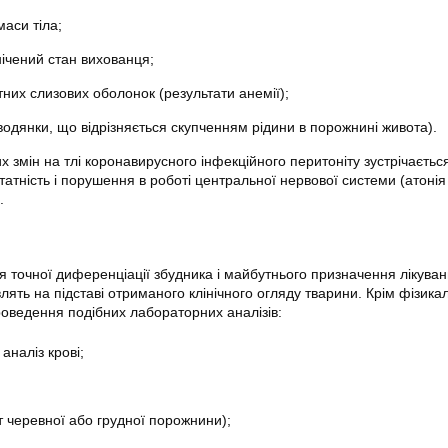
аси тіла;
нічений стан вихованця;
тних слизових оболонок (результати анемії);
водянки, що відрізняється скупченням рідини в порожнині живота).
их змін на тлі коронавирусного інфекційного перитоніту зустрічаєтьс
тність і порушення в роботі центральної нервової системи (атонія 
.
я точної диференціації збудника і майбутнього призначення лікуван
лять на підставі отриманого клінічного огляду тварини. Крім фізика
роведення подібних лабораторних аналізів:
аналіз крові;
іт черевної або грудної порожнини);