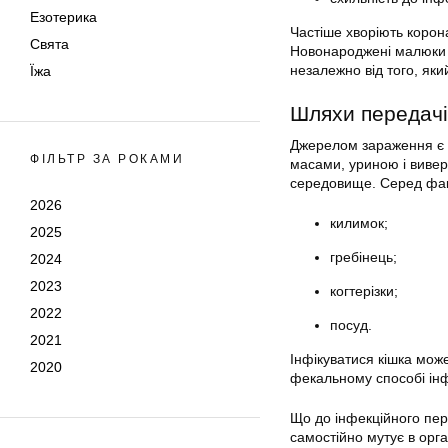
Езотерика
Частіше хворіють корона
Свята
Новонароджені малюки м
незалежно від того, яки
Їжа
Шляхи передачі
Джерелом зараження є х
ФІЛЬТР ЗА РОКАМИ
масами, уриною і вивер
середовище. Серед факт
2026
килимок;
2025
гребінець;
2024
2023
когтерізки;
2022
посуд.
2021
Інфікуватися кішка може
2020
фекальному способі інф
Що до інфекційного пер
самостійно мутує в орга