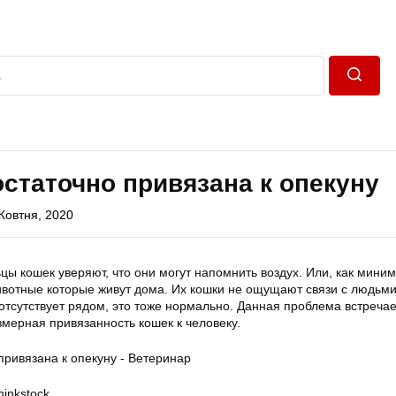
Пошук
статочно привязана к опекуну
Жовтня, 2020
 кошек уверяют, что они могут напомнить воздух. Или, как миниму
животные которые живут дома. Их кошки не ощущают связи с людьми
отсутствует рядом, это тоже нормально. Данная проблема встреча
мерная привязанность кошек к человеку.
hinkstock