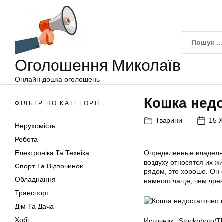
Оголошення
Перейти
Миколаїв
до
вмісту
Оголошення Миколаїв
Онлайн дошка оголошень
Кошка недо
ФІЛЬТР ПО КАТЕГОРІЇ
Тварини
15 
Нерухомість
Робота
Електроніка Та Техніка
Определенные владельцы
воздуху относятся их 
Спорт Та Відпочинок
рядом, это хорошо. Он 
Обладнання
намного чаще, чем чрез
Транспорт
Дім Та Дача
Хобі
Источник: iStockphoto/T