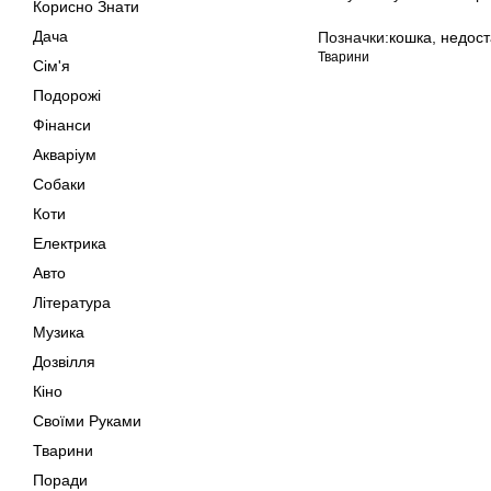
Корисно Знати
Дача
Позначки:
кошка
,
недост
Тварини
Сім'я
Подорожі
Фінанси
Акваріум
Собаки
Коти
Електрика
Авто
Література
Музика
Дозвілля
Кіно
Своїми Руками
Тварини
Поради