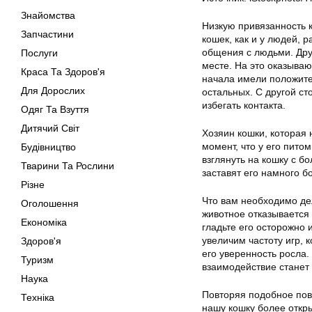
Знайомства
Низкую привязанность к
Запчастини
кошек, как и у людей,
общения с людьми. Дру
Послуги
месте. На это оказываю
Краса Та Здоров'я
начала имели положител
Для Дорослих
остальных. С другой ст
избегать контакта.
Одяг Та Взуття
Дитячий Світ
Хозяин кошки, которая 
момент, что у его пито
Будівництво
взглянуть на кошку с 
Тварини Та Рослини
заставят его намного бо
Різне
Что вам необходимо де
Оголошення
животное отказывается и
Економіка
гладьте его осторожно 
увеличим частоту игр, 
Здоров'я
его уверенность росла.
Туризм
взаимодействие станет
Наука
Повторяя подобное пов
Техніка
нашу кошку более откры