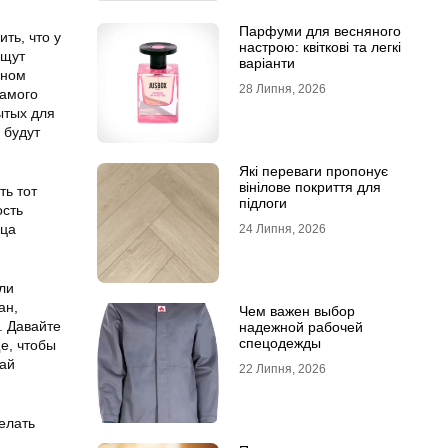
Парфуми для весняного
ть, что у
настрою: квіткові та легкі
ищут
варіанти
йном
28 Липня, 2026
самого
ытых для
 будут
Які переваги пропонує
вінілове покриття для
ть тот
підлоги
ость
ьца
24 Липня, 2026
ли
ан,
Чем важен выбор
. Давайте
надежной рабочей
спецодежды
е, чтобы
кай
22 Липня, 2026
елать