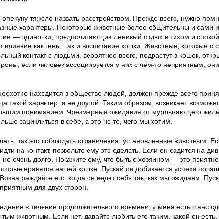
 опекуну тяжело назвать расстройством. Прежде всего, нужно помни
 разные характеры. Некоторые животные более общительны и сами 
гие — одиночки, предпочитающие ленивый отдых в тихом и споко
т влияние как гены, так и воспитание кошки. Животные, которые с 
ьный контакт с людьми, вероятнее всего, подрастут в кошек, откр
ороны, если человек ассоциируется у них с чем-то неприятным, они
неохотно находится в обществе людей, должен прежде всего приня
мца такой характер, а не другой. Таким образом, возникает возможн
большим пониманием. Чрезмерные ожидания от мурлыкающего жил
льше зациклиться в себе, а это не то, чего мы хотим.
лать, так это соблюдать ограничения, установленные животным. Ес
дти на контакт, позвольте ему это сделать. Если он садится на див
и не очень долго. Покажите ему, что быть с хозяином — это приятно
которые нравятся нашей кошке. Пускай он добивается успеха почащ
 Вознаграждайте его, когда он ведет себя так, как мы ожидаем. Пус
 приятным для двух сторон.
едение в течение продолжительного времени, у меня есть шанс сд
тым животным. Если нет, давайте любить его таким, какой он есть.