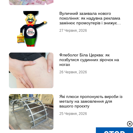
Вуличний зазивала нового
покоління: як надувна реклама
замінює промоутерів і знижує
витрати
27 Червня, 2026
Флеболог Біла Церква: як
позбутися судинних зірочок на
ногах
26 Червня, 2026
Які плюси пропонують вироби із
металу на замовлення для
вашого проєкту
25 Червня, 2026