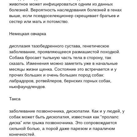
животное может инфицироваться одним из данных
болезней. Вероятность наследования болезней в генах
выше, если псевдоселекционер скрещивает братьев и
сестер или мать и потомство.
Немецкая овчарка
дисплазия тазобедренного сустава, генетическое
заболевание, проявляющееся размашистой походкой.
Собака бросает тыльную часть тела в сторону, так
сказать. Изменения можно заметить уже в начальные
месяцы жизни щенка. Состояние это встречается и у
прочих больших и очень больших пород собак:
лабрадоров, ротвейлеров, бернских горных собак,
ньюфаундлендов.
Такса
заболевание позвоночника, дископатии. Как и у людей, у
собак может быть дископатия, известная как “пролапс
диска” или грыжа позвоночника. Это сопровождается
сильной болью, а порой даже парезом и параличом
конечностей.