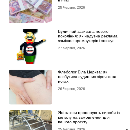
в Finx
28 Червня, 2026
Вуличний зазивала нового
покоління: як надувна реклама
замінює промоутерів і знижує
витрати
27 Червня, 2026
Флеболог Біла Церква: як
позбутися судинних зірочок на
ногах
26 Червня, 2026
Які плюси пропонують вироби із
металу на замовлення для
вашого проєкту
25 Червня, 2026