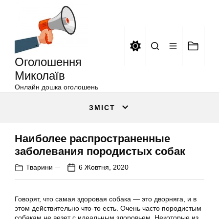
Оголошення
Перейти
Миколаїв
до
вмісту
Оголошення
Миколаїв
Онлайн дошка оголошень
ЗМІСТ
Наиболее распространенные
заболевания породистых собак
Тварини
6 Жовтня, 2020
Говорят, что самая здоровая собака — это дворняга, и в
этом действительно что-то есть. Очень часто породистым
собакам не везет с идеальным здоровьем. Некоторые из