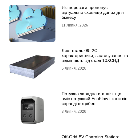
Які переваги пропонує
віртуальне сховище даних для
бізнесу
11 Липня, 2026
Лист сталь 09Г2С:
характеристики, застосування та
відмінність від сталі 10ХСНД
5 Липня, 2026
Потужна зарядна станція: що
вміє потужний EcoFlow і коли він
справді потрібен
3 Липня, 2026
Off-Grid EV Charging Station: