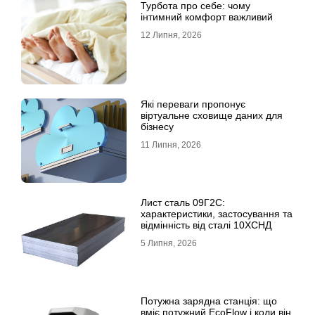
Турбота про себе: чому
інтимний комфорт важливий
12 Липня, 2026
Які переваги пропонує
віртуальне сховище даних для
бізнесу
11 Липня, 2026
Лист сталь 09Г2С:
характеристики, застосування та
відмінність від сталі 10ХСНД
5 Липня, 2026
Потужна зарядна станція: що
вміє потужний EcoFlow і коли він