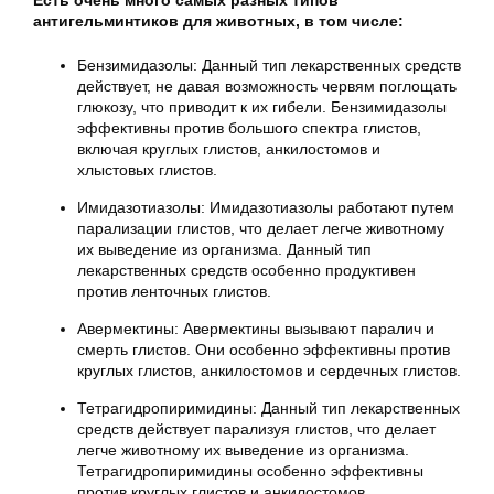
Есть очень много самых разных типов
антигельминтиков для животных, в том числе:
Бензимидазолы: Данный тип лекарственных средств
действует, не давая возможность червям поглощать
глюкозу, что приводит к их гибели. Бензимидазолы
эффективны против большого спектра глистов,
включая круглых глистов, анкилостомов и
хлыстовых глистов.
Имидазотиазолы: Имидазотиазолы работают путем
парализации глистов, что делает легче животному
их выведение из организма. Данный тип
лекарственных средств особенно продуктивен
против ленточных глистов.
Авермектины: Авермектины вызывают паралич и
смерть глистов. Они особенно эффективны против
круглых глистов, анкилостомов и сердечных глистов.
Тетрагидропиримидины: Данный тип лекарственных
средств действует парализуя глистов, что делает
легче животному их выведение из организма.
Тетрагидропиримидины особенно эффективны
против круглых глистов и анкилостомов.