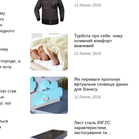
13 Липня, 2026
аму
го
і
хідного
Турбота про себе: чому
інтимний комфорт
важливий
ному
12 Липня, 2026
 породи, а
и кота
Які переваги пропонує
віртуальне сховище даних
для бізнесу
орі став
кі
11 Липня, 2026
ці, що
ться
Лист сталь 09Г2С:
я
характеристики,
застосування та
відмінність від сталі