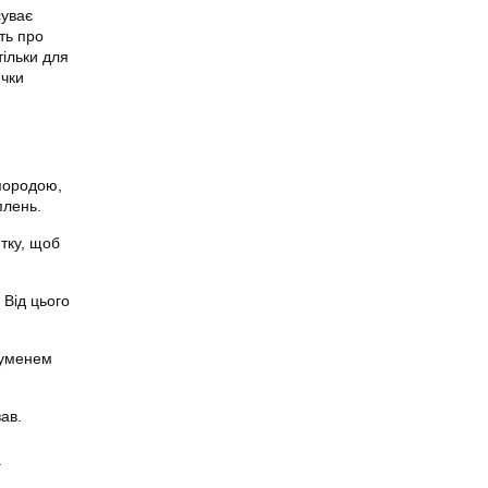
суває
ть про
ільки для
ички
породою,
плень.
итку, щоб
 Від цього
руменем
вав.
.