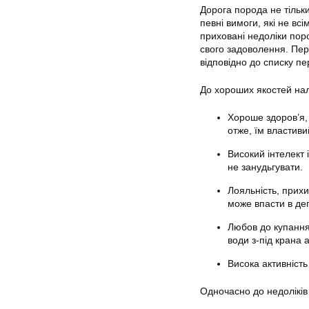
Дорога порода не тільк
певні вимоги, які не в
приховані недоліки пор
свого задоволення. Пере
відповідно до списку пе
До хороших якостей нал
Хороше здоров’я,
отже, їм властиви
Високий інтелект 
не занудьгувати.
Лояльність, прихи
може впасти в деп
Любов до купання
води з-під крана 
Висока активність
Одночасно до недоліків 