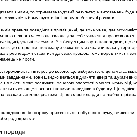
ювати з ними, то отримаєте чудовий результат, а вихованець буде 
ть можливість йому шукати інші не дуже безпечні розваги.
зуміє правила поведінки в приміщенні, де вона живе, дає можливіст
нченню певного часу вона складе для себе уявлення про кожного з т
тує індивідуальні взаємини. У зв’язку з цим варто попередити, що є
ресію до сторонніх, пов’язану з бажанням захистити власну територі
же з ревнощами ставитися до своїх іграшок, тому перед тим, як взят
ованець не проти.
остережливість і інтерес до всього, що відбувається, допомагає кіш
ми завданнями, вони швидко вчаться відчиняти двері та шукати вихі
е ця якість може послужити основою впертості в маленькому віці, к
пити вихованцеві основні навички поведінки в будинку. Ще однією
ю вважається консерватизм. Ці невеликі гепарди не люблять різких 
народження, їх потроху привчають до побутового шуму, вмикаючи
 або радіоприймач.
и породи