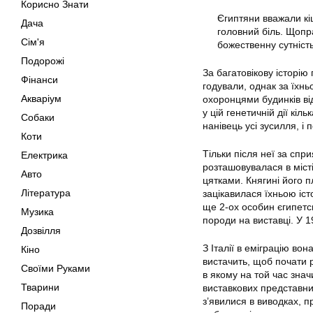
Корисно Знати
Єгиптяни вважали кі
Дача
головний біль. Щопр
Сім'я
божественну сутність
Подорожі
За багатовікову історію
Фінанси
годували, однак за їхнь
Акваріум
охоронцями будинків ві
у цій генетичній дії кіл
Собаки
нанівець усі зусилля, і
Коти
Тільки після неї за спр
Електрика
розташовувалася в міст
Авто
цятками. Княгині його 
Література
зацікавилася їхньою іст
ще 2-ох особин єгипетс
Музика
породи на виставці. У 1
Дозвілля
З Італії в еміграцію вон
Кіно
вистачить, щоб почати 
Своїми Руками
в якому на той час знач
Тварини
виставкових представник
з’явилися в виводках, п
Поради