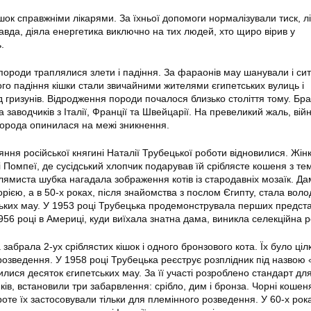
шок справжніми лікарями. За їхньої допомоги нормалізували тиск, л
авда, діяла енергетика виключно на тих людей, хто щиро вірив у
.
 породи траплялися злети і падіння. За фараонів мау шанували і си
ого падіння кішки стали звичайними жителями єгипетських вулиць і
д гризунів. Відродження породи почалося близько століття тому. Бр
ька заводчиків з Італії, Франції та Швейцарії. На превеликий жаль, вій
 порода опинилася на межі зникнення.
ияння російської княгині Наталії Трубецької роботи відновилися. Жін
і Помпеї, де сусідський хлопчик подарував їй сріблясте кошеня з т
плямиста шубка нагадала зображення котів із стародавніх мозаїк. Д
орією, а в 50-х роках, після знайомства з послом Єгипту, стала вол
ьких мау. У 1953 році Трубецька продемонструвала перших предста
956 році в Америці, куди виїхала знатна дама, виникла селекційна 
а забрала 2-ух сріблястих кішок і одного бронзового кота. Їх було ці
розведення. У 1958 році Трубецька реєструє розплідник під назвою 
илися десяток єгипетських мау. За її участі розроблено стандарт дл
ів, встановили три забарвлення: срібло, дим і бронза. Чорні кошен
роте їх застосовували тільки для племінного розведення. У 60-х рок