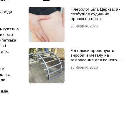
Флеболог Біла Церква: як
завжди
позбутися судинних
зірочок на ногах
26 Червня, 2026
ь гуляти з
их, хто
гипетська
ю і
Які плюси пропонують
и їх,
вироби із металу на
замовлення для вашого
проєкту
25 Червня, 2026
кам
д. На
оли
змін,