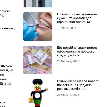
чорного
Стоматологічні установки:
Учені
сучасні технології для
ефективної практики
ів немає,
1 Липня, 2026
Що потрібно знати перед
оформленням першого
кредиту в Finx
28 Червня, 2026
, швидко
ності, не
 не
 вона
Вуличний зазивала нового
й зграї,
покоління: як надувна
реклама замінює
промоутерів і знижує
27 Червня, 2026
витрати
ться
ова.