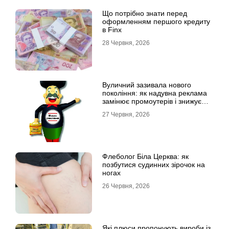
Що потрібно знати перед
оформленням першого кредиту
в Finx
28 Червня, 2026
Вуличний зазивала нового
покоління: як надувна реклама
замінює промоутерів і знижує
витрати
27 Червня, 2026
Флеболог Біла Церква: як
позбутися судинних зірочок на
ногах
26 Червня, 2026
Які плюси пропонують вироби із