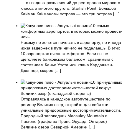
— от водных развлечений до ресторанов мирового
класса и многого другого. Starfish Point, Большой
Кайман Каймановы острова — это три острова
[…]
10 самых
комфортных аэропортов, в которых можно провести
ночь
Никому не хочется ночевать в аэропорту, но иногда
из-за задержек в пути ничего не поделаешь. В этих
10 аэропортах очень комфортно. Если вы не
щеголяете банковским балансом, сравнимым с
состоянием Канье Уэста или клана Кардашьян-
Дженнер, скорее
[…]
10 причудливых
придорожных достопримечательностей вокруг
Великих озер (с канадской стороны)
Отправляясь в канадское автопутешествие по
региону Великих озер, откройте для себя эти
уникальные придорожные достопримечательности.
Природный заповедник Macaulay Mountain в
Пиктоне (графство Принс-Эдуард, Онтарио)
Великие озера Северной Америки
[…]