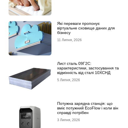
Які переваги пропонує
віртуальне сховище даних для
бізнесу
11 Липня, 2026
Лист сталь 09Г2С:
характеристики, застосування та
відмінність від сталі 10ХСНД
5 Липня, 2026
Потужна зарядна станція: що
вміє потужний EcoFlow і коли він
справді потрібен
3 Липня, 2026