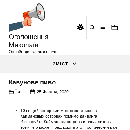
Оголошення
Перейти
Миколаїв
до
вмісту
Оголошення
Миколаїв
Онлайн дошка оголошень
ЗМІСТ
Кавунове пиво
Їжа
25 Жовтня, 2020
10 вещей, которыми можно заняться на
Каймановых островах помимо дайвинга
Исследуйте Каймановы острова и насладитесь
всем, что может предложить этот тропический рай