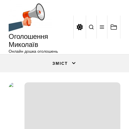
Оголошення
Перейти
Миколаїв
до
вмісту
Оголошення
Миколаїв
Онлайн дошка оголошень
ЗМІСТ