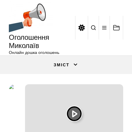
Оголошення
Перейти
Миколаїв
до
вмісту
Оголошення
Миколаїв
Онлайн дошка оголошень
ЗМІСТ