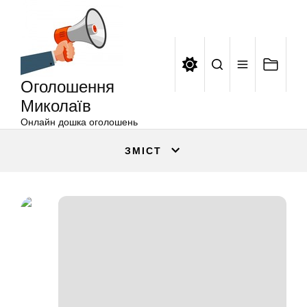
Оголошення
Перейти
Миколаїв
до
вмісту
Оголошення
Миколаїв
Онлайн дошка оголошень
ЗМІСТ