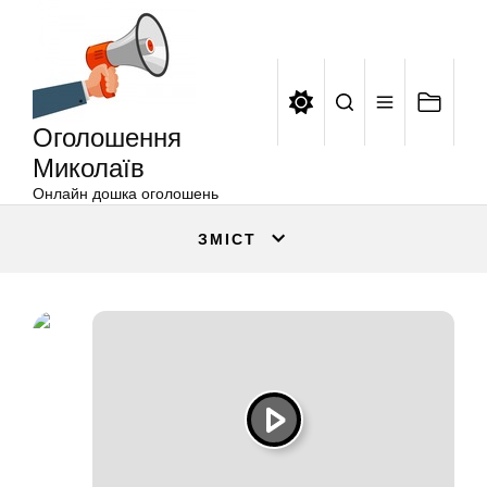
Оголошення
Перейти
Миколаїв
до
вмісту
Оголошення
Миколаїв
Онлайн дошка оголошень
ЗМІСТ