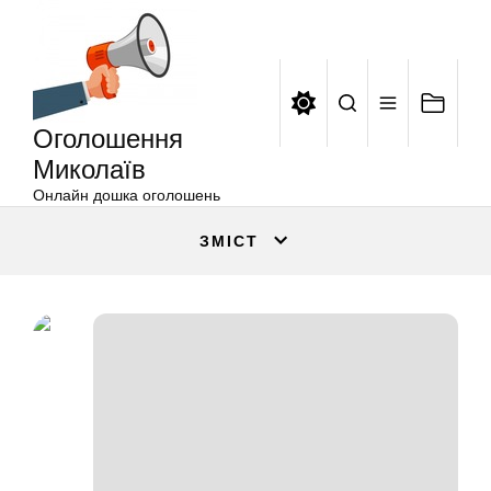
Оголошення
Перейти
Миколаїв
до
вмісту
Оголошення
Миколаїв
Онлайн дошка оголошень
ЗМІСТ