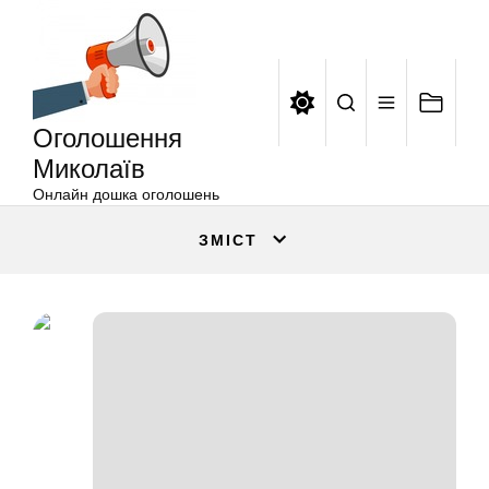
Оголошення
Перейти
Миколаїв
до
вмісту
Оголошення
Миколаїв
Онлайн дошка оголошень
ЗМІСТ