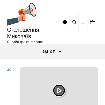
Оголошення
Перейти
Миколаїв
до
вмісту
Оголошення
Миколаїв
Онлайн дошка оголошень
ЗМІСТ