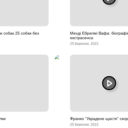
и собак 25 собак без
Мехді Ебрагімі Вафа: біографі
екстрасенса
25 Березня, 2022
лки
Франко “Украдене щастя” ско
25 Березня, 2022