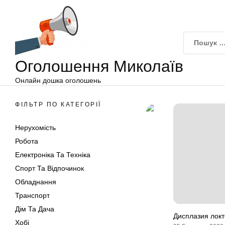
Оголошення
Перейти
Миколаїв
до
вмісту
Оголошення Миколаїв
Онлайн дошка оголошень
ФІЛЬТР ПО КАТЕГОРІЇ
Нерухомість
Робота
Електроніка Та Техніка
Спорт Та Відпочинок
Обладнання
Транспорт
Дім Та Дача
Дисплазия локт
Хобі