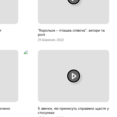
я
“Корольок – пташка співоча”: актори та
ролі
25 Березня, 2022
рочено
5 звичок, які принесуть справжнє щастя у
стосунках