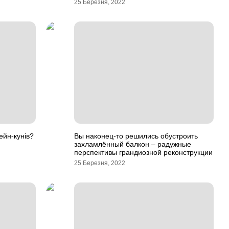
25 Березня, 2022
ейн-кунів?
Вы наконец-то решились обустроить
захламлённый балкон – радужные
перспективы грандиозной реконструкции
25 Березня, 2022