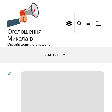
Оголошення
Перейти
Миколаїв
до
вмісту
Оголошення
Миколаїв
Онлайн дошка оголошень
ЗМІСТ