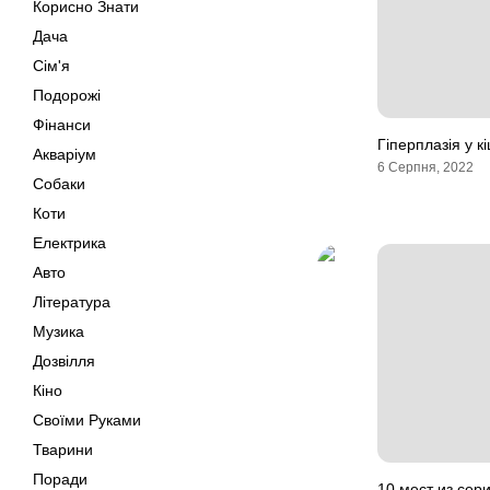
Корисно Знати
Дача
Сім'я
Подорожі
Фінанси
Гіперплазія у к
Акваріум
6 Серпня, 2022
Собаки
Коти
Електрика
Авто
Література
Музика
Дозвілля
Кіно
Своїми Руками
Тварини
Поради
10 мест из сери