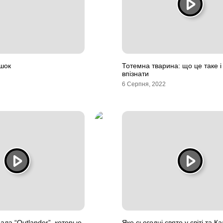
ішок
Тотемна тварина: що це таке і 
впізнати
6 Серпня, 2022
ала “Outlander”, которые
Яке сьогодні свято у світі та Ка