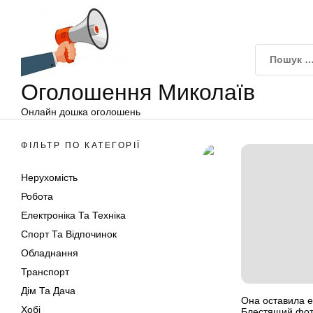
Оголошення
Перейти
Миколаїв
до
вмісту
Оголошення Миколаїв
Онлайн дошка оголошень
ФІЛЬТР ПО КАТЕГОРІЇ
Нерухомість
Робота
Електроніка Та Техніка
Спорт Та Відпочинок
Обладнання
Транспорт
Дім Та Дача
Она оставила е
Хобі
Блестящий фо