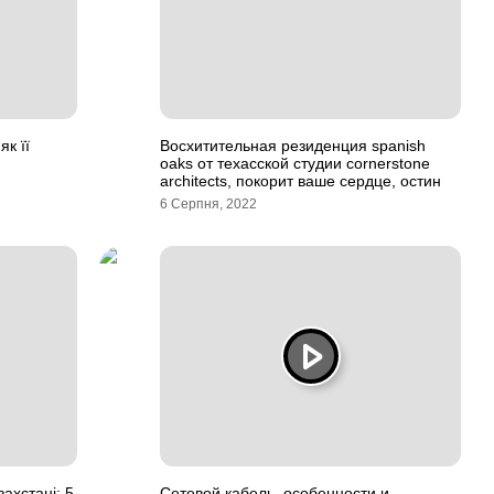
як її
Восхитительная резиденция spanish
oaks от техасской студии cornerstone
architects, покорит ваше сердце, остин
6 Серпня, 2022
захстані: 5
Сетевой кабель, особенности и