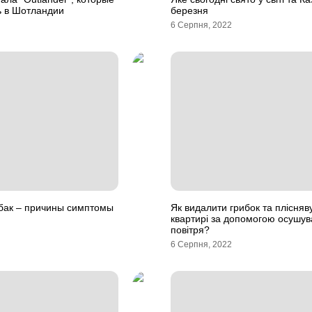
ь в Шотландии
березня
6 Серпня, 2022
обак – причины симптомы
Як видалити грибок та плісняв
квартирі за допомогою осушув
повітря?
6 Серпня, 2022