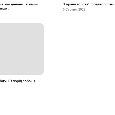
ые мы делаем, а наши
“Гаряча голова” фразеологізм
видят.
6 Серпня, 2022
аки 10 порід собак з