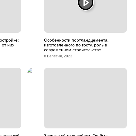
остройке:
Особенности портландцемента,
 от них
изготовленного по госту. роль в
современном строительстве
8 Вересня, 2023
ололся зуб
Зверски убитые собаки. Он был