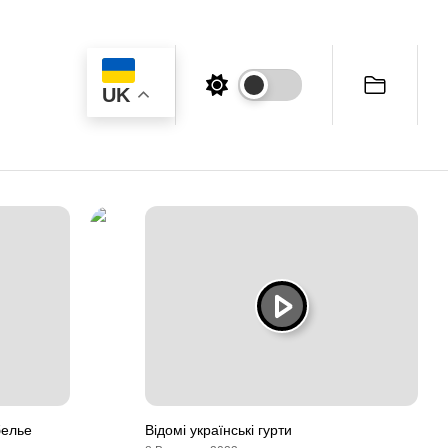
UK
белье
Відомі українські гурти