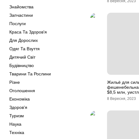
8 Вересня, 2023
Знайомства
Запчастини
Послуги
Краса Та Здоров'я
Для Дорослих
Одяг Та Взуття
Дитячий Світ
Будівництво
Тварини Та Рослини
Різне
Жильё для сил
фешенебельная 
Оголошення
$8,5 млн, уист
Економіка
8 Вересня, 2023
Здоров'я
Туризм
Наука
Техніка