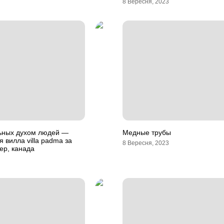
8 Вересня, 2023
ьных духом людей —
Медные трубы
вилла villa padma за
8 Вересня, 2023
лер, канада