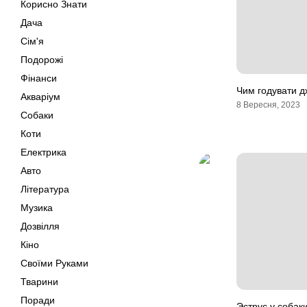
Корисно Знати
Дача
Сім'я
Подорожі
Фінанси
Чим годувати д
Акваріум
8 Вересня, 2023
Собаки
Коти
Електрика
Авто
Література
Музика
Дозвілля
Кіно
Своїми Руками
Тварини
Поради
Эструс у собак