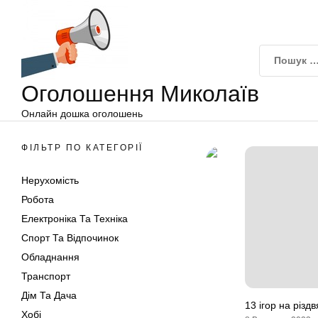
Оголошення
Перейти
Миколаїв
до
вмісту
Оголошення Миколаїв
Онлайн дошка оголошень
ФІЛЬТР ПО КАТЕГОРІЇ
Нерухомість
Робота
Електроніка Та Техніка
Спорт Та Відпочинок
Обладнання
Транспорт
Дім Та Дача
13 ігор на різдв
Хобі