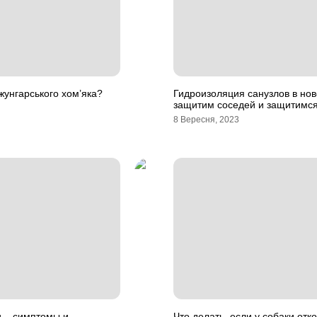
жунгарського хом’яка?
Гидроизоляция санузлов в нов
защитим соседей и защитимся
8 Вересня, 2023
и – симптомы и
Что делать, если у собаки отк